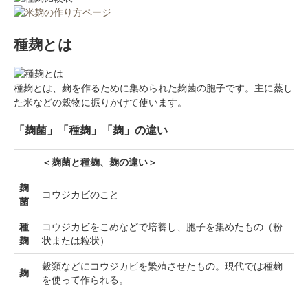
種麹とは
種麹とは、麹を作るために集められた麹菌の胞子です。主に蒸し
た米などの穀物に振りかけて使います。
「麹菌」「種麹」「麹」の違い
＜麹菌と種麹、麹の違い＞
麹
コウジカビのこと
菌
種
コウジカビをこめなどで培養し、胞子を集めたもの（粉
麹
状または粒状）
穀類などにコウジカビを繁殖させたもの。現代では種麹
麹
を使って作られる。