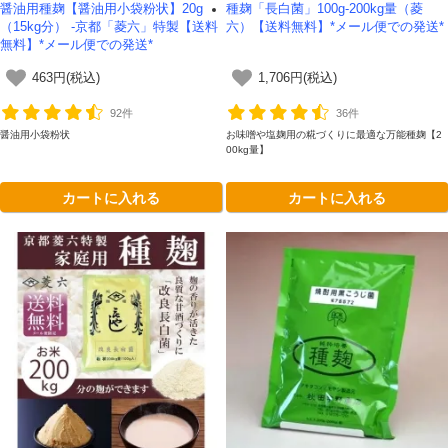
醤油用種麹【醤油用小袋粉状】20g
種麹「長白菌」100g-200kg量（菱
（15kg分） -京都「菱六」特製【送料
六）【送料無料】*メール便での発送*
無料】*メール便での発送*
463円(税込)
1,706円(税込)
92件
36件
醤油用小袋粉状
お味噌や塩麹用の糀づくりに最適な万能種麹【2
00kg量】
カートに入れる
カートに入れる