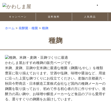
キャンペーン
送料無料
人気商品
ホーム
>
発酵菌・種菌
>
種麹
種麹
かわしま屋おすすめ種麹の販売ページです。
米麹、麦麹、豆麹や玄米麹に最適な種菌（麹菌/もやし）を種類
豊富に取り揃えております。甘酒や塩麹、味噌や醤油など、用途
に沿った上質な麹づくりにお役立てください。老舗の京都菱六・
秋田今野商店・日本醸造工業株式会社など国内の種麹メーカーの
麹菌を取り扱っており、初めて作る初心者の方に作りやすい、発
酵力の高い麹や、お味噌や醸造メーカーなど食品のプロも愛用す
る、選りすぐりの麹菌をお届けしています。