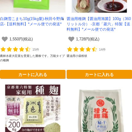
白麹雪こまち10g(15kg量)-秋田今野商
醤油用種麹【醤油用旭菌】100g（360
店-【送料無料】*メール便での発送*
リットル分） -京都「菱六」特製【送
料無料】*メール便での発送*
1,550円(税込)
1,728円(税込)
15件
14件
農林水産大臣賞を受賞した菌株です。万能タイプ
醤油用小袋粉状
の種麹
カートに入れる
カートに入れる