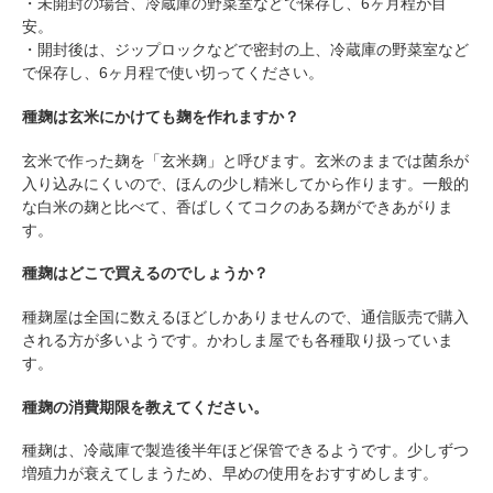
・未開封の場合、冷蔵庫の野菜室などで保存し、6ヶ月程が目
安。
・開封後は、ジップロックなどで密封の上、冷蔵庫の野菜室など
で保存し、6ヶ月程で使い切ってください。
種麹は玄米にかけても麹を作れますか？
玄米で作った麹を「玄米麹」と呼びます。玄米のままでは菌糸が
入り込みにくいので、ほんの少し精米してから作ります。一般的
な白米の麹と比べて、香ばしくてコクのある麹ができあがりま
す。
種麹はどこで買えるのでしょうか？
種麹屋は全国に数えるほどしかありませんので、通信販売で購入
される方が多いようです。かわしま屋でも各種取り扱っていま
す。
種麹の消費期限を教えてください。
種麹は、冷蔵庫で製造後半年ほど保管できるようです。少しずつ
増殖力が衰えてしまうため、早めの使用をおすすめします。