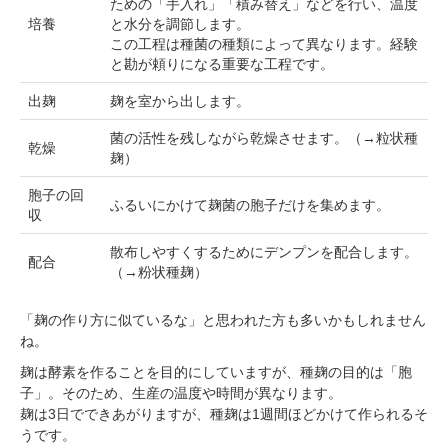
ための「手入れ」「積み替え」などを行い、温度
培養
と水分を調節します。
この工程は種菌の種類によって異なります。経験
と勘が頼りになる重要な工程です。
出麹
麹を室から出します。
菌の活性を残しながら乾燥させます。（→粒状種
会員登録ありがとうございます！
乾燥
麹）
＼ ご登録の感謝を込めて ／
胞子の回
新規会員様限定
特典クーポン
ふるいにかけて麹菌の胞子だけを集めます。
収
新規会員様限定
散布しやすくするためにデンプンを配合します。
300
今すぐ使える
円OFFクーポン
を
配合
300
（→粉状種麹）
ご用意しました🎁
円OFF
「麹の作り方に似ているな」と思われた方も多いかもしれません
ね。
麹は酵素を作ることを目的にしていますが、種麹の目的は「胞
対象者：かわしま屋で初めてお買い物をされる方
子」。そのため、生産の温度や時間が異なります。
利用条件：3,000円以上のお買い物でご利用いただけます
麹は3日でできあがりますが、種麹は1週間ほどかけて作られるそ
ご利用回数：お一人様1回限り
うです。
※他のクーポンとの併用はできません