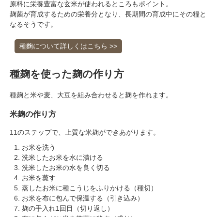
原料に栄養豊富な玄米が使われるところもポイント。
麹菌が育成するための栄養分となり、長期間の育成中にその糧と
なるそうです。
クーポンのご利用方法はこちら >>
種麴について詳しくはこちら >>
種麹を使った麹の作り方
種麹と米や麦、大豆を組み合わせると麹を作れます。
米麹の作り方
11のステップで、上質な米麹ができあがります。
お米を洗う
洗米したお米を水に漬ける
洗米したお米の水を良く切る
お米を蒸す
蒸したお米に種こうじをふりかける（種切）
お米を布に包んで保温する（引き込み）
麹の手入れ1回目（切り返し）