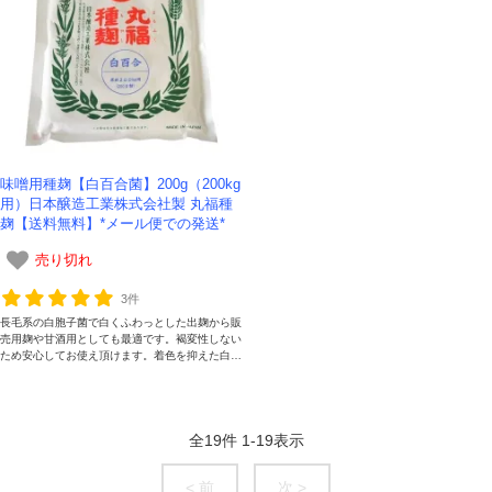
味噌用種麹【白百合菌】200g（200kg
用）日本醸造工業株式会社製 丸福種
麹【送料無料】*メール便での発送*
売り切れ
3件
長毛系の白胞子菌で白くふわっとした出麹から販
売用麹や甘酒用としても最適です。褐変性しない
ため安心してお使え頂けます。着色を抑えた白味
噌にも向いています。製品は半粉状もございま
す。
全
19
件
1
-
19
表示
< 前
次 >