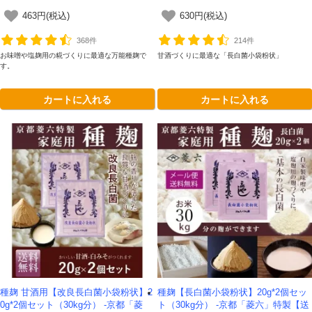
463円(税込)
630円(税込)
368件
214件
お味噌や塩麹用の糀づくりに最適な万能種麹で
甘酒づくりに最適な「長白菌小袋粉状」
す。
カートに入れる
カートに入れる
種麹 甘酒用【改良長白菌小袋粉状】2
種麹【長白菌小袋粉状】20g*2個セッ
0g*2個セット（30kg分） -京都「菱
ト（30kg分） -京都「菱六」特製【送