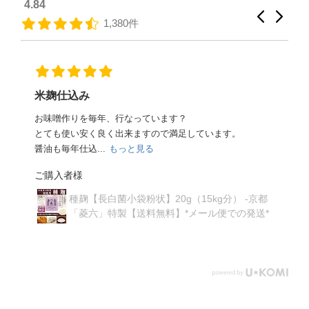
4.84
1,380件
、
米麹仕込み
っ
お味噌󠄀作りを毎年、行なっています？
とても使い安く良く出来ますので満足しています。
醤油も毎年仕込...
もっと見る
）
ご購入者様
の
種麹【長白菌小袋粉状】20g（15kg分） -京都
「菱六」特製【送料無料】*メール便での発送*