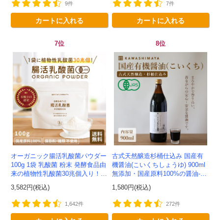
9件
7件
カートに入れる
カートに入れる
7位
8位
オーガニック腸活乳酸菌パウダー
古式天然醸造杉桶仕込み 国産有
100g 1袋 乳酸菌 粉末 発酵食品由
機醤油(こいくちしょうゆ) 900ml
来の植物性乳酸菌30兆個入り！有
無添加・国産原料100%の醤油-か
機JAS認定 -かわしま屋- 【送料無
わしま屋-
3,582円(税込)
1,580円(税込)
料】 *メ...
1,642件
272件