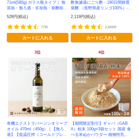
71ml(580g) ガラス瓶タイプ｜ 無
酢無濾過にごり酢・180日間静置
添加・無ろ過・非加熱・発酵助剤
発酵 （長野県産リンゴ100%）-1
不使用のアップルサイダービネガ
000ml-かわしま屋-
528円(税込)
2,119円(税込)
ー -かわしま屋-
77件
2,849件
カートに入れる
カートに入れる
3位
4位
有機エクストラバージンオリーブ
【期間限定割引】ギャバ（GAB
オイル 470ml（450g）｜【無ろ
A）粉末 100g×3袋セット 国産 食
過】【低温圧搾（コールドプレ
べる米ぬかパウダー 植物性乳酸