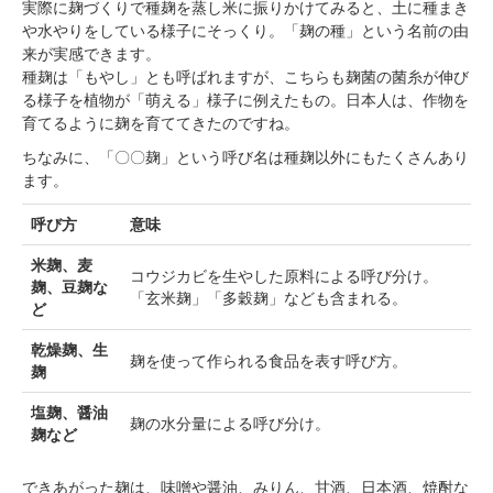
実際に麹づくりで種麹を蒸し米に振りかけてみると、土に種まき
や水やりをしている様子にそっくり。「麹の種」という名前の由
来が実感できます。
種麹は「もやし」とも呼ばれますが、こちらも麹菌の菌糸が伸び
る様子を植物が「萌える」様子に例えたもの。日本人は、作物を
育てるように麹を育ててきたのですね。
ちなみに、「〇〇麹」という呼び名は種麹以外にもたくさんあり
ます。
呼び方
意味
米麹、麦
コウジカビを生やした原料による呼び分け。
麹、豆麹な
「玄米麹」「多穀麹」なども含まれる。
ど
乾燥麹、生
麹を使って作られる食品を表す呼び方。
麹
塩麹、醤油
麹の水分量による呼び分け。
麹など
できあがった麹は、味噌や醤油、みりん、甘酒、日本酒、焼酎な