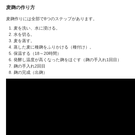
麦麹の作り方
麦麹作りには全部で8つのステップがあります。
麦を洗い、水に浸ける。
水を切る。
麦を蒸す。
蒸した麦に種麹をふりかける（種付け）。
保温する（18～20時間）
発酵し温度が高くなった麹をほぐす（麹の手入れ1回目）
麹の手入れ2回目
麹の完成（出麹）