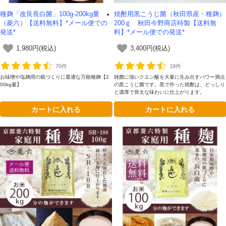
種麹「改良長白菌」100g-200kg量
焼酎用黒こうじ菌（秋田県産・種麹）
（菱六）【送料無料】*メール便での
200ｇ 秋田今野商店特製【送料無
発送*
料】*メール便での発送*
1,980円(税込)
3,400円(税込)
70件
18件
お味噌や塩麹用の糀づくりに最適な万能種麹【2
雑菌に強いクエン酸を大量に生み出すパワー満点
00kg量】
の黒こうじ菌です。黒で作った焼酎は、どっしり
と濃厚で骨太な味わいに仕上がります。
カートに入れる
カートに入れる