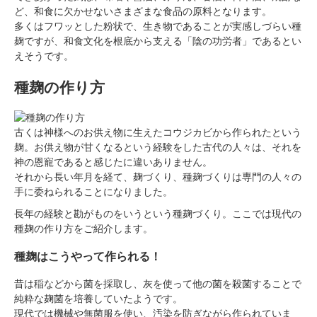
ど、和食に欠かせないさまざまな食品の原料となります。
多くはフワッとした粉状で、生き物であることが実感しづらい種
麹ですが、和食文化を根底から支える「陰の功労者」であるとい
えそうです。
種麹の作り方
古くは神様へのお供え物に生えたコウジカビから作られたという
麹。お供え物が甘くなるという経験をした古代の人々は、それを
神の恩寵であると感じたに違いありません。
それから長い年月を経て、麹づくり、種麹づくりは専門の人々の
手に委ねられることになりました。
長年の経験と勘がものをいうという種麹づくり。ここでは現代の
種麹の作り方をご紹介します。
種麹はこうやって作られる！
昔は稲などから菌を採取し、灰を使って他の菌を殺菌することで
純粋な麹菌を培養していたようです。
現代では機械や無菌服を使い、汚染を防ぎながら作られていま