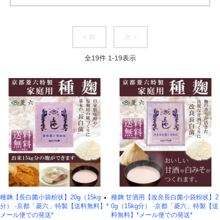
< 前
次 >
全
19
件
1
-
19
表示
種麹【長白菌小袋粉状】20g（15kg
種麹 甘酒用【改良長白菌小袋粉状】2
分） -京都「菱六」特製【送料無料】*
0g（15kg分） -京都「菱六」特製【送
メール便での発送*
料無料】*メール便での発送*