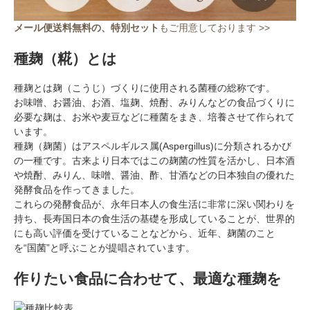
メール便送料無料の、特別セット
もご用意しております >>
種麹（糀）とは
種麹とは麹（こうじ）づくりに使用される菌種の総称です。
お味噌、お醤油、お酒、塩麹、焼酎、みりんなどの食品づくりに
必要な麹は、お米や麦豆などに種菌をまき、培養させて作られて
います。
種麹（麹菌）はアスペルギルス属(Aspergillus)に分類されるかび
の一種です。古来より日本ではこの麹菌の性質を活かし、日本酒
や焼酎、みりん、味噌、醤油、酢、甘酒などの日本独自の優れた
発酵食品を作ってきました。
これらの発酵食品が、永年日本人の食生活に非常に深い関わりを
持ち、長寿国日本の食生活の基礎を形成していることが、世界的
にも高い評価を受けていることなどから、近年、麹菌のこと
を“国菌”と呼ぶことが提唱されています。
作りたい食品に合わせて、最適な種麹を