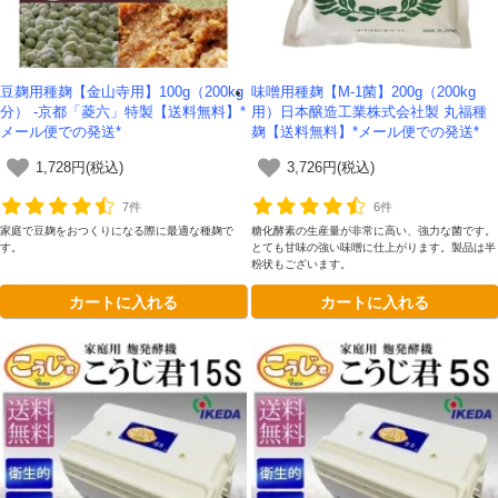
豆麹用種麹【金山寺用】100g（200kg
味噌用種麹【M-1菌】200g（200kg
分） -京都「菱六」特製【送料無料】*
用）日本醸造工業株式会社製 丸福種
メール便での発送*
麹【送料無料】*メール便での発送*
1,728円(税込)
3,726円(税込)
7件
6件
家庭で豆麹をおつくりになる際に最適な種麹で
糖化酵素の生産量が非常に高い、強力な菌です。
す。
とても甘味の強い味噌に仕上がります。製品は半
粉状もございます。
カートに入れる
カートに入れる