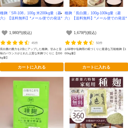
種麹「SR-108」100g 米200kg量（菱
種麹「長白菌」100g-100kg量（菱
六）【送料無料】*メール便での発送*
六）【送料無料】*メール便での発送*
1,980円(税込)
1,679円(税込)
45件
50件
長白菌の菌力を2倍にアップした種麹。甘みと旨
お味噌や塩麹用の糀づくりに最適な万能種麹【1
味のバランスがとれた上質な米麹づくりに【200
00kg量】
kg量】
カートに入れる
カートに入れる