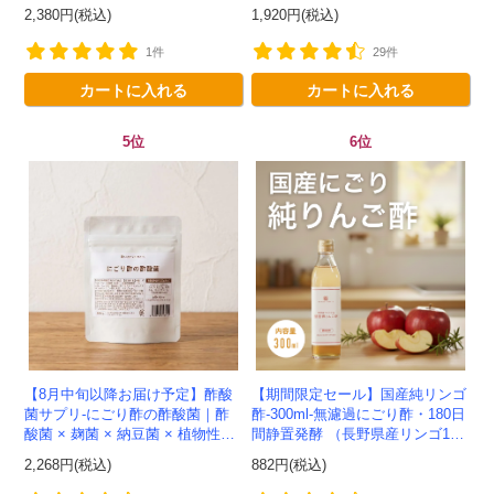
ス）製法】イタリア産-かわしま
菌発酵 -かわしま屋- 【送料無
2,380円(税込)
1,920円(税込)
屋-
料】*メール便での発送...
1件
29件
カートに入れる
カートに入れる
5位
6位
【8月中旬以降お届け予定】酢酸
【期間限定セール】国産純リンゴ
菌サプリ-にごり酢の酢酸菌｜酢
酢-300ml-無濾過にごり酢・180日
酸菌 × 麹菌 × 納豆菌 × 植物性乳
間静置発酵 （長野県産リンゴ10
酸菌20兆個を一粒に凝縮-かわし
0%）-かわしま屋-
2,268円(税込)
882円(税込)
ま屋-モニター追加20...