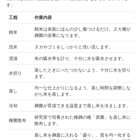
す。
工程
作業内容
精米は表面にほんの少し傷つけるだけ。ヌカ層が
精米
麹菌の栄養になります。
洗米
ヌカやゴミをしっかりと洗い流します。
浸漬
米の吸水率を計り、十分に水を吸水させます。
蒸したときにべたつかないよう、十分に水を切り
水切り
ます。
均一な仕上がりになるよう、蒸し時間を調整しな
蒸し
がら米を蒸します。
冷却
麹菌が育成できる温度まで蒸し米を冷まします。
研究室で培養された種麹の種「原菌」を蒸し米に
種菌散布
散布します。
蒸し米を麹蓋に入れる「盛り」、質を均一化する