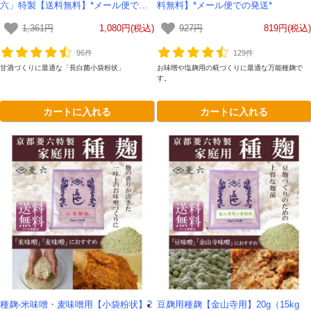
六」特製【送料無料】*メール便での
料無料】*メール便での発送*
発送*
1,361円
1,080円(税込)
927円
819円(税込)
96件
129件
甘酒づくりに最適な「長白菌小袋粉状」
お味噌や塩麹用の糀づくりに最適な万能種麹で
す。
カートに入れる
カートに入れる
種麹-米味噌・麦味噌用【小袋粉状】2
豆麹用種麹【金山寺用】20g（15kg