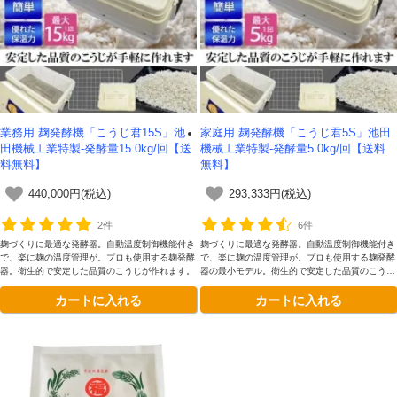
業務用 麹発酵機「こうじ君15S」池
家庭用 麹発酵機「こうじ君5S」池田
田機械工業特製-発酵量15.0kg/回【送
機械工業特製-発酵量5.0kg/回【送料
料無料】
無料】
440,000円(税込)
293,333円(税込)
2件
6件
麹づくりに最適な発酵器。自動温度制御機能付き
麹づくりに最適な発酵器。自動温度制御機能付き
で、楽に麹の温度管理が。プロも使用する麹発酵
で、楽に麹の温度管理が。プロも使用する麹発酵
器。衛生的で安定した品質のこうじが作れます。
器の最小モデル。衛生的で安定した品質のこうじ
が作れます。
カートに入れる
カートに入れる