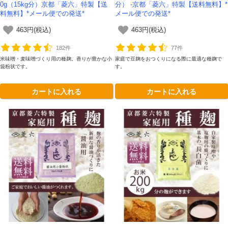
0g（15kg分）京都「菱六」特製【送
分） -京都「菱六」特製【送料無料】*
料無料】*メール便での発送*
メール便での発送*
463円(税込)
463円(税込)
182件
77件
米味噌・麦味噌づくり用の種麹。香りが豊かな小
家庭で豆麹をおつくりになる際に最適な種麹で
袋粉状です。
す。
カートに入れる
カートに入れる