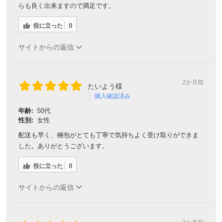
らも良く出来ますので満足です。
役に立った
0
サイトからの返信
2か月前
たいよう様
購入確認済み
年齢:
50代
性別:
女性
配送も早く、梱包がとても丁寧で気持ちよく受け取りができま
した。ありがとうございます。
役に立った
0
サイトからの返信