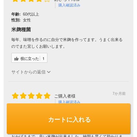
購入確認済み
年齢:
60代以上
性別:
女性
米麹種菌
毎年、味噌を作るのに自分で米麹を作ってます。うまく出来る
のでまた宜しくお願いします。
役に立った
1
サイトからの返信
7か月前
ご購入者様
購入確認済み
年齢:
60代以上
性別:
男性
カートに入れる
品質良い
おかげさまで、良い米麹が出来ました。納期も早くて助かりま