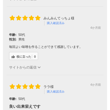
みんみんてっちょ様
購入確認済み
4か月前
年齢:
50代
性別:
男性
毎回よい味噌を作ることができて感謝しています。
役に立った
0
サイトからの返信
4か月前
ララ様
購入確認済み
年齢:
50代
良い出来栄えです