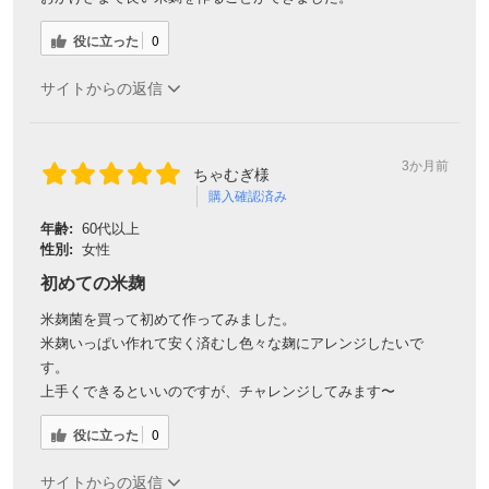
役に立った
0
サイトからの返信
3か月前
ちゃむぎ様
購入確認済み
年齢:
60代以上
性別:
女性
初めての米麹
米麹菌を買って初めて作ってみました。
米麹いっぱい作れて安く済むし色々な麹にアレンジしたいで
す。
上手くできるといいのですが、チャレンジしてみます〜
役に立った
0
サイトからの返信