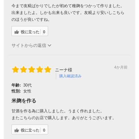
今まで友糀ばかりでしたが初めて種麹をつかって作りました。
出来ましたよ。しかも出来も良いです。友糀より安いしこちら
のほうが良いですね。
役に立った
0
サイトからの返信
4か月前
ニーナ様
購入確認済み
年齢:
30代
性別:
女性
米麹を作る
甘酒を作る為に購入しました。うまく作れました。
またこちらのお店で購入します。ありがとうございます。
役に立った
0