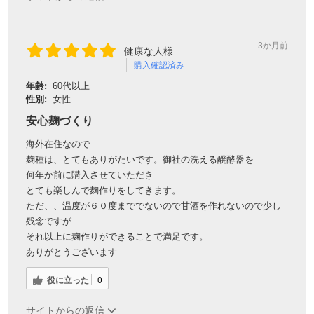
3か月前
健康な人様
購入確認済み
年齢:
60代以上
性別:
女性
安心麹づくり
海外在住なので
麹種は、とてもありがたいです。御社の洗える醗酵器を
何年か前に購入させていただき
とても楽しんで麹作りをしてきます。
ただ、、温度が６０度まででないので甘酒を作れないので少し
残念ですが
それ以上に麹作りができることで満足です。
ありがとうございます
役に立った
0
サイトからの返信