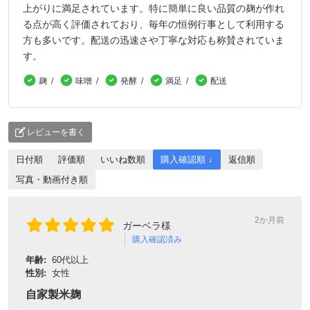
上がりに満足されています。特に簡単に良い品質の麹が作れ
る点が高く評価されており、毎年の恒例行事として利用する
方も多いです。配送の迅速さや丁寧な対応も称賛されていま
す。
麹
味噌
発酵
満足
配送
レビューを書く
日付順
評価順
いいね数順
購入確認順 ↓
返信順
写真・動画付き順
2か月前
ガーベラ様
購入確認済み
年齢:
60代以上
性別:
女性
自家製米麹