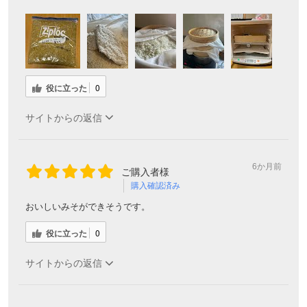
役に立った
0
サイトからの返信
6か月前
ご購入者様
購入確認済み
おいしいみそができそうです。
役に立った
0
サイトからの返信