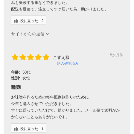
みも失敗する事なくできました。
配送も迅速で、注文してすぐ届いた為、助かりました。
役に立った
2
サイトからの返信
5か月前
こずえ様
購入確認済み
年齢:
50代
性別:
女性
種麹
お味噌を作るための毎年恒例麹作りのために
今年も購入させていただきました。
すぐに送っていただけて、助かりました。メール便で送料がか
からないこともありがたいです。
役に立った
1