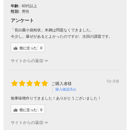
年齢:
60代以上
性別:
男性
アンケート
「長白菌小袋粉状」米麹は問題なくできました。
今少し。爆ぜがあるとよかったのですが、次回の課題です。
役に立った
0
サイトからの返信
5か月前
ご購入者様
購入確認済み
無事味噌作りできました！ありがとうございました！
役に立った
0
サイトからの返信