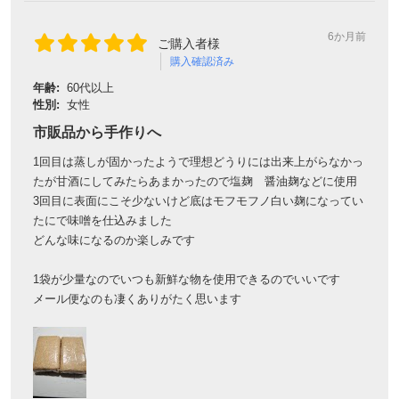
6か月前
ご購入者様
購入確認済み
年齢:
60代以上
性別:
女性
市販品から手作りへ
1回目は蒸しが固かったようで理想どうりには出来上がらなかっ
たが甘酒にしてみたらあまかったので塩麹 醤油麹などに使用
3回目に表面にこそ少ないけど底はモフモフノ白い麹になってい
たにで味噌を仕込みました
どんな味になるのか楽しみです
1袋が少量なのでいつも新鮮な物を使用できるのでいいです
メール便なのも凄くありがたく思います