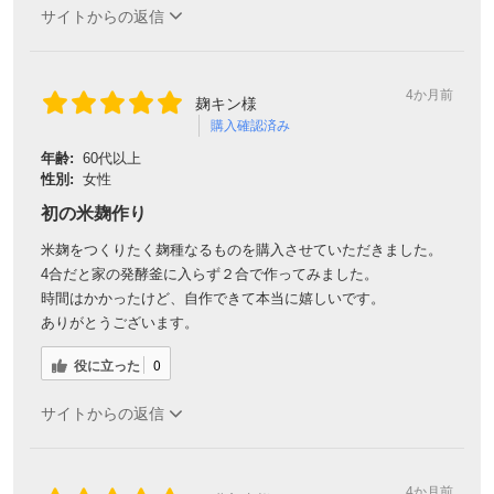
サイトからの返信
4か月前
麹キン様
購入確認済み
年齢:
60代以上
性別:
女性
初の米麹作り
米麹をつくりたく麹種なるものを購入させていただきました。
4合だと家の発酵釜に入らず２合で作ってみました。
時間はかかったけど、自作できて本当に嬉しいです。
ありがとうございます。
役に立った
0
サイトからの返信
4か月前