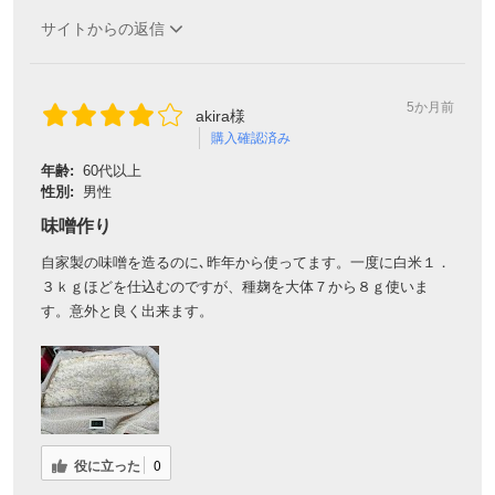
サイトからの返信
5か月前
akira様
購入確認済み
年齢:
60代以上
性別:
男性
味噌作り
自家製の味噌を造るのに､昨年から使ってます。一度に白米１．
３ｋｇほどを仕込むのですが、種麹を大体７から８ｇ使いま
す。意外と良く出来ます。
役に立った
0