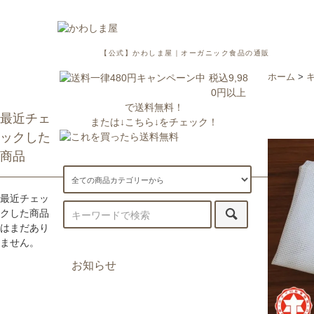
【公式】かわしま屋｜オーガニック食品の通販
税込9,98
ホーム
>
0円以上
で送料無料！
最近チェ
または↓こちら↓をチェック！
ックした
商品
最近チェッ
クした商品
はまだあり
ません。
お知らせ
7/29更新：一部地域への配送が遅
延・休止しております。