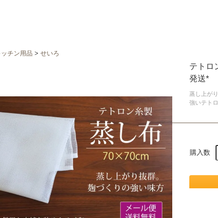
キッチン用品
>
せいろ
テトロン
発送*
蒸し上がり
強いテト
購入数