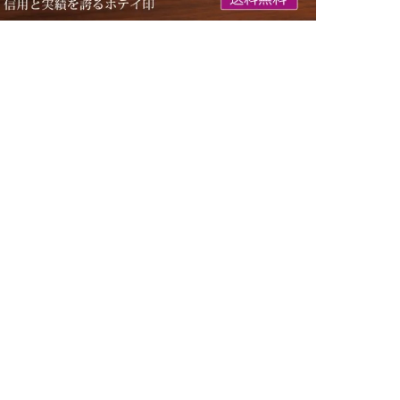
土
AIによるお客様レビュー要約
の利用者が、蒸したお米の扱いやすさと清掃の簡便さを評価しています
る点が高く評価されており、麹作りや米の蒸し工程がこれまで以上にス
として非常に好評価であり、リピーターも多いため、その使い勝手の良
使いやすさ
お米
蒸し布
麹作り
ストレスフリー