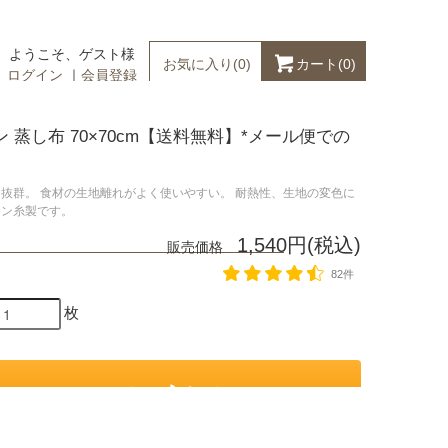
ようこそ、ゲスト様
カート(
0
)
お気に入り(
0
)
ログイン
｜
会員登録
 蒸し布 70×70cm【送料無料】*メール便での
抜群。 食材の生地離れがよく使いやすい。 耐熱性、生地の変色に
ロン糸製です。
1,540円(税込)
販売価格
82件
枚
カートに入れる
お気に入りに追加