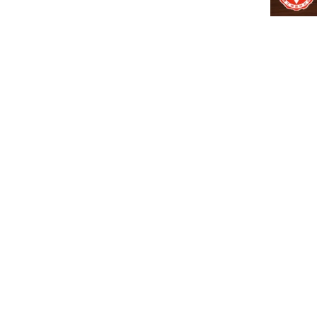
特集
人気ランキング
新商品
開催中のキャンペーン
全ての商品
送料無料の商品
有機・オーガニック
SALE
お徳用・業務用
お客様の声
多く
よくあるご質問
でき
かわしま屋とは
全体
かわしま屋の読み物
「Food for Well-being」