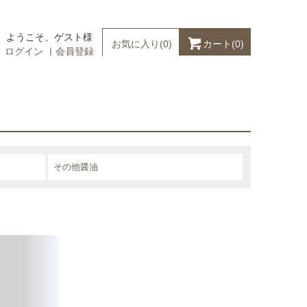
ようこそ、ゲスト様
カート(
0
)
お気に入り(
0
)
ログイン
｜
会員登録
その他醤油