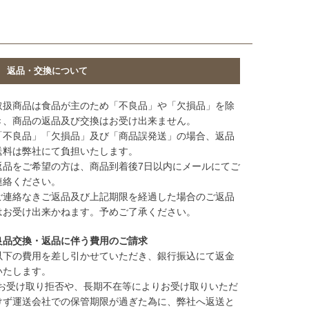
返品・交換について
取扱商品は食品が主のため「不良品」や「欠損品」を除
き、商品の返品及び交換はお受け出来ません。
「不良品」「欠損品」及び「商品誤発送」の場合、返品
送料は弊社にて負担いたします。
返品をご希望の方は、商品到着後7日以内にメールにてご
連絡ください。
ご連絡なきご返品及び上記期限を経過した場合のご返品
はお受け出来かねます。予めご了承ください。
良品交換・返品に伴う費用のご請求
以下の費用を差し引かせていただき、銀行振込にて返金
いたします。
(お受け取り拒否や、長期不在等によりお受け取りいただ
けず運送会社での保管期限が過ぎた為に、弊社へ返送と