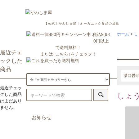
【公式】かわしま屋｜オーガニック食品の通販
税込9,98
ホーム
>
し
0円以上
で送料無料！
最近チェ
または↓こちら↓をチェック！
ックした
商品
濃口醤
最近チェッ
しょ
クした商品
はまだあり
ません。
お知らせ
7/29更新：一部地域への配送が遅
延・休止しております。