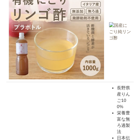
長野県
産りん
ご10
0%
栄養豊
富な無
ろ過製
法
日本伝