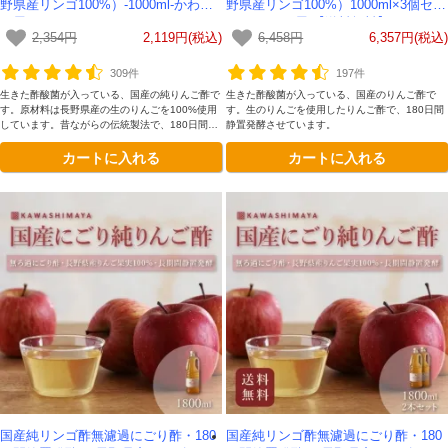
野県産リンゴ100%）-1000ml-かわし
野県産リンゴ100%）1000ml×3個セッ
ま屋-
ト-かわしま屋-【送料無料】
2,354円
2,119円(税込)
6,458円
6,357円(税込)
309件
197件
生きた酢酸菌が入っている、国産の純りんご酢で
生きた酢酸菌が入っている、国産のりんご酢で
す。原材料は長野県産の生のりんごを100%使用
す。生のりんごを使用したりんご酢で、180日間
しています。昔ながらの伝統製法で、180日間静
静置発酵させています。
置発酵させています。無濾過、非加熱なので酵母
カートに入れる
カートに入れる
が生きており、飲みやすいのが特徴です
国産純リンゴ酢無濾過にごり酢・180
国産純リンゴ酢無濾過にごり酢・180