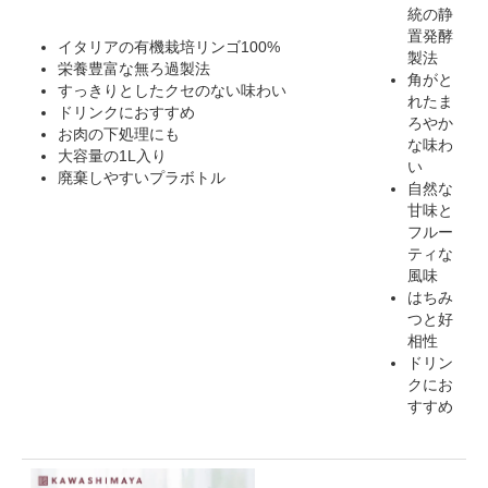
統の静
置発酵
イタリアの有機栽培リンゴ100%
製法
栄養豊富な無ろ過製法
角がと
すっきりとしたクセのない味わい
れたま
ドリンクにおすすめ
ろやか
お肉の下処理にも
な味わ
大容量の1L入り
い
廃棄しやすいプラボトル
自然な
甘味と
フルー
ティな
風味
はちみ
つと好
相性
ドリン
クにお
すすめ