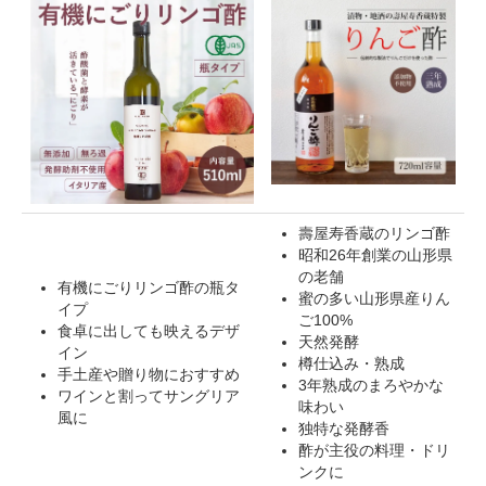
壽屋寿香蔵のリンゴ酢
昭和26年創業の山形県
の老舗
有機にごりリンゴ酢の瓶タ
蜜の多い山形県産りん
イプ
ご100%
食卓に出しても映えるデザ
天然発酵
イン
樽仕込み・熟成
手土産や贈り物におすすめ
3年熟成のまろやかな
ワインと割ってサングリア
味わい
風に
独特な発酵香
酢が主役の料理・ドリ
ンクに