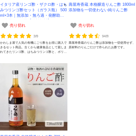
イタリア産リンゴ酢・ザクロ酢・はち
壽屋寿香蔵 本格醸造りんご酢 1800ml
みつリンゴ酢セット（ガラス瓶） 500
添加物を一切使わない純りんご酢
ml×3本｜無添加・無ろ過・発酵助剤
対象者：かわしま屋で初めてお買い物をされる方
不使用にごり酢【送料無料】
利用条件：3,000円以上のお買い物でご利用いただけます
売り切れ
売り切れ
ご利用回数：お一人様1回限り
※他のクーポンとの併用はできません
3件
94件
かわしま屋で人気の有機にごり酢をお得に購入で
壽屋寿香蔵のりんご酢は添加物を一切使用せず、
きるセット商品。古くから健康食品として親しま
原材料のりんごだけで作られたお酢です。
れてきたリンゴ酢、はちみつリンゴ酢と、ポリフ
ェノールたっぷりのザクロビネガーです。
クーポンのご利用方法はこちら >>