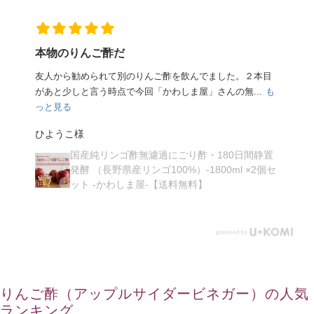
サイコー
数年前に他社から御社のリンゴ酢へ変更し、食事毎に飲ん
も
でいるが、とてもまろやかで飲みやすく血圧の安定に...
も
っと見る
ご購入者様
置
国産純リンゴ酢無濾過にごり酢・180日間静置
セ
発酵 （長野県産リンゴ100%）-1800ml ×2個セ
ット -かわしま屋-【送料無料】
りんご酢（アップルサイダービネガー）の人気
ランキング