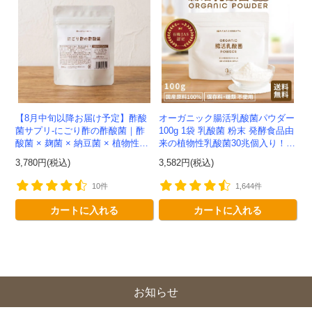
【8月中旬以降お届け予定】酢酸
オーガニック腸活乳酸菌パウダー
菌サプリ-にごり酢の酢酸菌｜酢
100g 1袋 乳酸菌 粉末 発酵食品由
酸菌 × 麹菌 × 納豆菌 × 植物性乳
来の植物性乳酸菌30兆個入り！有
酸菌20兆個を一粒に凝縮-かわし
機JAS認定 -かわしま屋- 【送料無
3,780円(税込)
3,582円(税込)
ま屋-【送料無料】*メ...
料】 *メ...
10件
1,644件
カートに入れる
カートに入れる
お知らせ