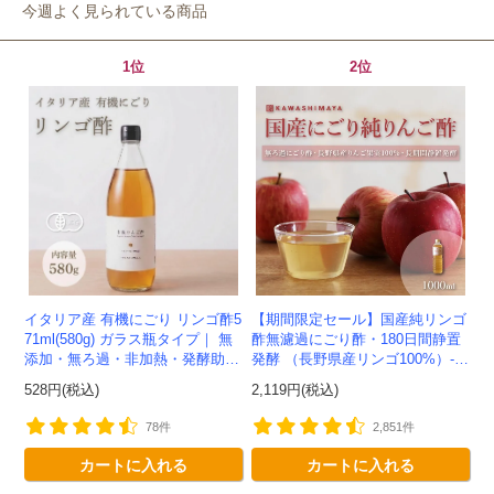
今週よく見られている商品
1位
2位
イタリア産 有機にごり リンゴ酢5
【期間限定セール】国産純リンゴ
71ml(580g) ガラス瓶タイプ｜ 無
酢無濾過にごり酢・180日間静置
添加・無ろ過・非加熱・発酵助剤
発酵 （長野県産リンゴ100%）-1
不使用のアップルサイダービネガ
000ml-かわしま屋-
528円(税込)
2,119円(税込)
ー -かわしま屋-
78件
2,851件
カートに入れる
カートに入れる