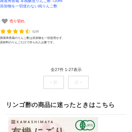
壽屋寿香蔵 本格醸造りんご酢 720ml
添加物を一切使わない純りんご酢
売り切れ
62件
壽屋寿香蔵のりんご酢は添加物を一切使用せず、
原材料のりんごだけで作られたお酢です。
全
27
件
1
-
27
表示
< 前
次 >
リンゴ酢の商品に迷ったときはこちら