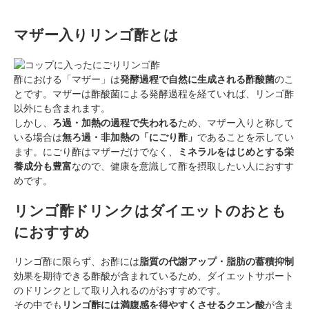
マザー入りリンゴ酢とは
酢における「マザー」は
発酵過程で自然に生成される酢酸菌
のこ
とです。マザーは酢酸菌による発酵過程を経ていれば、リンゴ酢
以外にも含まれます。
しかし、
ろ過・加熱の過程で失われる
ため、マザー入りと称して
いる場合は
無ろ過・非加熱の「にごり酢」
であることを示してい
ます。にごり酢はマザーだけでなく、
ミネラルをはじめとする栄
養成分も豊富
なので、健康を意識して酢を摂取したい人におすす
めです。
リンゴ酢ドリンクはダイエットのおとも
におすすめ
リンゴ酢に限らず、お酢には
脂質の代謝アップ・脂肪の蓄積抑制
効果を期待できる酢酸が含まれているため、ダイエットサポート
のドリンクとして取り入れるのがおすすめです。
その中でも
リンゴ酢には満腹感を得やすくさせるクエン酸
が含ま