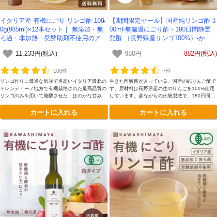
イタリア産 有機にごり リンゴ酢 100
【期間限定セール】国産純リンゴ酢-3
0g(985ml)×12本セット｜ 無添加・無
00ml-無濾過にごり酢・180日間静置
ろ過・非加熱・発酵助剤不使用のアッ
発酵 （長野県産リンゴ100%）-かわ
プルサイダービネガー -かわしま屋-
しま屋-
11,233円(税込)
980円
882円(税込)
【送料無料】
100件
7件
リンゴ作りに最適な気候で名高いイタリア最北の
生きた酢酸菌が入っている、国産の純りんご酢で
トレンティーノ地方で有機栽培された最高品質の
す。原材料は長野県産の生のりんごを100%使用
リンゴのみを用いて発酵させた、ほのかな甘みと
しています。昔ながらの伝統製法で、180日間静
まろやかな深みが理想的です。添加物を一切加え
置発酵させています。無濾過、非加熱なので酵母
カートに入れる
カートに入れる
ていない、本物のリンゴ酢をお楽しみください。
が生きており、飲みやすいのが特徴です