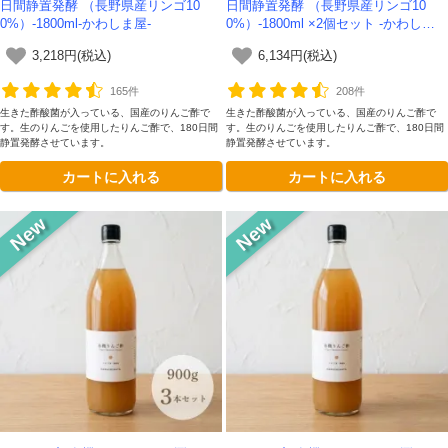
日間静置発酵 （長野県産リンゴ10
日間静置発酵 （長野県産リンゴ10
0%）-1800ml-かわしま屋-
0%）-1800ml ×2個セット -かわしま
屋-【送料無料】
3,218円(税込)
6,134円(税込)
165件
208件
生きた酢酸菌が入っている、国産のりんご酢で
生きた酢酸菌が入っている、国産のりんご酢で
す。生のりんごを使用したりんご酢で、180日間
す。生のりんごを使用したりんご酢で、180日間
静置発酵させています。
静置発酵させています。
カートに入れる
カートに入れる