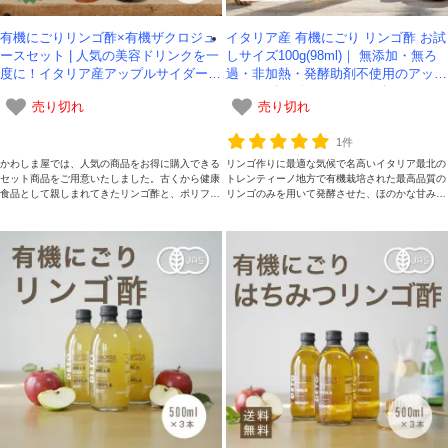
有機にごりリンゴ酢×有機ザクロジュ
イタリア産 有機にごり リンゴ酢 お試
ースセット | 人気の美容ドリンクを一
しサイズ100g(98ml)｜ 無添加・無ろ
度に！イタリア産アップルサイダービ
過・非加熱・発酵助剤不使用のアップ
ネガー1000g＆ザクロ100%コールド
ルサイダービネガーをお気軽に-かわ
売り切れ
売り切れ
プレスジュース750ml-かわしま屋-
しま屋-【送料無料】*メール便での発
送*
1件
かわしま屋では、人気の商品をお得に購入できる
リンゴ作りに最適な気候で名高いイタリア最北の
セット商品をご用意いたしました。古くから健康
トレンティーノ地方で有機栽培された最高品質の
食品として親しまれてきたリンゴ酢と、ポリフェ
リンゴのみを用いて発酵させた、ほのかな甘みと
ノールたっぷりのザクロジュースで“飲む美容習
まろやかな深みが理想的です。添加物を一切加え
慣”を始めてみませんか。
ていない、本物のリンゴ酢をお楽しみください。