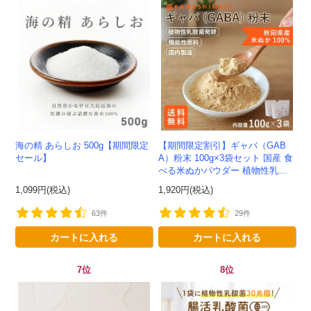
海の精 あらしお 500g【期間限定
【期間限定割引】ギャバ（GAB
セール】
A）粉末 100g×3袋セット 国産 食
べる米ぬかパウダー 植物性乳酸
菌発酵 -かわしま屋- 【送料無
1,099円(税込)
1,920円(税込)
料】*メール便での発送...
63件
29件
カートに入れる
カートに入れる
7位
8位