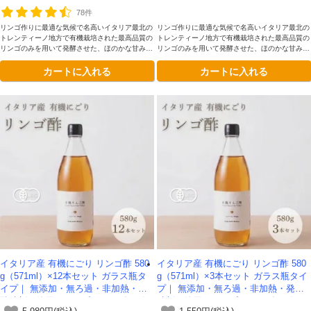
78件
リンゴ作りに最適な気候で名高いイタリア最北の
リンゴ作りに最適な気候で名高いイタリア最北の
トレンティーノ地方で有機栽培された最高品質の
トレンティーノ地方で有機栽培された最高品質の
リンゴのみを用いて発酵させた、ほのかな甘みと
リンゴのみを用いて発酵させた、ほのかな甘みと
まろやかな深みが理想的です。添加物を一切加え
まろやかな深みが理想的です。添加物を一切加え
カートに入れる
カートに入れる
ていない、本物のリンゴ酢をガラス瓶容器にてお
ていない、本物のリンゴ酢をガラス瓶容器にてお
楽しみください。
楽しみください。
イタリア産 有機にごり リンゴ酢 580
イタリア産 有機にごり リンゴ酢 580
g（571ml）×12本セット ガラス瓶タ
g（571ml）×3本セット ガラス瓶タイ
イプ｜ 無添加・無ろ過・非加熱・発
プ｜ 無添加・無ろ過・非加熱・発酵
酵助剤不使用のアップルサイダービネ
助剤不使用のアップルサイダービネガ