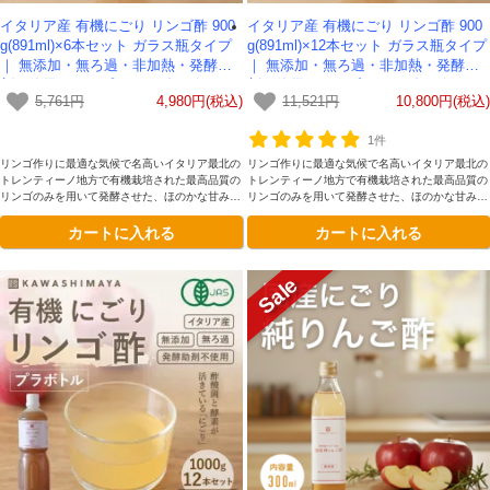
イタリア産 有機にごり リンゴ酢 900
イタリア産 有機にごり リンゴ酢 900
g(891ml)×6本セット ガラス瓶タイプ
g(891ml)×12本セット ガラス瓶タイプ
｜ 無添加・無ろ過・非加熱・発酵助
｜ 無添加・無ろ過・非加熱・発酵助
剤不使用のアップルサイダービネガー
剤不使用のアップルサイダービネガー
5,761円
4,980円(税込)
11,521円
10,800円(税込)
-かわしま屋-
-かわしま屋- 【送料無料】
1件
リンゴ作りに最適な気候で名高いイタリア最北の
リンゴ作りに最適な気候で名高いイタリア最北の
トレンティーノ地方で有機栽培された最高品質の
トレンティーノ地方で有機栽培された最高品質の
リンゴのみを用いて発酵させた、ほのかな甘みと
リンゴのみを用いて発酵させた、ほのかな甘みと
まろやかな深みが理想的です。添加物を一切加え
まろやかな深みが理想的です。添加物を一切加え
カートに入れる
カートに入れる
ていない、本物のリンゴ酢をガラス瓶容器にてお
ていない、本物のリンゴ酢をガラス瓶容器にてお
楽しみください。
楽しみください。