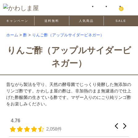
0
キャンペーン
送料無料
人気商品
SALE
ホーム
>
酢
>
りんご酢（アップルサイダービネガー）
りんご酢（アップルサイダービ
ネガー）
昔ながら製法を守り、天然の酵母菌でじっくり発酵した無添加の
リンゴ酢です。かわしま屋の酢は、非加熱のまま無濾過ので仕上
げた酢酸菌の生きている酢です。マザー入りのにごり純リンゴ酢
をお楽しみください。
4.76
2,058件