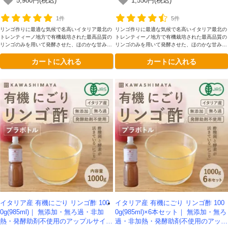
5,980円(税込)
1,550円(税込)
ガー -かわしま屋-
ー -かわしま屋-
1件
5件
リンゴ作りに最適な気候で名高いイタリア最北の
リンゴ作りに最適な気候で名高いイタリア最北の
トレンティーノ地方で有機栽培された最高品質の
トレンティーノ地方で有機栽培された最高品質の
リンゴのみを用いて発酵させた、ほのかな甘みと
リンゴのみを用いて発酵させた、ほのかな甘みと
まろやかな深みが理想的です。添加物を一切加え
まろやかな深みが理想的です。添加物を一切加え
カートに入れる
カートに入れる
ていない、本物のリンゴ酢をガラス瓶容器にてお
ていない、本物のリンゴ酢をガラス瓶容器にてお
楽しみください。
楽しみください。
イタリア産 有機にごり リンゴ酢 100
イタリア産 有機にごり リンゴ酢 100
0g(985ml)｜ 無添加・無ろ過・非加
0g(985ml)×6本セット｜ 無添加・無ろ
熱・発酵助剤不使用のアップルサイダ
過・非加熱・発酵助剤不使用のアップ