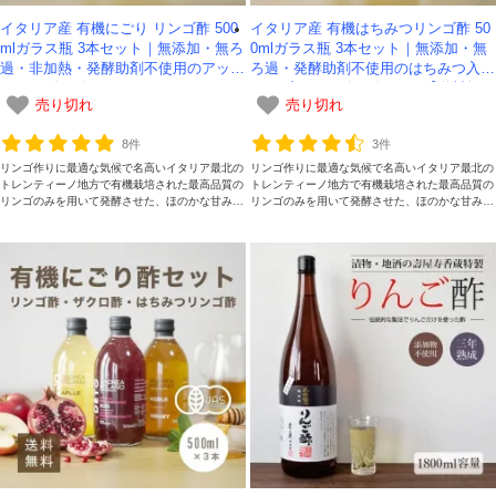
イタリア産 有機にごり リンゴ酢 500
イタリア産 有機はちみつリンゴ酢 50
mlガラス瓶 3本セット｜無添加・無ろ
0mlガラス瓶 3本セット｜無添加・無
過・非加熱・発酵助剤不使用のアップ
ろ過・発酵助剤不使用のはちみつ入り
ルサイダービネガー
アップルサイダービネガー【送料無
売り切れ
売り切れ
料】
8件
3件
リンゴ作りに最適な気候で名高いイタリア最北の
リンゴ作りに最適な気候で名高いイタリア最北の
トレンティーノ地方で有機栽培された最高品質の
トレンティーノ地方で有機栽培された最高品質の
リンゴのみを用いて発酵させた、ほのかな甘みと
リンゴのみを用いて発酵させた、ほのかな甘みと
まろやかな深みが理想的です。添加物を一切加え
まろやかな深みが理想的です。はちみつで自然の
ていない、本物のリンゴ酢をお楽しみください。
甘味が加わった、本物のリンゴ酢をお楽しみくだ
さい。
会員登録ありがとうございます！
＼ ご登録の感謝を込めて ／
新規会員様限定
特典クーポン
新規会員様限定
300
今すぐ使える
円OFFクーポン
を
300
ご用意しました🎁
円OFF