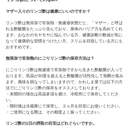
マザー入りのリンゴ酢は健康にいいのですか？
リンゴ酢は無添加で非加熱・無濾過状態だと、「マザー」と呼ば
れる酢酸菌をたっぷり含んでおり、身体のバリア力を高めてくれ
ます。おなかのモヤモヤに悩んでいる方、健康診断の数値が気に
なって健康的な習慣をつけたい方、スリムを目指している方にも
おすすめです。
無添加で非加熱のにごりリンゴ酢の保存方法は？
にごりリンゴ酢は無濾過で非加熱ですから生きた酢酸菌が入って
おります。気温が30度を超えると酢酸菌が活性化して発酵が進み
ます。風味を損なってしまいますので、かわしま屋では以下の方
法でにごりリンゴ酢の保存をオススメしております。
・未開封の場合は高温多湿を避け、冷暗所にて保存してくださ
い。
・開封後は冷蔵庫にて保管し、３ヵ月を目安にお使いください。
・ご使用になる際は、その都度よく振ってください。
リンゴ酢の1日の摂取の目安はどれぐらいですか。