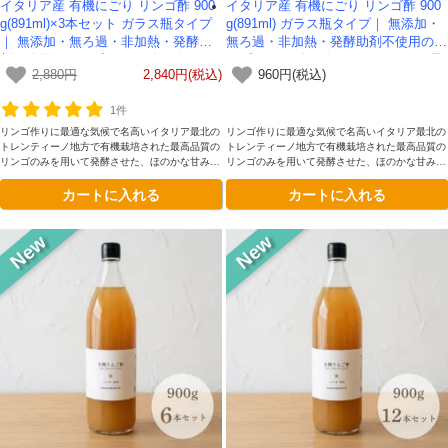
イタリア産 有機にごり リンゴ酢 900
イタリア産 有機にごり リンゴ酢 900
g(891ml)×3本セット ガラス瓶タイプ
g(891ml) ガラス瓶タイプ｜ 無添加・
｜ 無添加・無ろ過・非加熱・発酵助
無ろ過・非加熱・発酵助剤不使用のア
剤不使用のアップルサイダービネガー
ップルサイダービネガー -かわしま屋-
2,880円
2,840円(税込)
960円(税込)
-かわしま屋-
1件
リンゴ作りに最適な気候で名高いイタリア最北の
リンゴ作りに最適な気候で名高いイタリア最北の
トレンティーノ地方で有機栽培された最高品質の
トレンティーノ地方で有機栽培された最高品質の
リンゴのみを用いて発酵させた、ほのかな甘みと
リンゴのみを用いて発酵させた、ほのかな甘みと
まろやかな深みが理想的です。添加物を一切加え
まろやかな深みが理想的です。添加物を一切加え
カートに入れる
カートに入れる
ていない、本物のリンゴ酢をガラス瓶容器にてお
ていない、本物のリンゴ酢をガラス瓶容器にてお
楽しみください。
楽しみください。