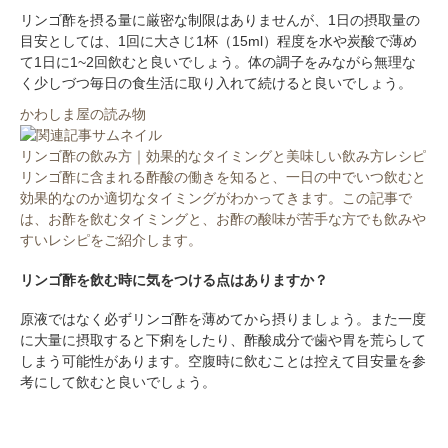
リンゴ酢を摂る量に厳密な制限はありませんが、1日の摂取量の
目安としては、1回に大さじ1杯（15ml）程度を水や炭酸で薄め
て1日に1~2回飲むと良いでしょう。体の調子をみながら無理な
く少しづつ毎日の食生活に取り入れて続けると良いでしょう。
かわしま屋の読み物
リンゴ酢の飲み方｜効果的なタイミングと美味しい飲み方レシピ
リンゴ酢に含まれる酢酸の働きを知ると、一日の中でいつ飲むと
効果的なのか適切なタイミングがわかってきます。この記事で
は、お酢を飲むタイミングと、お酢の酸味が苦手な方でも飲みや
すいレシピをご紹介します。
リンゴ酢を飲む時に気をつける点はありますか？
原液ではなく必ずリンゴ酢を薄めてから摂りましょう。また一度
に大量に摂取すると下痢をしたり、酢酸成分で歯や胃を荒らして
しまう可能性があります。空腹時に飲むことは控えて目安量を参
考にして飲むと良いでしょう。