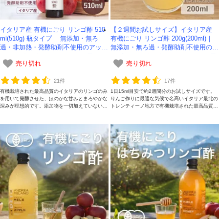
イタリア産 有機にごり リンゴ酢 510
【２週間お試しサイズ】イタリア産
ml(510g) 瓶タイプ｜ 無添加・無ろ
有機にごり リンゴ酢 200g(200ml)｜
過・非加熱・発酵助剤不使用のアップ
無添加・無ろ過・発酵助剤不使用のア
ルサイダービネガー -かわしま屋-
ップルサイダービネガー -かわしま屋-
売り切れ
売り切れ
【在庫限り】
21件
17件
有機栽培された最高品質のイタリアのリンゴのみ
1日15ml目安で約2週間分のお試しサイズです。
を用いて発酵させた、ほのかな甘みとまろやかな
りんご作りに最適な気候で名高いイタリア最北の
深みが理想的です。添加物を一切加えていない、
トレンティーノ地方で有機栽培された最高品質の
本物のリンゴ酢をガラス瓶容器にてお楽しみくだ
リンゴのみを用いて発酵させた、ほのかな甘みと
さい。
まろやかな深みが理想的です。添加物を一切加え
ていない、本物のリンゴ酢をお楽しみください。