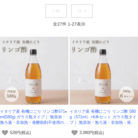
< 前
次 >
全
27
件
1
-
27
表示
イタリア産 有機にごり リンゴ酢571
イタリア産 有機にごり リンゴ酢 580
ml(580g) ガラス瓶タイプ｜ 無添加・
g（571ml）×6本セット ガラス瓶タイ
無ろ過・非加熱・発酵助剤不使用のア
プ｜ 無添加・無ろ過・非加熱・発酵
ップルサイダービネガー -かわしま屋-
助剤不使用のアップルサイダービネガ
528円(税込)
3,080円(税込)
ー -かわしま屋-