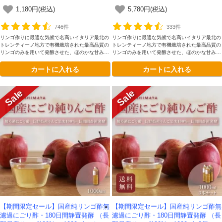
ービネガー -かわしま屋-
ルサイダービネガー -かわしま屋-
1,180円(税込)
5,780円(税込)
746件
333件
リンゴ作りに最適な気候で名高いイタリア最北の
リンゴ作りに最適な気候で名高いイタリア最北の
トレンティーノ地方で有機栽培された最高品質の
トレンティーノ地方で有機栽培された最高品質の
リンゴのみを用いて発酵させた、ほのかな甘みと
リンゴのみを用いて発酵させた、ほのかな甘みと
まろやかな深みが理想的です。添加物を一切加え
まろやかな深みが理想的です。添加物を一切加え
カートに入れる
カートに入れる
ていない、本物のリンゴ酢をお楽しみください。
ていない、本物のリンゴ酢をお楽しみください。
【期間限定セール】国産純リンゴ酢無
【期間限定セール】国産純リンゴ酢無
濾過にごり酢・180日間静置発酵 （長
濾過にごり酢・180日間静置発酵 （長