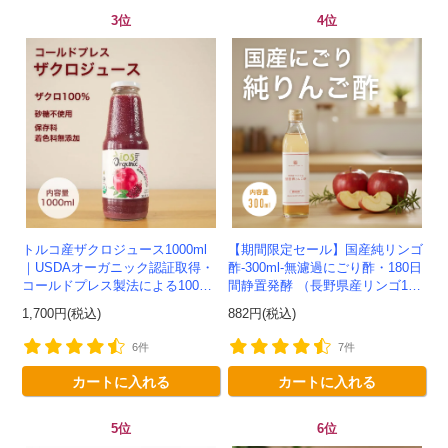
3位
4位
トルコ産ザクロジュース1000ml
【期間限定セール】国産純リンゴ
｜USDAオーガニック認証取得・
酢-300ml-無濾過にごり酢・180日
コールドプレス製法による100%
間静置発酵 （長野県産リンゴ10
ザクロジュース
0%）-かわしま屋-
1,700円(税込)
882円(税込)
6件
7件
カートに入れる
カートに入れる
5位
6位