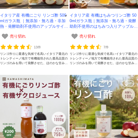
イタリア産 有機にごり リンゴ酢 500
イタリア産 有機はちみつリンゴ酢 50
mlガラス瓶 ｜無添加・無ろ過・非加
0mlガラス瓶｜無添加・無ろ過・発酵
熱・発酵助剤不使用のアップルサイダ
助剤不使用のはちみつ入りアップルサ
ービネガー
イダービネガー
売り切れ
売り切れ
13件
7件
リンゴ作りに最適な気候で名高いイタリア最北の
リンゴ作りに最適な気候で名高いイタリア最北の
トレンティーノ地方で有機栽培された最高品質の
トレンティーノ地方で有機栽培された最高品質の
リンゴのみを用いて発酵させた、ほのかな甘みと
リンゴのみを用いて発酵させた、ほのかな甘みと
まろやかな深みが理想的です。添加物を一切加え
まろやかな深みが理想的です。はちみつで自然の
ていない、本物のリンゴ酢をお楽しみください。
甘味が加わった、本物のリンゴ酢をお楽しみくだ
さい。