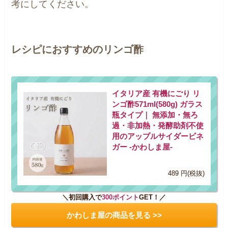
考にしてください。
レシピに
おすすめのリンゴ酢
イタリア産 有機にごり リ
ンゴ酢571ml(580g) ガラス
瓶タイプ｜ 無添加・無ろ
過・非加熱・発酵助剤不使
用のアップルサイダービネ
ガー -かわしま屋-
489 円(税抜)
＼初回購入で
300ポイント
GET！／
かわしま屋の商品を見る >>