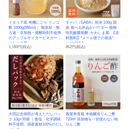
イタリア産 有機にごり リンゴ
ギャバ（GABA）粉末 100g 国
酢 1000g(985ml)｜ 無添加・無
産 食べる米ぬかパウダー 植物
ろ過・非加熱・発酵助剤不使用
性乳酸菌発酵 -かわしま屋- 【送
のアップルサイダービネガー -
料無料】*メール便での発送*テ
かわしま屋-
レビで紹介
1,180円(税込)
862円(税込)
大田記念病院が考えただしパッ
壽屋寿香蔵 本格醸造りんご酢
ク 10g×30袋 ｜食塩・化学調味
720ml 添加物を一切使わない純
料不使用、国産素材100%のだし
りんご酢