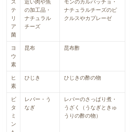
ス
近い肉や魚
モンのカルパッチョ・
テ
の加工品・
ナチュラルチーズのピ
リ
ナチュラル
クルスやカプレーゼ
ア
チーズ
菌
ヨ
昆布
昆布酢
ウ
素
ヒ
ひじき
ひじきの酢の物
素
ビ
レバー・う
レバーのさっぱり煮・
タ
なぎ
うざく（うなぎときゅ
ミ
うりの酢の物）
ン