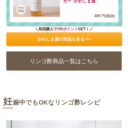
ガー -かわしま屋-
489 円(税抜)
＼初回購入で
300ポイント
GET！／
かわしま屋の商品を見る >>
リンゴ酢商品一覧はこちら
妊
娠中でもOKなリンゴ酢レシピ