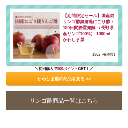
【期間限定セール】国産純
リンゴ酢無濾過にごり酢・
180日間静置発酵 （長野県
産リンゴ100%）-1000ml-
かわしま屋-
1962 円(税抜)
＼初回購入で
300ポイント
GET！／
かわしま屋の商品を見る >>
リンゴ酢商品一覧はこちら