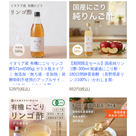
イタリア産 有機にごり リンゴ
【期間限定セール】国産純リン
酢571ml(580g) ガラス瓶タイプ
ゴ酢-300ml-無濾過にごり酢・
｜ 無添加・無ろ過・非加熱・発
180日間静置発酵 （長野県産リ
酵助剤不使用のアップルサイダ
ンゴ100%）-かわしま屋-
ービネガー -かわしま屋-
528円(税込)
882円(税込)