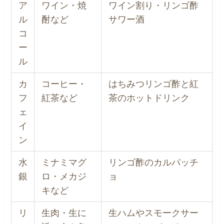
ア
ワイン・焼
ワイン割り・リンゴ酢
ル
酎など
サワー酒
コ
ー
ル
カ
コーヒー・
はちみつリンゴ酢と紅
フ
紅茶など
茶のホットドリンク
ェ
イ
ン
水
ミナミマグ
リンゴ酢のカルパッチ
銀
ロ・メカジ
ョ
キなど
リ
生肉・生に
生ハムやスモークサー