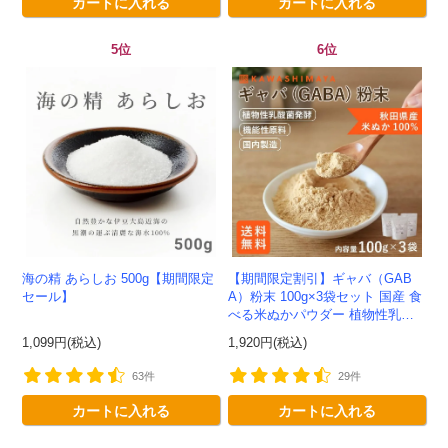
カートに入れる
カートに入れる
5位
6位
海の精 あらしお 500g【期間限定
【期間限定割引】ギャバ（GAB
セール】
A）粉末 100g×3袋セット 国産 食
べる米ぬかパウダー 植物性乳酸
菌発酵 -かわしま屋- 【送料無
1,099円(税込)
1,920円(税込)
料】*メール便での発送...
63件
29件
カートに入れる
カートに入れる