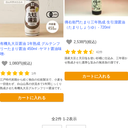
傳右衛門たまり三年熟成 生引溜醤油
（たまりしょうゆ）- 720ml
2,538円(税込)
有機丸大豆醤油 1年熟成 グルテンフ
リーたまり醤油 450ml -ヤマト醤油味
42件
噌-
国産大豆と天日塩を使い杉桶に仕込み、三年寝か
せ熟成させた濃厚な旨みの無添加の溜です。
1,080円(税込)
1件
カートに入れる
江戸時代初期から続く独自の伝統製法で、小麦を
一切使わず、白山山系の伏流水で1年間じっくり
熟成させた有機丸大豆グルテンフリー醤油です。
カートに入れる
全
2
件
1
-
2
表示