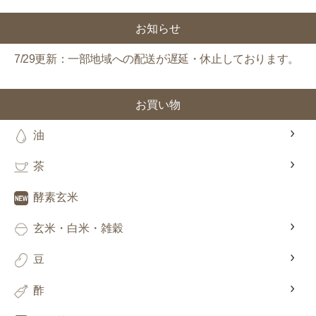
300
今すぐ使える
円OFFクーポン
を
300
ご用意しました🎁
お知らせ
円OFF
7/29更新：一部地域への配送が遅延・休止しております。
対象者：かわしま屋で初めてお買い物をされる方
お買い物
利用条件：3,000円以上のお買い物でご利用いただけます
ご利用回数：お一人様1回限り
※他のクーポンとの併用はできません
油
茶
クーポンのご利用方法はこちら >>
酵素玄米
玄米・白米・雑穀
豆
酢