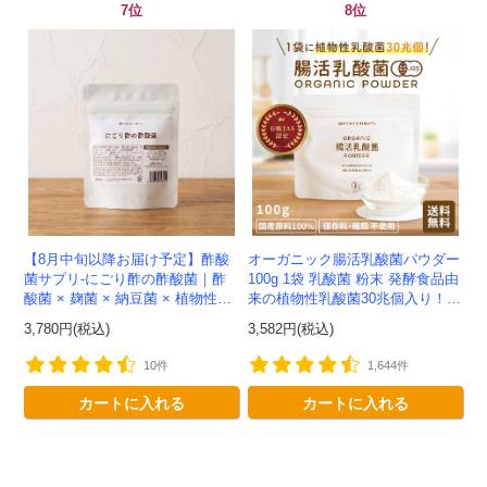
7位
8位
【8月中旬以降お届け予定】酢酸
オーガニック腸活乳酸菌パウダー
菌サプリ-にごり酢の酢酸菌｜酢
100g 1袋 乳酸菌 粉末 発酵食品由
酸菌 × 麹菌 × 納豆菌 × 植物性乳
来の植物性乳酸菌30兆個入り！有
酸菌20兆個を一粒に凝縮-かわし
機JAS認定 -かわしま屋- 【送料無
3,780円(税込)
3,582円(税込)
ま屋-【送料無料】*メ...
料】 *メ...
10件
1,644件
会員登録ありがとうございます！
カートに入れる
カートに入れる
＼ ご登録の感謝を込めて ／
新規会員様限定
特典クーポン
新規会員様限定