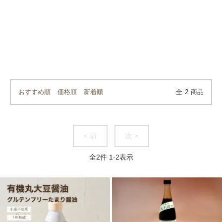
おすすめ順
価格順
新着順
全
2
商品
< 前
次 >
全
2
件
1
-
2
表示