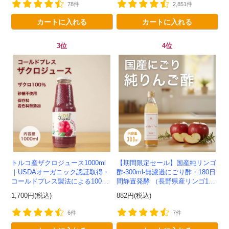
78件
2,851件
カートに入れる
カートに入れる
3位
4位
トルコ産ザクロジュース1000ml
【期間限定セール】国産純リンゴ
｜USDAオーガニック認証取得・
酢-300ml-無濾過にごり酢・180日
コールドプレス製法による100%
間静置発酵 （長野県産リンゴ10
ザクロジュース
0%）-かわしま屋-
1,700円(税込)
882円(税込)
6件
7件