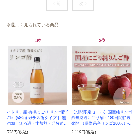
< 前
次 >
今週よく見られている商品
1位
2位
イタリア産 有機にごり リンゴ酢5
【期間限定セール】国産純リンゴ
71ml(580g) ガラス瓶タイプ｜ 無
酢無濾過にごり酢・180日間静置
添加・無ろ過・非加熱・発酵助剤
発酵 （長野県産リンゴ100%）-1
不使用のアップルサイダービネガ
000ml-かわしま屋-
528円(税込)
2,119円(税込)
ー -かわしま屋-