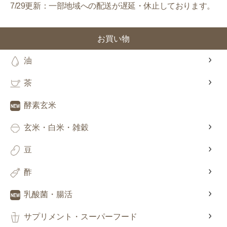
7/29更新：一部地域への配送が遅延・休止しております。
対象者：かわしま屋で初めてお買い物をされる方
お買い物
利用条件：3,000円以上のお買い物でご利用いただけます
ご利用回数：お一人様1回限り
油
※他のクーポンとの併用はできません
茶
クーポンのご利用方法はこちら >>
酵素玄米
玄米・白米・雑穀
豆
酢
乳酸菌・腸活
サプリメント・スーパーフード