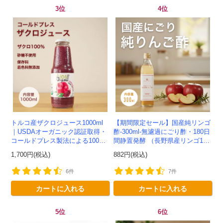
3位
4位
トルコ産ザクロジュース1000ml
【期間限定セール】国産純リンゴ
｜USDAオーガニック認証取得・
酢-300ml-無濾過にごり酢・180日
コールドプレス製法による100%
間静置発酵 （長野県産リンゴ10
ザクロジュース
0%）-かわしま屋-
1,700円(税込)
882円(税込)
6件
7件
カートに入れる
カートに入れる
5位
6位