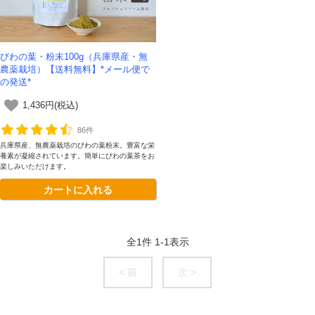
びわの葉・粉末100g（兵庫県産・無
農薬栽培）【送料無料】*メール便で
の発送*
1,436円(税込)
86件
兵庫県産、無農薬栽培のびわの葉粉末。豊富な栄
養素が凝縮されています。簡単にびわの葉茶をお
楽しみいただけます。
カートに入れる
全
1
件
1
-
1
表示
< 前
次 >