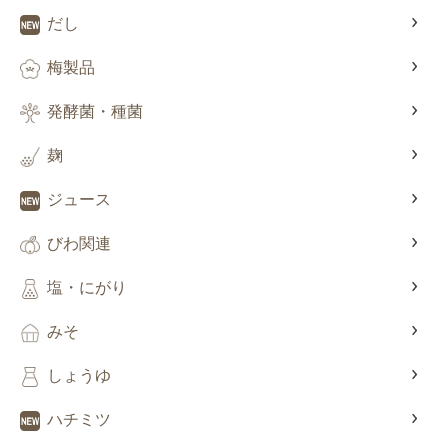
だし
梅製品
発酵菌・種菌
麹
ジュース
びわ関連
塩・にがり
みそ
しょうゆ
ハチミツ