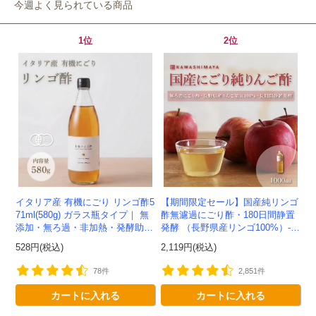
今週よく見られている商品
1位
2位
イタリア産 有機にごり リンゴ酢5
【期間限定セール】国産純リンゴ
71ml(580g) ガラス瓶タイプ｜ 無
酢無濾過にごり酢・180日間静置
添加・無ろ過・非加熱・発酵助剤
発酵 （長野県産リンゴ100%）-1
不使用のアップルサイダービネガ
000ml-かわしま屋-
528円(税込)
2,119円(税込)
ー -かわしま屋-
78件
2,851件
カートに入れる
カートに入れる