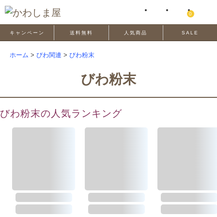
0
キャンペーン
送料無料
人気商品
SALE
ホーム
>
びわ関連
>
びわ粉末
びわ粉末
びわ粉末の人気ランキング