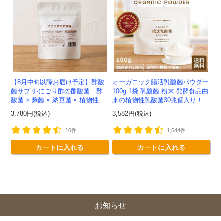
【8月中旬以降お届け予定】酢酸
オーガニック腸活乳酸菌パウダー
菌サプリ-にごり酢の酢酸菌｜酢
100g 1袋 乳酸菌 粉末 発酵食品由
酸菌 × 麹菌 × 納豆菌 × 植物性乳
来の植物性乳酸菌30兆個入り！有
酸菌20兆個を一粒に凝縮-かわし
機JAS認定 -かわしま屋- 【送料無
3,780円(税込)
3,582円(税込)
ま屋-【送料無料】*メ...
料】 *メ...
10件
1,644件
会員登録ありがとうございます！
カートに入れる
カートに入れる
＼ ご登録の感謝を込めて ／
新規会員様限定
特典クーポン
新規会員様限定
300
今すぐ使える
円OFFクーポン
を
300
お知らせ
ご用意しました🎁
円OFF