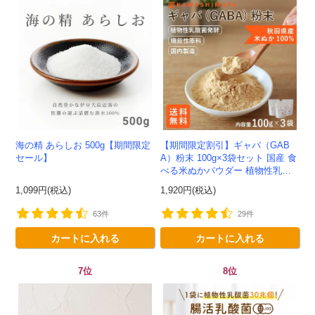
海の精 あらしお 500g【期間限定
【期間限定割引】ギャバ（GAB
セール】
A）粉末 100g×3袋セット 国産 食
べる米ぬかパウダー 植物性乳酸
菌発酵 -かわしま屋- 【送料無
1,099円(税込)
1,920円(税込)
料】*メール便での発送...
63件
29件
カートに入れる
カートに入れる
7位
8位