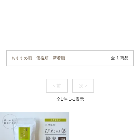
おすすめ順
価格順
新着順
全
1
商品
< 前
次 >
全
1
件
1
-
1
表示