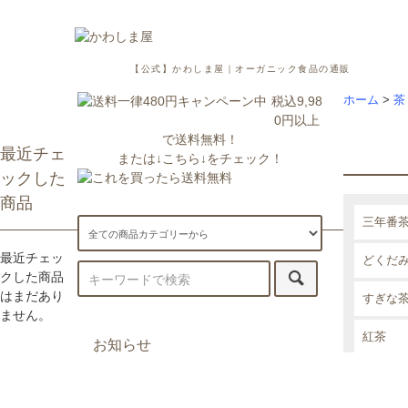
【公式】かわしま屋｜オーガニック食品の通販
税込9,98
ホーム
>
茶
0円以上
で送料無料！
最近チェ
または↓こちら↓をチェック！
ックした
商品
三年番
最近チェッ
どくだ
クした商品
はまだあり
すぎな
ません。
紅茶
お知らせ
ごぼう
7/29更新：一部地域への配送が遅
延・休止しております。