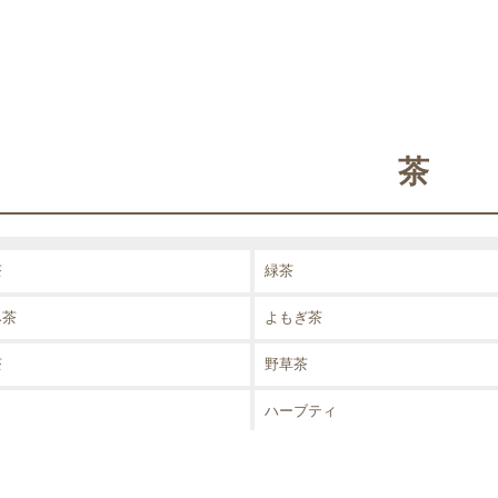
茶
茶
緑茶
み茶
よもぎ茶
茶
野草茶
ハーブティ
茶
コンブチャ