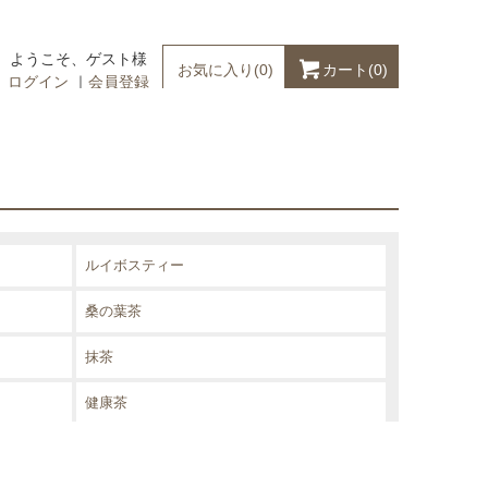
ようこそ、ゲスト様
カート(
0
)
お気に入り(
0
)
ログイン
｜
会員登録
ルイボスティー
桑の葉茶
抹茶
健康茶
その他の茶