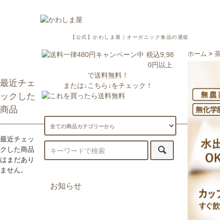
【公式】かわしま屋｜オーガニック食品の通販
税込9,98
ホーム
>
0円以上
で送料無料！
最近チェ
または↓こちら↓をチェック！
ックした
商品
最近チェッ
クした商品
はまだあり
ません。
お知らせ
7/29更新：一部地域への配送が遅
延・休止しております。