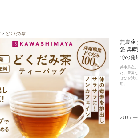
茶
>
どくだみ茶
無農薬 
袋 兵
での発
兵庫県産
た。豊富な
ぜひお試し
用。
バリエー
1.8g×