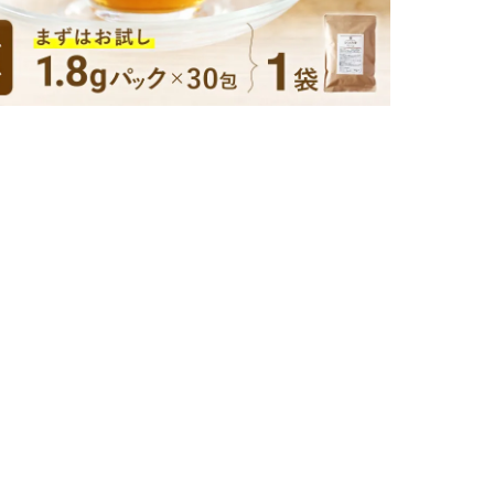
1,771円
購入数
土