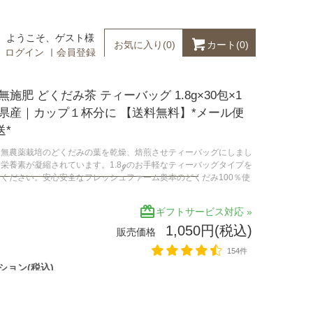
ようこそ、ゲスト様
カート(
0
)
お気に入り(
0
)
ログイン
｜
会員登録
無施肥 どくだみ茶 ティーバッグ 1.8g×30包×1
庫県産｜カップ１杯分に 【送料無料】*メール便
送*
、無農薬栽培のどくだみの葉を乾燥、焙煎させティーバッグにしまし
栄養素が凝縮されています。1.8ℊのお手軽なティーバッグタイプを
ください。安心安全なフレッシュファーム奥本のどくだみ100％使
redeem
ギフトサービス対応 »
1,050円(税込)
販売価格
154件
ション(税込)
30包 2袋
1.8g×30包 50袋