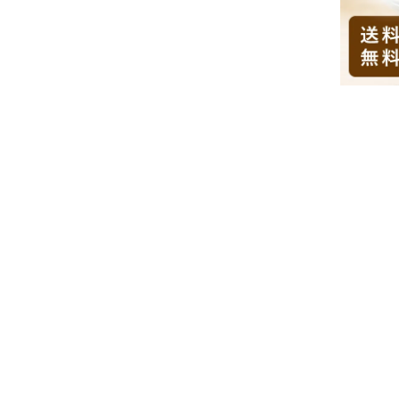
特集
人気ランキング
新商品
開催中のキャンペーン
全ての商品
送料無料の商品
有機・オーガニック
SALE
お徳用・業務用
お客様の声
よくあるご質問
かわしま屋とは
かわしま屋の読み物
「Food for Well-being」