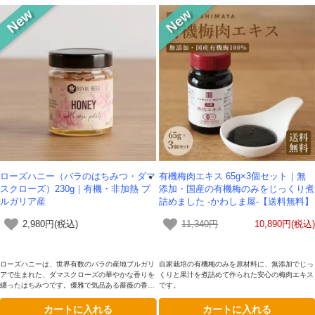
ローズハニー（バラのはちみつ・ダマ
有機梅肉エキス 65g×3個セット｜無
スクローズ）230g｜有機・非加熱 ブ
添加・国産の有機梅のみをじっくり煮
ルガリア産
詰めました -かわしま屋-【送料無料】
2,980円(税込)
11,340円
10,890円(税込)
ローズハニーは、世界有数のバラの産地ブルガリ
自家栽培の有機梅のみを原材料に、無添加でじっ
アで生まれた、ダマスクローズの華やかな香りを
くりと果汁を煮詰めて作られた安心の梅肉エキス
纏ったはちみつです。優雅で気品ある薔薇の香り
です。
と、まろやかな甘さが上品に調和。紅茶やデザー
カートに入れる
カートに入れる
トはもちろん、特別な日の贈り物にもふさわし