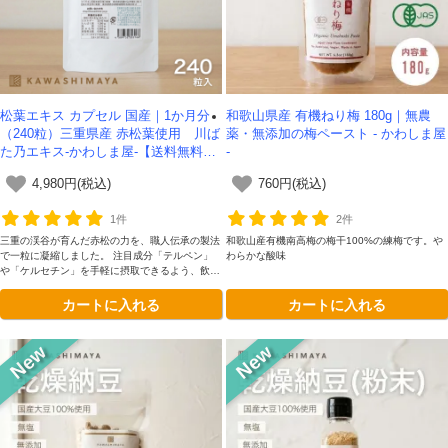
松葉エキス カプセル 国産｜1か月分
和歌山県産 有機ねり梅 180g｜無農
（240粒）三重県産 赤松葉使用 川ば
薬・無添加の梅ペースト - かわしま屋
た乃エキス-かわしま屋-【送料無料】*
-
メール便での発送*
4,980円(税込)
760円(税込)
1件
2件
三重の渓谷が育んだ赤松の力を、職人伝承の製法
和歌山産有機南高梅の梅干100%の練梅です。や
で一粒に凝縮しました。 注目成分「テルペン」
わらかな酸味
や「ケルセチン」を手軽に摂取できるよう、飲み
やすさにこだわったソフトカプセルを採用。1袋
カートに入れる
カートに入れる
240粒入り（約1ヶ月分）で、毎日のセルフケア
に最適です。