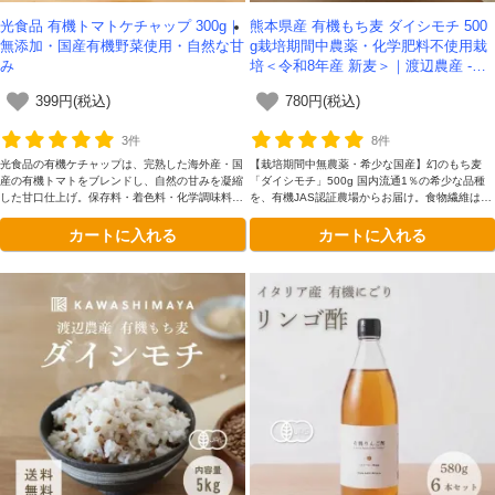
光食品 有機トマトケチャップ 300g｜
熊本県産 有機もち麦 ダイシモチ 500
無添加・国産有機野菜使用・自然な甘
g栽培期間中農薬・化学肥料不使用栽
み
培＜令和8年産 新麦＞｜渡辺農産 -か
わしま屋-
399円(税込)
780円(税込)
3件
8件
光食品の有機ケチャップは、完熟した海外産・国
【栽培期間中無農薬・希少な国産】幻のもち麦
産の有機トマトをブレンドし、自然の甘みを凝縮
「ダイシモチ」500g 国内流通1％の希少な品種
した甘口仕上げ。保存料・着色料・化学調味料不
を、有機JAS認証農場からお届け。食物繊維は白
使用で、お子様から大人まで安心してお召し上が
米の約30倍、玄米の約5倍と豊富で、注目の「大
カートに入れる
カートに入れる
りいただけます。
麦β-グルカン」も摂取できます。皮付きのためポ
リフェノールも含有。もちプチ食感が咀嚼を促
し、健康的な食習慣を支えます。冷めても美味し
く、お弁当やサラダにも最適。 ★今なら無料レ
シピ集＆炊き方動画特典付き！