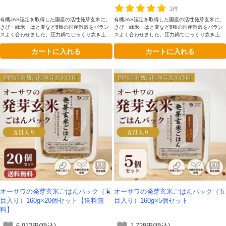
1件
有機JAS認定を取得した国産の活性発芽玄米に、
有機JAS認定を取得した国産の活性発芽玄米に、
きび・緑米・はと麦など6種の国産雑穀をバラン
きび・緑米・はと麦など6種の国産雑穀をバラン
スよく合わせました。圧力鍋でじっくり炊き上げ
スよく合わせました。圧力鍋でじっくり炊き上げ
ることで、ふっくらもちもちの食感に仕上げてい
ることで、ふっくらもちもちの食感に仕上げてい
カートに入れる
カートに入れる
ます。電子レンジで温めるだけで、手軽に栄養バ
ます。電子レンジで温めるだけで、手軽に栄養バ
ランスのよい玄米生活を続けられます。
ランスのよい玄米生活を続けられます。
オーサワの発芽玄米ごはんパック（五
オーサワの発芽玄米ごはんパック（五
目入り）160g×20個セット【送料無
目入り）160g×5個セット
料】