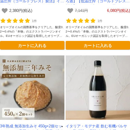
温圧搾（コールドプレス）製法】イタ
ろ過】【低温圧搾（コールドプレス）
リア産-かわしま屋-
製法】イタリア産-かわしま屋-
2,380円(税込)
7,141円
6,080円(税込)
1件
1件
オリーブオイルの国際基準をクリアした、酸度0.
オリーブオイルの国際基準をクリアした、酸度0.
2〜0.4%の「本物」のエクストラバージンオイ
2〜0.4%の「本物」のエクストラバージンオイ
ル。EUオーガニック認証を取得したオリーブを
ル。EUオーガニック認証を取得したオリーブを
原料とし、有機JAS認証を取得しています。有機
原料とし、有機JAS認証を取得しています。有機
カートに入れる
カートに入れる
農法で育てたオリーブを手摘みで収穫し、24時
農法で育てたオリーブを手摘みで収穫し、24時
間以内に低温圧搾製法で搾油。無ろ過（ノンフィ
間以内に低温圧搾製法で搾油。 無ろ過（ノンフ
ルター）なのでオリーブに含まれているポリフェ
ィルター）なのでオリーブに含まれているポリフ
ノールなどの栄養を丸ごと摂取できます。
ェノールなどの栄養を丸ごと摂取できます。
3年熟成 無添加生みそ 450g×2個セッ
イタリア・モデナ産 飲む有機バルサ