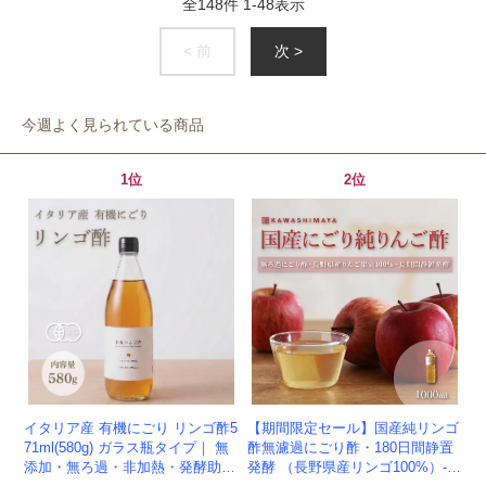
全
148
件
1
-
48
表示
< 前
次 >
今週よく見られている商品
1位
2位
イタリア産 有機にごり リンゴ酢5
【期間限定セール】国産純リンゴ
71ml(580g) ガラス瓶タイプ｜ 無
酢無濾過にごり酢・180日間静置
添加・無ろ過・非加熱・発酵助剤
発酵 （長野県産リンゴ100%）-1