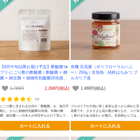
【8月中旬以降お届け予定】酢酸菌サ
有機 百花蜜（ポリフローラルハニ
プリ-にごり酢の酢酸菌｜酢酸菌 × 麹
ー）250g｜非加熱・純粋はちみつ ブ
菌 × 納豆菌 × 植物性乳酸菌20兆個を
ルガリア産
一粒に凝縮-かわしま屋-モニター追加
3,780円
2,268円(税込)
1,480円(税込)
200名様限定価格【送料無料】*メール
便での発送
7件
にごり酢に含まれる注目の「酢酸菌」を、毎日手
ブルガリアの大地に咲く多彩な花々から採れた百
軽に。さらに植物性乳酸菌20兆個、米麹の麹
花蜜です。さまざまな花の蜜が織りなす、コク深
菌、納豆菌——日本人が何百年もかけて育んでき
く奥行きのある味わいが魅力。非加熱ならではの
た発酵の知恵を、ひとつにブレンドしました。慌
豊かな香りと自然な甘みをそのままに閉じ込めま
カートに入れる
カートに入れる
ただしい日も、季節の変わり目も。いつもの毎日
した。日々の食卓に華やぎを添える、滋味あふれ
に、心強い発酵習慣を。
る純粋はちみつです。