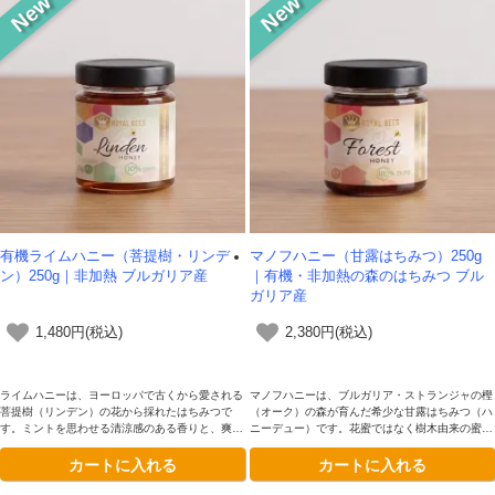
有機ライムハニー（菩提樹・リンデ
マノフハニー（甘露はちみつ）250g
ン）250g｜非加熱 ブルガリア産
｜有機・非加熱の森のはちみつ ブル
ガリア産
1,480円(税込)
2,380円(税込)
ライムハニーは、ヨーロッパで古くから愛される
マノフハニーは、ブルガリア・ストランジャの樫
菩提樹（リンデン）の花から採れたはちみつで
（オーク）の森が育んだ希少な甘露はちみつ（ハ
す。ミントを思わせる清涼感のある香りと、爽や
ニーデュー）です。花蜜ではなく樹木由来の蜜を
かで軽やかな甘さが特徴。非加熱の純粋はちみつ
集めた濃い琥珀色で、ミネラルを豊富に含むコク
カートに入れる
カートに入れる
が持つ華やかな風味は、ハーブティーや焼き菓子
深く重厚な味わい。EUの原産地呼称保護（PD
との相性も格別です。
O）に認定された本格派です。