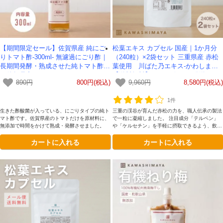
【期間限定セール】佐賀県産 純にご
松葉エキス カプセル 国産｜1か月分
りトマト酢-300ml- 無濾過にごり酢｜
（240粒）×2袋セット 三重県産 赤松
長期間発酵・熟成させた純トマト酢
葉使用 川ばた乃エキス-かわしま屋-
（佐賀県産トマト100%）-かわしま
【送料無料】*メール便での発送*
890円
800円(税込)
9,960円
8,580円(税込)
屋-
1件
生きた酢酸菌が入っている、にごりタイプの純ト
三重の渓谷が育んだ赤松の力を、職人伝承の製法
マト酢です。佐賀県産のトマトだけを原材料に、
で一粒に凝縮しました。 注目成分「テルペン」
無添加で時間をかけて熟成・発酵させました。
や「ケルセチン」を手軽に摂取できるよう、飲み
やすさにこだわったソフトカプセルを採用。1袋
カートに入れる
カートに入れる
240粒入り（約1ヶ月分）で、毎日のセルフケア
に最適です。