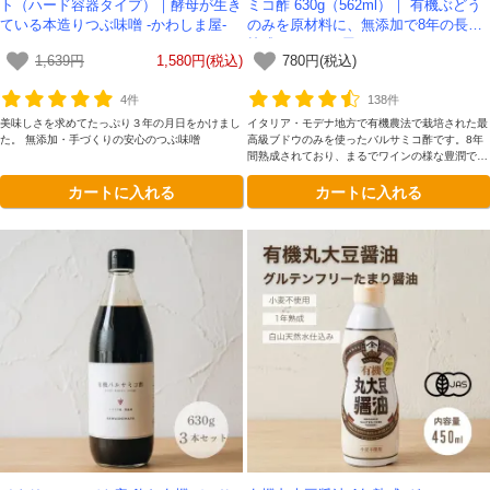
ト（ハード容器タイプ）｜酵母が生き
ミコ酢 630g（562ml）｜ 有機ぶどう
ている本造りつぶ味噌 -かわしま屋-
のみを原材料に、無添加で8年の長期
熟成 -かわしま屋-
1,639円
1,580円(税込)
780円(税込)
4件
138件
美味しさを求めてたっぷり３年の月日をかけまし
イタリア・モデナ地方で有機農法で栽培された最
た。 無添加・手づくりの安心のつぶ味噌
高級ブドウのみを使ったバルサミコ酢です。8年
間熟成されており、まるでワインの様な豊潤で濃
厚な香りが特徴。カラメル色素や香料などは一切
カートに入れる
カートに入れる
加えていない、本物のバルサミコ酢をお楽しみく
ださい。
会員登録ありがとうございます！
＼ ご登録の感謝を込めて ／
新規会員様限定
特典クーポン
新規会員様限定
300
今すぐ使える
円OFFクーポン
を
300
ご用意しました🎁
円OFF