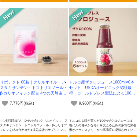
い、香り高い一品です。
リポテクト 60粒｜クリルオイル・ア
トルコ産ザクロジュース1000ml×6本
スタキサンチン・トコトリエノール・
セット｜USDAオーガニック認証取
β-カリオフィレン配合 4つの天然由来
得・コールドプレス製法による100%
成分 【送料無料】*メール便での発送
ザクロジュース【送料無料】
7,776円(税込)
9,980円(税込)
*
リン脂質型EPA・DHAを含むクリルオイルに、ア
トルコの太陽が育んだ100%ザクロジュースは、
スタキサンチン・トコトリエノール・β-カリオフ
現代人の健やかな毎日を支えるための多彩な栄養
ィレンを組み合わせた4成分設計のサプリメント
素がバランスよく、かつ高濃度に凝縮されていま
「リポテクト」。年齢とともに脂質のバランスと
す。「最近、リズムが乱れがち」、「なんとなく