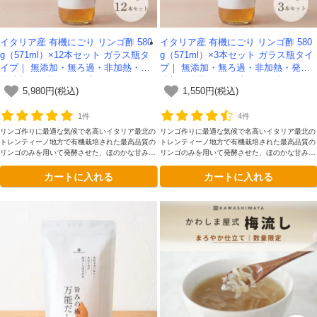
イタリア産 有機にごり リンゴ酢 580
イタリア産 有機にごり リンゴ酢 580
g（571ml）×12本セット ガラス瓶タ
g（571ml）×3本セット ガラス瓶タイ
イプ｜ 無添加・無ろ過・非加熱・発
プ｜ 無添加・無ろ過・非加熱・発酵
酵助剤不使用のアップルサイダービネ
助剤不使用のアップルサイダービネガ
5,980円(税込)
1,550円(税込)
ガー -かわしま屋-
ー -かわしま屋-
1件
4件
リンゴ作りに最適な気候で名高いイタリア最北の
リンゴ作りに最適な気候で名高いイタリア最北の
トレンティーノ地方で有機栽培された最高品質の
トレンティーノ地方で有機栽培された最高品質の
リンゴのみを用いて発酵させた、ほのかな甘みと
リンゴのみを用いて発酵させた、ほのかな甘みと
まろやかな深みが理想的です。添加物を一切加え
まろやかな深みが理想的です。添加物を一切加え
カートに入れる
カートに入れる
ていない、本物のリンゴ酢をガラス瓶容器にてお
ていない、本物のリンゴ酢をガラス瓶容器にてお
楽しみください。
楽しみください。