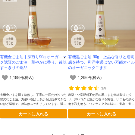
有機金ごま油｜深煎り90g オーガニッ
有機黒ごま油 90g｜上品な香りと透明
ク認証のごま油 華やかに香り、後味
感を持つ、和洋中選ばない万能オイル
すっきりの逸品
のオーガニックごま油
1,188円(税込)
1,296円(税込)
3件
有機金ごまを深く焙煎し、丁寧に一回だけ搾った
農薬・化学肥料不使用の黒ごまを伝統製法で搾
贅沢なごま油。力強い香ばしさからは想像できな
り、深いコクと豊かな香りを実現。いつもの炒め
いほど繊細で、後味はスッキリしています。濃い
物や和え物も、ワンランク上の味に。安心・安全
ごま油特有のしつこさやえぐみが一切なく、素材
にこだわった、美味しい黒ごま油です。
カートに入れる
カートに入れる
の味を引き立てます。炒め物やタレ、仕上げの
「追いごま油」にも最適です。