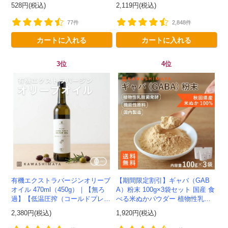
不使用のアップルサイダービネガ
000ml-かわしま屋-
528円(税込)
2,119円(税込)
ー -かわしま屋-
77件
2,848件
カートに入れる
カートに入れる
3位
4位
有機エクストラバージンオリーブ
【期間限定割引】ギャバ（GAB
オイル 470ml（450g）｜【無ろ
A）粉末 100g×3袋セット 国産 食
過】【低温圧搾（コールドプレ
べる米ぬかパウダー 植物性乳酸
ス）製法】イタリア産-かわしま
菌発酵 -かわしま屋- 【送料無
2,380円(税込)
1,920円(税込)
屋-
料】*メール便での発送...