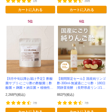
1件
29件
カートに入れる
カートに入れる
5位
6位
【8月中旬以降お届け予定】酢酸
【期間限定セール】国産純リンゴ
菌サプリ-にごり酢の酢酸菌｜酢
酢-300ml-無濾過にごり酢・180日
酸菌 × 麹菌 × 納豆菌 × 植物性乳
間静置発酵 （長野県産リンゴ10
酸菌20兆個を一粒に凝縮-かわし
0%）-かわしま屋-
2,268円(税込)
882円(税込)
ま屋-モニター追加20...
7件
7件
カートに入れる
カートに入れる