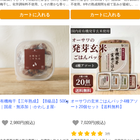
梅干し。化学調味料不使用。しその豊かな香りと
不使用。8年の熟成期間を経て旨みが凝縮し、ま
すっきりした酸味が特徴で、白米はもちろんお茶
ろやかで深い味わいに仕上がりました。つぶれ・
カートに入れる
カートに入れる
漬けや麺類のトッピングにもぴったりです。
破れのないA級品です。
有機梅干【三年熟成】【B級品】500g
オーサワの玄米ごはんパック4種アソ
｜国産・無添加｜-かわしま屋-
ート20個セット【送料無料】
2,980円(税込)
7,020円(税込)
3件