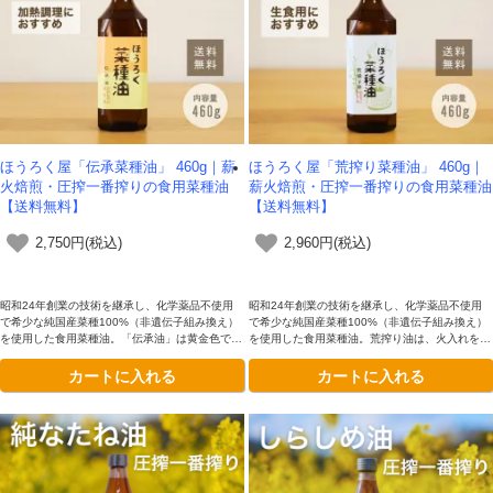
ほうろく屋「伝承菜種油」 460g｜薪
ほうろく屋「荒搾り菜種油」 460g｜
火焙煎・圧搾一番搾りの食用菜種油
薪火焙煎・圧搾一番搾りの食用菜種油
【送料無料】
【送料無料】
2,750円(税込)
2,960円(税込)
昭和24年創業の技術を継承し、化学薬品不使用
昭和24年創業の技術を継承し、化学薬品不使用
で希少な純国産菜種100%（非遺伝子組み換え）
で希少な純国産菜種100%（非遺伝子組み換え）
を使用した食用菜種油。「伝承油」は黄金色で酸
を使用した食用菜種油。荒搾り油は、火入れをせ
化に強く、揚げ物などに繰り返し使えることから
ず搾ったままの「生」のような状態であり、ピー
カートに入れる
カートに入れる
「使い切れる油」として支持されています。
ナッツのような甘みと柔らかい菜種の香りが特徴
です。サラダやドレッシングなど、非加熱でその
ままかけててお召し上がりいただけるクリアでピ
ュアな純度100%の油です。