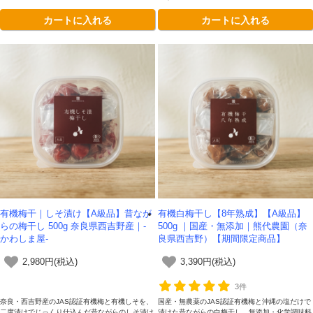
わりの味はそのままに、お手頃価格でお届けしま
カートに入れる
カートに入れる
す。白米やお茶漬け、麺類に合わせて、「安心・
安全・おいしい」自然の恵みをお楽しみくださ
い。
有機梅干｜しそ漬け【A級品】昔なが
有機白梅干し【8年熟成】【A級品】
らの梅干し 500g 奈良県西吉野産｜-
500g ｜国産・無添加｜熊代農園（奈
かわしま屋-
良県西吉野）【期間限定商品】
2,980円(税込)
3,390円(税込)
3件
奈良・西吉野産のJAS認証有機梅と有機しそを、
国産・無農薬のJAS認証有機梅と沖縄の塩だけで
二度漬けでじっくり仕込んだ昔ながらのしそ漬け
漬けた昔ながらの白梅干し。無添加・化学調味料