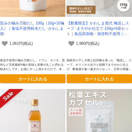
旨みの極み万能だし 100g（10g×10包
【数量限定】かわしま屋式 梅流しス
入）｜食塩不使用粉末だし -かわしま
ープ -まろやか仕立て-150g×6袋セッ
屋-
ト｜食品添加物・保存料不使用｜-か
わしま屋-
1,061円(税込)
1,980円(税込)
食塩不使用の極み万能だし。イワシ、カツオ、昆
国産切り干し大根と紀州梅を使った「梅流し」ス
布など天然素材5種の旨味と栄養が丸ごと摂れる
ープ。オリジナル出汁と味噌でまろやかに仕上
粉末だしです。お湯にサッと溶かすだけで、本格
げ、断食後や食べ過ぎのリセット、日常の胃腸ケ
出汁や栄養満点スープとして、健康をサポートし
アにも便利。手軽に温めて飲むだけで、お腹をや
カートに入れる
カートに入れる
ます。
さしく整えスッキリをサポートします。