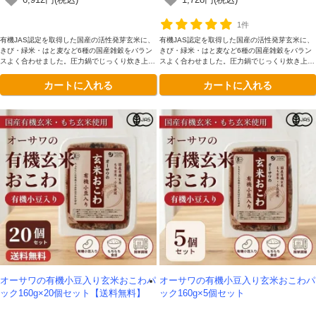
6,912円(税込)
1,728円(税込)
1件
有機JAS認定を取得した国産の活性発芽玄米に、
有機JAS認定を取得した国産の活性発芽玄米に、
きび・緑米・はと麦など6種の国産雑穀をバラン
きび・緑米・はと麦など6種の国産雑穀をバラン
スよく合わせました。圧力鍋でじっくり炊き上げ
スよく合わせました。圧力鍋でじっくり炊き上げ
ることで、ふっくらもちもちの食感に仕上げてい
ることで、ふっくらもちもちの食感に仕上げてい
カートに入れる
カートに入れる
ます。電子レンジで温めるだけで、手軽に栄養バ
ます。電子レンジで温めるだけで、手軽に栄養バ
ランスのよい玄米生活を続けられます。
ランスのよい玄米生活を続けられます。
オーサワの有機小豆入り玄米おこわパ
オーサワの有機小豆入り玄米おこわパ
ック160g×20個セット【送料無料】
ック160g×5個セット