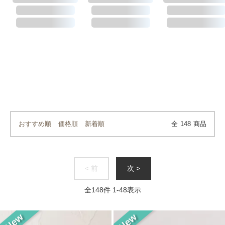
おすすめ順
価格順
新着順
全
148
商品
< 前
次 >
全
148
件
1
-
48
表示