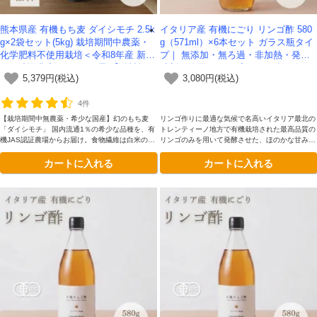
熊本県産 有機もち麦 ダイシモチ 2.5k
イタリア産 有機にごり リンゴ酢 580
g×2袋セット(5kg) 栽培期間中農薬・
g（571ml）×6本セット ガラス瓶タイ
化学肥料不使用栽培＜令和8年産 新麦
プ｜ 無添加・無ろ過・非加熱・発酵
＞｜渡辺農産 -かわしま屋-【送料無
助剤不使用のアップルサイダービネガ
5,379円(税込)
3,080円(税込)
料】
ー -かわしま屋-
4件
【栽培期間中無農薬・希少な国産】幻のもち麦
リンゴ作りに最適な気候で名高いイタリア最北の
「ダイシモチ」 国内流通1％の希少な品種を、有
トレンティーノ地方で有機栽培された最高品質の
機JAS認証農場からお届け。食物繊維は白米の約
リンゴのみを用いて発酵させた、ほのかな甘みと
30倍、玄米の約5倍と豊富で、注目の「大麦β-グ
まろやかな深みが理想的です。添加物を一切加え
カートに入れる
カートに入れる
ルカン」も摂取できます。皮付きのためポリフェ
ていない、本物のリンゴ酢をガラス瓶容器にてお
ノールも含有。もちプチ食感が咀嚼を促し、健康
楽しみください。
的な食習慣を支えます。冷めても美味しく、お弁
当やサラダにも最適。 ★今なら無料レシピ集＆
炊き方動画特典付き！