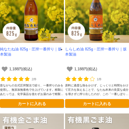
純なたね油 825g・圧搾一番搾り｜坂
しらしめ油 825g・圧搾一番搾り｜坂
本製油
本製油
1,188円(税込)
1,188円(税込)
2件
1件
昔ながらの古式圧搾製法で絞り、一番搾りのみを
原料に過度な熱をかけず、じっくりと時間をかけ
使用し、無添加無着色で仕上げています。精製に
て圧力を加えることで、なたね本来の良質な成分
あたっては、化学薬品を使わずお湯のみで精製し
を壊さずに搾り出したのが、この「一番しぼり」
ているため、純粋で安心・安全な油です。
です。熟練の職人が一滴一滴、丁寧に仕上げた
カートに入れる
カートに入れる
「食の芸術品」とも呼べる逸品です。