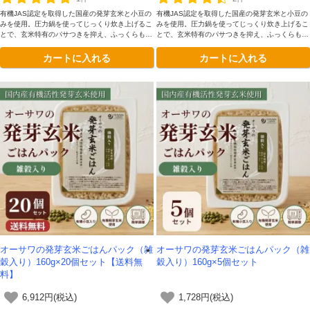
有機JAS認定を取得した国産の発芽玄米と小豆の
有機JAS認定を取得した国産の発芽玄米と小豆の
みを使用。圧力鍋を使ってじっくり炊き上げるこ
みを使用。圧力鍋を使ってじっくり炊き上げるこ
とで、玄米特有のパサつきを抑え、ふっくらもち
とで、玄米特有のパサつきを抑え、ふっくらもち
もちの食感に仕上げています。電子レンジで温め
もちの食感に仕上げています。電子レンジで温め
カートに入れる
カートに入れる
るだけで玄米生活を続けられます。
るだけで玄米生活を続けられます。
オーサワの発芽玄米ごはんパック（雑
オーサワの発芽玄米ごはんパック（雑
穀入り）160g×20個セット【送料無
穀入り）160g×5個セット
料】
6,912円(税込)
1,728円(税込)