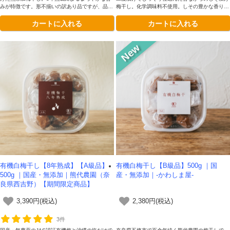
みが特徴です。形不揃いの訳あり品ですが、品質
梅干し。化学調味料不使用。しその豊かな香りと
は一級品と同じ。500gと大容量なので、毎日の
すっきりした酸味が特徴で、白米はもちろんお茶
カートに入れる
カートに入れる
白米や麺類、お料理の隠し味などに気兼ねなくた
漬けや麺類のトッピングにもぴったりです。
っぷりお楽しみください。
有機白梅干し【8年熟成】【A級品】
有機白梅干し【B級品】500g ｜国
500g ｜国産・無添加｜熊代農園（奈
産・無添加｜-かわしま屋-
良県西吉野）【期間限定商品】
3,390円(税込)
2,380円(税込)
3件