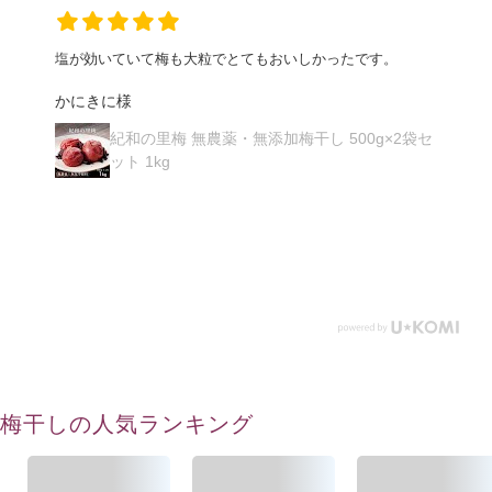
安心して食べれました。ご飯がよくすすみます！また購入
します！
ひかなぎ様
セ
り
群馬県産 四年熟成有機梅干し 120g｜有機梅と
天然塩「ヒマラヤ紅塩」を使用した栽培期間中
農薬不使用こだわりの梅干し -かわしま屋-
梅干しの人気ランキング