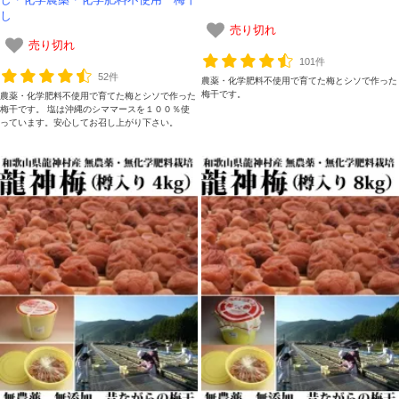
し・化学農薬・化学肥料不使用 梅干
し
売り切れ
売り切れ
101件
52件
農薬・化学肥料不使用で育てた梅とシソで作った
梅干です。
農薬・化学肥料不使用で育てた梅とシソで作った
梅干です。 塩は沖縄のシママースを１００％使
っています。安心してお召し上がり下さい。