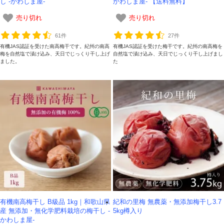
し -かわしま屋-
かわしま屋- 【送料無料】
売り切れ
売り切れ
61件
27件
有機JAS認証を受けた南高梅干です。紀州の南高
有機JAS認証を受けた梅干です。紀州の南高梅を
梅を自然塩で漬け込み、天日でじっくり干し上げ
自然塩で漬け込み、天日でじっくり干し上げまし
ました。
た
有機南高梅干し B級品 1kg｜和歌山県
紀和の里梅 無農薬・無添加梅干し3.7
産 無添加・無化学肥料栽培の梅干し -
5kg樽入り
かわしま屋-