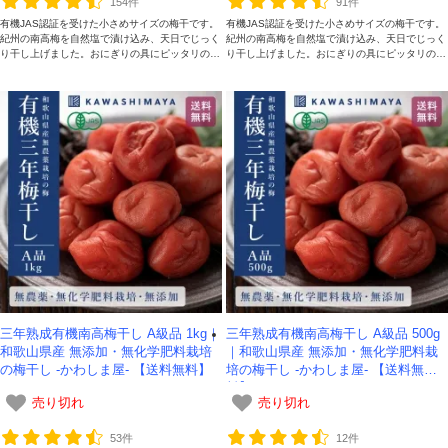
154件
91件
有機JAS認証を受けた小さめサイズの梅干です。
有機JAS認証を受けた小さめサイズの梅干です。
紀州の南高梅を自然塩で漬け込み、天日でじっく
紀州の南高梅を自然塩で漬け込み、天日でじっく
り干し上げました。おにぎりの具にピッタリの梅
り干し上げました。おにぎりの具にピッタリの梅
対象者：かわしま屋で初めてお買い物をされる方
干し。1kg
干し。500g
利用条件：3,000円以上のお買い物でご利用いただけます
ご利用回数：お一人様1回限り
※他のクーポンとの併用はできません
クーポンのご利用方法はこちら >>
三年熟成有機南高梅干し A級品 1kg｜
三年熟成有機南高梅干し A級品 500g
和歌山県産 無添加・無化学肥料栽培
｜和歌山県産 無添加・無化学肥料栽
の梅干し -かわしま屋- 【送料無料】
培の梅干し -かわしま屋- 【送料無
料】
売り切れ
売り切れ
53件
12件