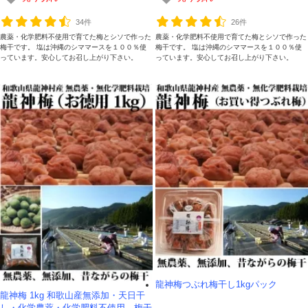
34件
26件
農薬・化学肥料不使用で育てた梅とシソで作った
農薬・化学肥料不使用で育てた梅とシソで作った
梅干です。 塩は沖縄のシママースを１００％使
梅干です。 塩は沖縄のシママースを１００％使
っています。安心してお召し上がり下さい。
っています。安心してお召し上がり下さい。
龍神梅つぶれ梅干し1kgパック
龍神梅 1kg 和歌山産無添加・天日干