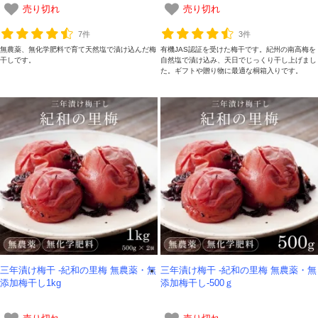
売り切れ
売り切れ
7件
3件
無農薬、無化学肥料で育て天然塩で漬け込んだ梅
有機JAS認証を受けた梅干です。紀州の南高梅を
干しです。
自然塩で漬け込み、天日でじっくり干し上げまし
た。ギフトや贈り物に最適な桐箱入りです。
三年漬け梅干 -紀和の里梅 無農薬・無
三年漬け梅干 -紀和の里梅 無農薬・無
添加梅干し1kg
添加梅干し-500ｇ