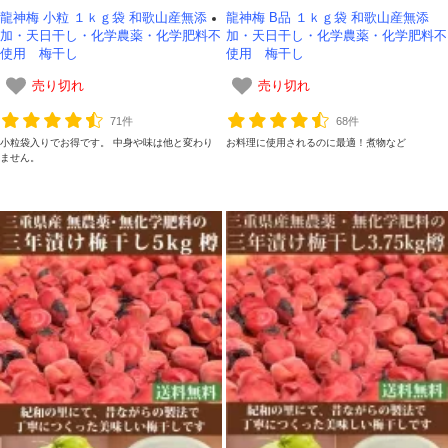
龍神梅 小粒 １ｋｇ袋 和歌山産無添
龍神梅 B品 １ｋｇ袋 和歌山産無添
加・天日干し・化学農薬・化学肥料不
加・天日干し・化学農薬・化学肥料不
使用 梅干し
使用 梅干し
売り切れ
売り切れ
71件
68件
小粒袋入りでお得です。 中身や味は他と変わり
お料理に使用されるのに最適！煮物など
ません。