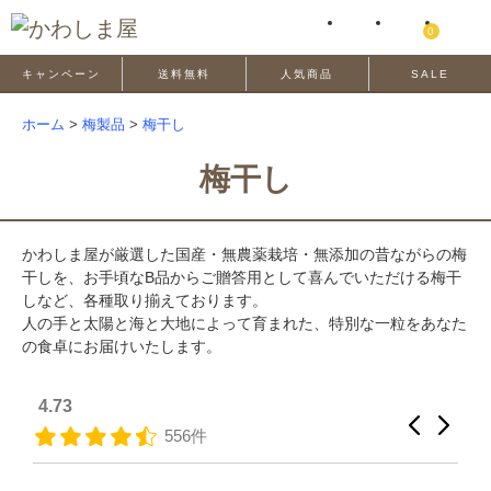
0
キャンペーン
送料無料
人気商品
SALE
ホーム
>
梅製品
>
梅干し
梅干し
かわしま屋が厳選した国産・無農薬栽培・無添加の昔ながらの梅
干しを、お手頃なB品からご贈答用として喜んでいただける梅干
しなど、各種取り揃えております。
人の手と太陽と海と大地によって育まれた、特別な一粒をあなた
の食卓にお届けいたします。
4.73
556件