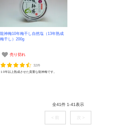
龍神梅10年梅干し自然塩（13年熟成
梅干し）200g
売り切れ
32件
１0年以上熟成させた貴重な龍神梅です。
全
41
件
1
-
41
表示
< 前
次 >