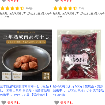
売り切れ
売り切れ
107件
63件
無農薬、無化学肥料で育て天然塩で漬け込んだ梅
無農薬、無化学肥料で育て天然塩で漬け込んだ梅
干しです。
干しです。
三年熟成特別栽培南高梅干し B級品 1
紀和の梅つぶれ 500g｜無農薬・無添
kg｜和歌山県産 無添加・減農薬栽培
加梅干し「紀和の里梅」のお徳用B品
の梅干し -かわしま屋-【送料無料】
つぶれ梅
売り切れ
売り切れ