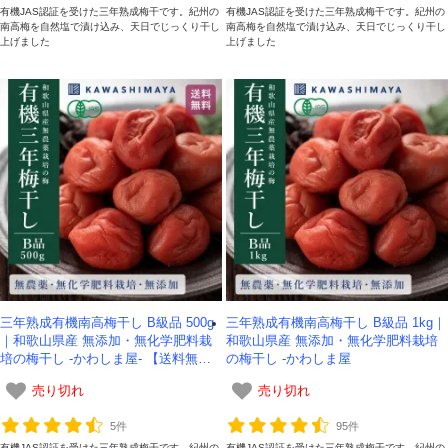
有機JAS認証を受けた三年熟成梅干です。紀州の
有機JAS認証を受けた三年熟成梅干です。紀州の
南高梅を自然塩で漬け込み、天日でじっくり干し
南高梅を自然塩で漬け込み、天日でじっくり干し
上げました
上げました
三年熟成有機南高梅干し B級品 500g
三年熟成有機南高梅干し B級品 1kg｜
｜和歌山県産 無添加・無化学肥料栽
和歌山県産 無添加・無化学肥料栽培
培の梅干し -かわしま屋- 【送料無
の梅干し -かわしま屋
料】
売り切れ
売り切れ
5件
95件
有機JAS認証を受けた三年熟成梅干です。紀州の
有機JAS認証を受けた三年熟成梅干です。紀州の