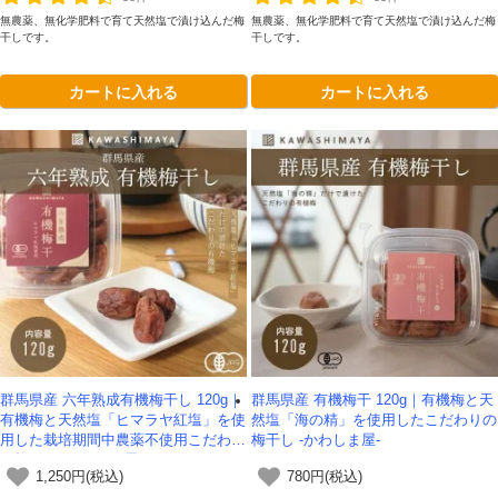
無農薬、無化学肥料で育て天然塩で漬け込んだ梅
無農薬、無化学肥料で育て天然塩で漬け込んだ梅
干しです。
干しです。
カートに入れる
カートに入れる
群馬県産 六年熟成有機梅干し 120g｜
群馬県産 有機梅干 120g｜有機梅と天
有機梅と天然塩「ヒマラヤ紅塩」を使
然塩「海の精」を使用したこだわりの
用した栽培期間中農薬不使用こだわり
梅干し -かわしま屋-
の梅干し -かわしま屋-
1,250円(税込)
780円(税込)