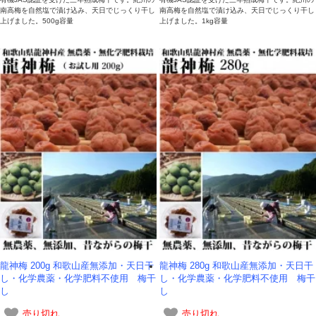
南高梅を自然塩で漬け込み、天日でじっくり干し
南高梅を自然塩で漬け込み、天日でじっくり干し
上げました。500g容量
上げました。1kg容量
龍神梅 200g 和歌山産無添加・天日干
龍神梅 280g 和歌山産無添加・天日干
し・化学農薬・化学肥料不使用 梅干
し・化学農薬・化学肥料不使用 梅干
し
し
売り切れ
売り切れ