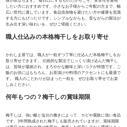
味が際立ちます。 毎日口にするものだからこそ、安全性を重視
したい方におすすめです。小さなお子様からご年配の方まで、幅
広い世代に適しています。食品添加物を避けたい方や健康を意識
する方にもぴったりです。シンプルながらも、昔ながらの製法が
生み出す深い味わいを、ぜひご堪能ください。
職人仕込みの本格梅干しをお取り寄せ
かわしま屋では、職人が一粒ずつ丁寧に仕込んだ本格梅干しをお
取り寄せできます。 伝統的な製法でじっくり漬け込んだ梅干し
は、旨味が凝縮され、まろやかな酸味と深いコクが特徴です。ご
飯のお供にはもちろん、お茶漬けや料理のアクセントにも最適で
す。 職人のこだわりが詰まった一粒を、ぜひお取り寄せでお楽
しみください。
何年もつの？梅干しの賞味期限
梅干しは、強い酸と塩分の働きによって、カビや腐敗に強い食品
です。3年間熟成された梅干しも販売されていますが、賞味期限
は商品それぞれの持つ性質や、梅干しを保存しておく環境によっ