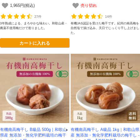
1,965円(税込)
売り切れ
27件
14件
3年熟成による、まろやかな味わい。和歌山産・
有機JAS認証を受けた梅干です。紀州の南高梅を
農薬不使用梅だけで造りました。
自然塩で漬け込み、天日でじっくり干し上げまし
た。
カートに入れる
有機南高梅干し B級品 500g｜和歌山
有機南高梅干し A級品 1kg｜和歌山県
県産 無添加・無化学肥料栽培の梅干
産 無添加・無化学肥料栽培の梅干し -