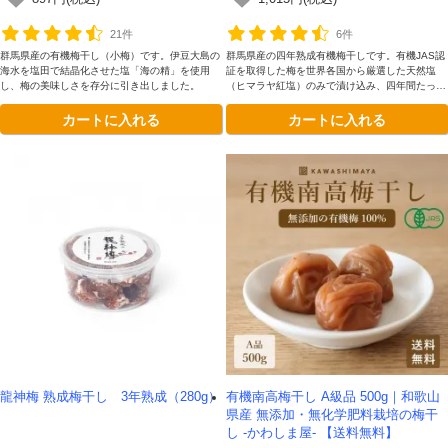
21件
6件
群馬県産の有機梅干し（小梅）です。伊豆大島の
群馬県産の四年熟成有機梅干しです。有機JAS認
海水を塩田で結晶化させた塩「海の精」を使用
証を取得した梅を世界各国から厳選した天然塩
し、梅の美味しさを存分に引き出しました。
（ヒマラヤ紅塩）のみで漬け込み、四年間たっぷ
り熟成させました。
カートに入れる
カートに入れる
龍神梅 熟成梅干し 3年熟成（280g）
有機南高梅干し A級品 500g｜和歌山
県産 無添加・無化学肥料栽培の梅干
し -かわしま屋- 【送料無料】