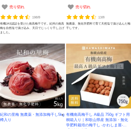
売り切れ
売り切れ
198件
13件
有機JAS認証を受けた南高梅干です。紀州の南高
無農薬、無化学肥料で育て天然塩で漬け込んだ梅
梅を自然塩で漬け込み、天日でじっくり干し上げ
干しです。
ました。
紀和の里梅 無農薬・無添加梅干し5kg
有機南高梅干し A級品 750g ギフト用
樽入り
桐箱入り｜和歌山県産 無添加・無化
学肥料栽培の梅干し -かわしま屋-
【送料無料】