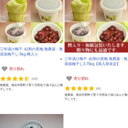
三年漬け梅干 -紀和の里梅 無農薬・無
添加梅干し-5kg 樽入り
三年漬け梅干 -紀和の里梅 無農薬・無
添加梅干し3.75kg【再入荷未定】
売り切れ
売り切れ
25件
無農薬、無化学肥料で育て天然塩で漬け込んだ梅
6件
干しです。
無農薬、無化学肥料で育て天然塩で漬け込んだ梅
干しです。