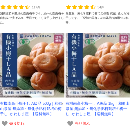
117件
34件
減農薬特別栽培の南高梅干です。紀州の南高梅を
無農薬、無化学肥料で育て天然塩で漬け込んだ梅
自然塩で漬け込み、天日でじっくり干し上げまし
干しです。「紀和の里梅」のB級品お徳用つぶれ
た。
梅。
有機南高小梅干し A級品 500g｜和歌
有機南高小梅干し A級品 1kg｜和歌山
山県産 無添加・無化学肥料栽培の梅
県産 無添加・無化学肥料栽培の梅干
干し -かわしま屋- 【送料無料】
し -かわしま屋- 【送料無料】
売り切れ
売り切れ