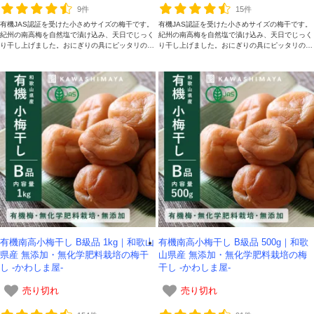
9件
15件
有機JAS認証を受けた小さめサイズの梅干です。
有機JAS認証を受けた小さめサイズの梅干です。
紀州の南高梅を自然塩で漬け込み、天日でじっく
紀州の南高梅を自然塩で漬け込み、天日でじっく
り干し上げました。おにぎりの具にピッタリの梅
り干し上げました。おにぎりの具にピッタリの梅
干し。500g
干し。1kg容量です。
会員登録ありがとうございます！
＼ ご登録の感謝を込めて ／
新規会員様限定
特典クーポン
有機南高小梅干し B級品 1kg｜和歌山
有機南高小梅干し B級品 500g｜和歌
新規会員様限定
県産 無添加・無化学肥料栽培の梅干
山県産 無添加・無化学肥料栽培の梅
し -かわしま屋-
干し -かわしま屋-
300
今すぐ使える
円OFFクーポン
を
300
売り切れ
売り切れ
ご用意しました🎁
円OFF