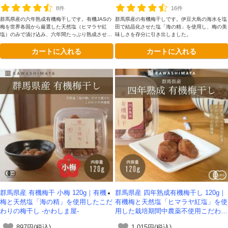
8件
16件
群馬県産の六年熟成有機梅干しです。有機JASの
群馬県産の有機梅干しです。伊豆大島の海水を塩
梅を世界各国から厳選した天然塩（ヒマラヤ紅
田で結晶化させた塩「海の精」を使用し、梅の美
塩）のみで漬け込み、六年間たっぷり熟成させま
味しさを存分に引き出しました。
した。
カートに入れる
カートに入れる
群馬県産 有機梅干 小梅 120g｜有機
群馬県産 四年熟成有機梅干し 120g｜
梅と天然塩「海の精」を使用したこだ
有機梅と天然塩「ヒマラヤ紅塩」を使
わりの梅干し -かわしま屋-
用した栽培期間中農薬不使用こだわり
の梅干し -かわしま屋-
897円(税込)
1,015円(税込)