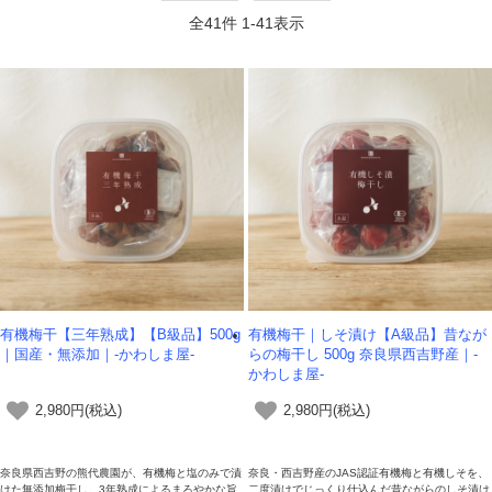
全
41
件
1
-
41
表示
有機梅干【三年熟成】【B級品】500g
有機梅干｜しそ漬け【A級品】昔なが
｜国産・無添加｜-かわしま屋-
らの梅干し 500g 奈良県西吉野産｜-
かわしま屋-
2,980円(税込)
2,980円(税込)
奈良県西吉野の熊代農園が、有機梅と塩のみで漬
奈良・西吉野産のJAS認証有機梅と有機しそを、
けた無添加梅干し。3年熟成によるまろやかな旨
二度漬けでじっくり仕込んだ昔ながらのしそ漬け