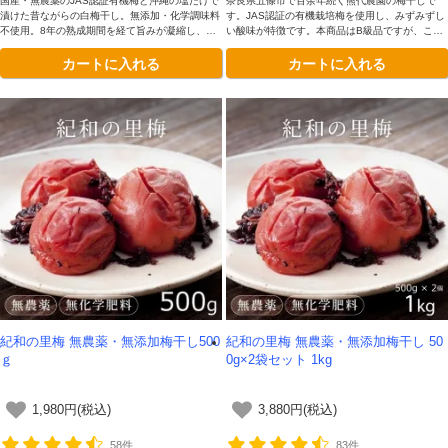
国産・無農薬のJAS認証有機梅と沖縄の塩だけで
奈良県五條市で百余年続く熊代農園の梅干しで
漬けた昔ながらの白梅干し。無添加・化学調味料
す。JAS認証の有機栽培梅を使用し、みずみずし
不使用。8年の熟成期間を経て旨みが凝縮し、ま
い酸味が特徴です。本商品はB級品ですが、こだ
ろやかで深い味わいに仕上がりました。つぶれ・
わりの味はそのままに、お手頃価格でお届けしま
カートに入れる
カートに入れる
破れのないA級品です。
す。白米やお茶漬け、麺類に合わせて、「安心・
安全・おいしい」自然の恵みをお楽しみくださ
い。
紀和の里梅 無農薬・無添加梅干し500
紀和の里梅 無農薬・無添加梅干し 50
ｇ
0g×2袋セット 1kg
1,980円(税込)
3,880円(税込)
58件
83件