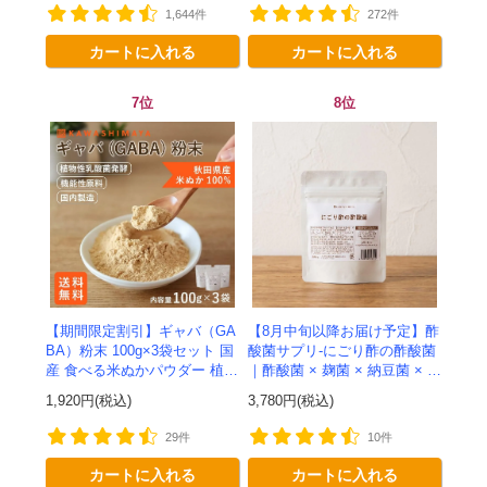
1,644件
272件
カートに入れる
カートに入れる
7位
8位
【期間限定割引】ギャバ（GA
【8月中旬以降お届け予定】酢
BA）粉末 100g×3袋セット 国
酸菌サプリ-にごり酢の酢酸菌
産 食べる米ぬかパウダー 植物
｜酢酸菌 × 麹菌 × 納豆菌 × 植
性乳酸菌発酵 -かわしま屋-
物性乳酸菌20兆個を一粒に凝
1,920円(税込)
3,780円(税込)
【送料無料】*メール便での発
縮-かわしま屋-【送料無料】*
送...
メ...
29件
10件
カートに入れる
カートに入れる