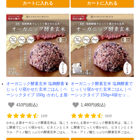
カートに入れる
カートに入れる
保管可能。グルテンフリー認証取得。
保管可能。グルテンフリー認証取得。
オーガニック酵素玄米 塩麹酵素で
オーガニック酵素玄米 塩麹酵素で
じっくり寝かせた玄米ごはん｜ベ
じっくり寝かせた玄米ごはん｜ベ
ーシックタイプ 150g -かわしま屋-
ーシックタイプ 150g×4袋セット -
かわしま屋-
410円(税込)
1,480円(税込)
19件
56件
かわしま屋オーガニック酵素玄米は、塩こう
かわしま屋オーガニック酵素玄米は、塩こう
じ酵素でじっくり寝かせた、ビタミンとミネ
じ酵素でじっくり寝かせた、ビタミンとミネ
ラル・アミノ酸たっぷりの酵素玄米ごはんで
ラル・アミノ酸たっぷりの酵素玄米ごはんで
す。独自の二段熟成製法によってさらに美味
す。独自の二段熟成製法によってさらに美味