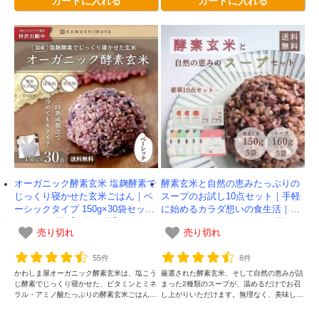
オーガニック酵素玄米 塩麹酵素で
酵素玄米と自然の恵みたっぷりの
じっくり寝かせた玄米ごはん｜ベ
スープのお試し10点セット｜手軽
ーシックタイプ 150g×30袋セット
に始めるカラダ想いの食生活｜ラ
-かわしま屋-【送料無料】
ンチにもおすすめ-かわしま屋-
売り切れ
売り切れ
【送料無料】
55件
8件
かわしま屋オーガニック酵素玄米は、塩こう
厳選された酵素玄米、そして自然の恵みが詰
じ酵素でじっくり寝かせた、ビタミンとミネ
まった2種類のスープが、温めるだけでお召
ラル・アミノ酸たっぷりの酵素玄米ごはんで
し上がりいただけます。無理なく、美味し
す。独自の二段熟成製法によってさらに美味
く、健康的な食習慣を始めてみませんか。
しくなりました。