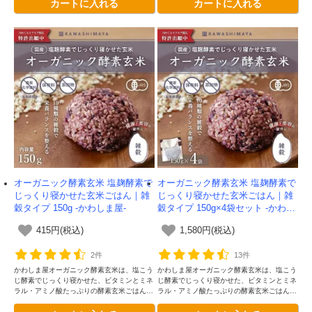
カートに入れる
カートに入れる
しくなりました。もち麦入りです
しくなりました。もち麦入りです
オーガニック酵素玄米 塩麹酵素で
オーガニック酵素玄米 塩麹酵素で
じっくり寝かせた玄米ごはん｜雑
じっくり寝かせた玄米ごはん｜雑
穀タイプ 150g -かわしま屋-
穀タイプ 150g×4袋セット -かわし
ま屋-
415円(税込)
1,580円(税込)
2件
13件
かわしま屋オーガニック酵素玄米は、塩こう
かわしま屋オーガニック酵素玄米は、塩こう
じ酵素でじっくり寝かせた、ビタミンとミネ
じ酵素でじっくり寝かせた、ビタミンとミネ
ラル・アミノ酸たっぷりの酵素玄米ごはんで
ラル・アミノ酸たっぷりの酵素玄米ごはんで
す。独自の二段熟成製法によってさらに美味
す。独自の二段熟成製法によってさらに美味
しくなりました。雑穀入りです
しくなりました。雑穀入りです