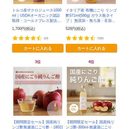
トルコ産ザクロジュース1000
イタリア産 有機にごり リンゴ
ml｜USDAオーガニック認証
酢571ml(580g) ガラス瓶タイ
取得・コールドプレス製法に
プ｜ 無添加・無ろ過・非加
よる100%ザクロジュース
熱・発酵助剤不使用のアップ
1,700円(税込)
528円(税込)
ルサイダービネガー -かわしま
屋-
6件
79件
カートに入れる
カートに入れる
3位
4位
【期間限定セール】国産純リ
【期間限定セール】国産純リ
ンゴ酢無濾過にごり酢・180日
ンゴ酢-300ml-無濾過にごり