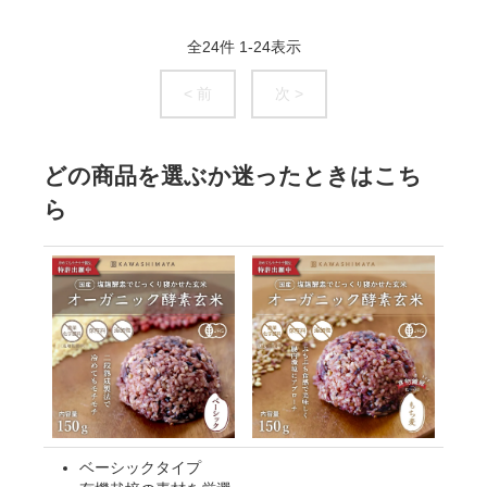
全
24
件
1
-
24
表示
< 前
次 >
どの商品を選ぶか迷ったときはこち
ら
ベーシックタイプ