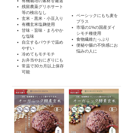
有機栽培の素材を厳選
残留農薬グリホサート
等の検出なし
ベーシックにもち麦を
玄米・黒米・小豆入り
プラス
有機玄米塩麹使用
市場の1%の国産ダイ
甘味・旨味・まろやか
シモチ種使用
な塩味
食物繊維たっぷり
自立するパウチで温め
便秘や腸の不快感にお
やすい
悩みの人に
冷めてもモチモチ
お弁当やおにぎりにも
常温で30カ月以上保存
可能
会員登録ありがとうございます！
＼ ご登録の感謝を込めて ／
新規会員様限定
特典クーポン
新規会員様限定
300
今すぐ使える
円OFFクーポン
を
300
ご用意しました🎁
円OFF