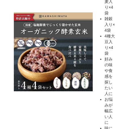
麦入
り×4
袋
雑穀
入り×
4袋
4種大
豆入
り×4
袋
好み
の味
や食
感を
探し
たい
人に
お悩
みが
幅広
い人
に
味に