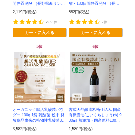
間静置発酵 （長野県産リンゴ
酢・180日間静置発酵 （長野
100%）-1000ml-かわしま屋-
県産リンゴ100%）-かわしま
2,119円(税込)
882円(税込)
屋-
2,851件
7件
カートに入れる
カートに入れる
5位
6位
オーガニック腸活乳酸菌パウ
古式天然醸造杉桶仕込み 国産
ダー 100g 1袋 乳酸菌 粉末 発
有機醤油(こいくちしょうゆ) 9
酵食品由来の植物性乳酸菌30
00ml 無添加・国産原料100%
兆個入り！有機JAS認定 -かわ
の醤油-かわしま屋-
3,582円(税込)
1,580円(税込)
しま屋- 【送料無料】 *メ...