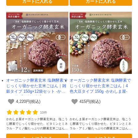
カートに入れる
カートに入れる
オーガニック酵素玄米 塩麹酵素で
オーガニック酵素玄米 塩麹酵素で
じっくり寝かせた玄米ごはん｜雑
じっくり寝かせた玄米ごはん｜4
穀タイプ 150g×12袋セット -かわ
色大豆タイプ 150g -かわしま屋-
しま屋-【送料無料】
4,220円(税込)
415円(税込)
10件
かわしま屋オーガニック酵素玄米は、塩こう
かわしま屋オーガニック酵素玄米は、塩こう
じ酵素でじっくり寝かせた、ビタミンとミネ
じ酵素でじっくり寝かせた、ビタミンとミネ
ラル・アミノ酸たっぷりの酵素玄米ごはんで
ラル・アミノ酸たっぷりの酵素玄米ごはんで
す。独自の二段熟成製法によってさらに美味
す。独自の二段熟成製法によってさらに美味
しくなりました。雑穀入りです
しくなりました。4種類の大豆入りです