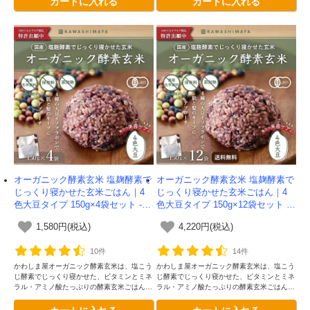
カートに入れる
カートに入れる
オーガニック酵素玄米 塩麹酵素で
オーガニック酵素玄米 塩麹酵素で
じっくり寝かせた玄米ごはん｜4
じっくり寝かせた玄米ごはん｜4
色大豆タイプ 150g×4袋セット -か
色大豆タイプ 150g×12袋セット -
わしま屋-
かわしま屋-【送料無料】
1,580円(税込)
4,220円(税込)
10件
14件
かわしま屋オーガニック酵素玄米は、塩こう
かわしま屋オーガニック酵素玄米は、塩こう
じ酵素でじっくり寝かせた、ビタミンとミネ
じ酵素でじっくり寝かせた、ビタミンとミネ
ラル・アミノ酸たっぷりの酵素玄米ごはんで
ラル・アミノ酸たっぷりの酵素玄米ごはんで
す。独自の二段熟成製法によってさらに美味
す。独自の二段熟成製法によってさらに美味
カートに入れる
カートに入れる
しくなりました。4種類の大豆入りです
しくなりました。4種類の大豆入りです