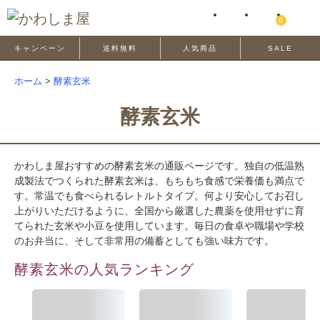
0
キャンペーン
送料無料
人気商品
SALE
ホーム
>
酵素玄米
酵素玄米
かわしま屋おすすめの酵素玄米の通販ページです。独自の低温熟
成製法でつくられた酵素玄米は、もちもち食感で栄養価も満点で
す。常温でも食べられるレトルトタイプ。何より安心してお召し
上がりいただけるように、全国から厳選した農薬を使用せずに育
てられた玄米や小豆を使用しています。毎日の食卓や職場や学校
のお弁当に、そして非常用の備蓄としても強い味方です。
酵素玄米の人気ランキング