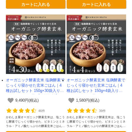
カートに入れる
カートに入れる
しくなりました。雑穀入りです
しくなりました。4種類の大豆入りです
オーガニック酵素玄米 塩麹酵素で
オーガニック酵素玄米 塩麹酵素で
じっくり寝かせた玄米ごはん｜4
じっくり寝かせた玄米ごはん｜4
種お試しセット 150g×30袋入りセ
種お試しセット 150g×4袋入りセ
ット -かわしま屋-【送料無料】
ット -かわしま屋-
9,490円(税込)
1,580円(税込)
46件
39件
かわしま屋オーガニック酵素玄米は、塩こう
かわしま屋オーガニック酵素玄米は、塩こう
じ酵素でじっくり寝かせた、ビタミンとミネ
じ酵素でじっくり寝かせた、ビタミンとミネ
ラル・アミノ酸たっぷりの酵素玄米ごはんで
ラル・アミノ酸たっぷりの酵素玄米ごはんで
す。独自の二段熟成製法によってさらに美味
す。独自の二段熟成製法によってさらに美味