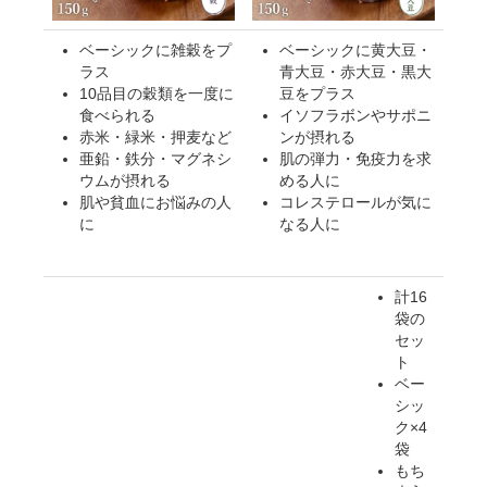
ベーシックに雑穀をプ
ベーシックに黄大豆・
対象者：かわしま屋で初めてお買い物をされる方
ラス
青大豆・赤大豆・黒大
利用条件：3,000円以上のお買い物でご利用いただけます
10品目の穀類を一度に
豆をプラス
ご利用回数：お一人様1回限り
食べられる
イソフラボンやサポニ
※他のクーポンとの併用はできません
赤米・緑米・押麦など
ンが摂れる
亜鉛・鉄分・マグネシ
肌の弾力・免疫力を求
ウムが摂れる
める人に
肌や貧血にお悩みの人
コレステロールが気に
クーポンのご利用方法はこちら >>
に
なる人に
計16
袋の
セッ
ト
ベー
シッ
ク×4
袋
もち