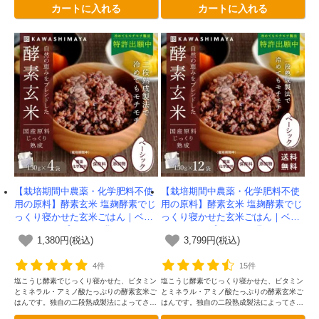
カートに入れる
カートに入れる
しくなりました。ベーシック×3袋、もち麦
保管可能。グルテンフリー認証取得。
タイプ×3袋、雑穀タイプ×3袋、4色大豆×3
袋、12袋入りです。
【栽培期間中農薬・化学肥料不使
【栽培期間中農薬・化学肥料不使
用の原料】酵素玄米 塩麹酵素でじ
用の原料】酵素玄米 塩麹酵素でじ
っくり寝かせた玄米ごはん｜ベー
っくり寝かせた玄米ごはん｜ベー
シックタイプ 150g×4袋セット -か
シックタイプ 150g×12袋セット -
1,380円(税込)
3,799円(税込)
わしま屋-
かわしま屋-【送料無料】
4件
15件
塩こうじ酵素でじっくり寝かせた、ビタミン
塩こうじ酵素でじっくり寝かせた、ビタミン
とミネラル・アミノ酸たっぷりの酵素玄米ご
とミネラル・アミノ酸たっぷりの酵素玄米ご
はんです。独自の二段熟成製法によってさら
はんです。独自の二段熟成製法によってさら
に美味しくなりました。常温で30か月以上
に美味しくなりました。常温で30か月以上