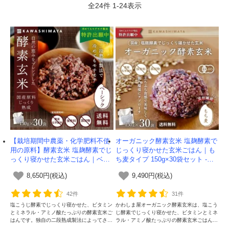
全
24
件
1
-
24
表示
【栽培期間中農薬・化学肥料不使
オーガニック酵素玄米 塩麹酵素で
用の原料】酵素玄米 塩麹酵素でじ
じっくり寝かせた玄米ごはん｜も
っくり寝かせた玄米ごはん｜ベー
ち麦タイプ 150g×30袋セット -か
シックタイプ 150g×30袋セット -
わしま屋-【送料無料】
8,650円(税込)
9,490円(税込)
かわしま屋-【送料無料】
42件
31件
塩こうじ酵素でじっくり寝かせた、ビタミン
かわしま屋オーガニック酵素玄米は、塩こう
とミネラル・アミノ酸たっぷりの酵素玄米ご
じ酵素でじっくり寝かせた、ビタミンとミネ
はんです。独自の二段熟成製法によってさら
ラル・アミノ酸たっぷりの酵素玄米ごはんで
に美味しくなりました。常温で30か月以上
す。独自の二段熟成製法によってさらに美味