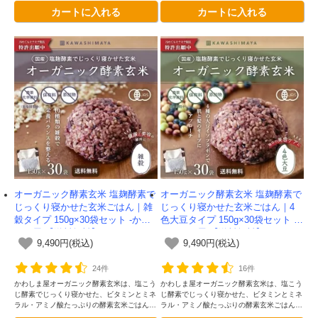
カートに入れる
カートに入れる
保管可能。グルテンフリー認証取得。
しくなりました。もち麦入りです
オーガニック酵素玄米 塩麹酵素で
オーガニック酵素玄米 塩麹酵素で
じっくり寝かせた玄米ごはん｜雑
じっくり寝かせた玄米ごはん｜4
穀タイプ 150g×30袋セット -かわ
色大豆タイプ 150g×30袋セット -
しま屋-【送料無料】
かわしま屋-【送料無料】
9,490円(税込)
9,490円(税込)
24件
16件
かわしま屋オーガニック酵素玄米は、塩こう
かわしま屋オーガニック酵素玄米は、塩こう
じ酵素でじっくり寝かせた、ビタミンとミネ
じ酵素でじっくり寝かせた、ビタミンとミネ
ラル・アミノ酸たっぷりの酵素玄米ごはんで
ラル・アミノ酸たっぷりの酵素玄米ごはんで
す。独自の二段熟成製法によってさらに美味
す。独自の二段熟成製法によってさらに美味