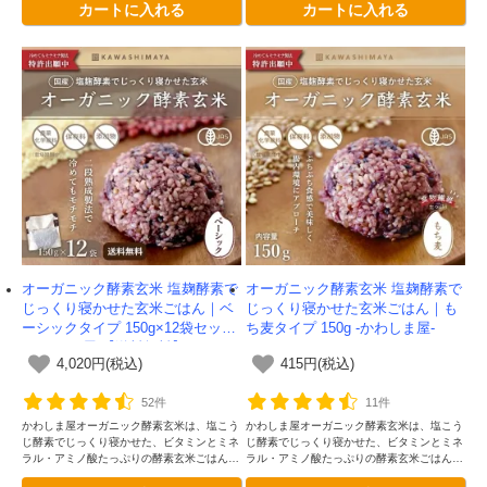
カートに入れる
カートに入れる
しくなりました。
しくなりました。
オーガニック酵素玄米 塩麹酵素で
オーガニック酵素玄米 塩麹酵素で
じっくり寝かせた玄米ごはん｜ベ
じっくり寝かせた玄米ごはん｜も
ーシックタイプ 150g×12袋セット
ち麦タイプ 150g -かわしま屋-
-かわしま屋-【送料無料】
4,020円(税込)
415円(税込)
52件
11件
かわしま屋オーガニック酵素玄米は、塩こう
かわしま屋オーガニック酵素玄米は、塩こう
じ酵素でじっくり寝かせた、ビタミンとミネ
じ酵素でじっくり寝かせた、ビタミンとミネ
ラル・アミノ酸たっぷりの酵素玄米ごはんで
ラル・アミノ酸たっぷりの酵素玄米ごはんで
す。独自の二段熟成製法によってさらに美味
す。独自の二段熟成製法によってさらに美味