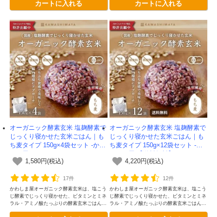
カートに入れる
カートに入れる
しくなりました。
しくなりました。もち麦入りです
オーガニック酵素玄米 塩麹酵素で
オーガニック酵素玄米 塩麹酵素で
じっくり寝かせた玄米ごはん｜も
じっくり寝かせた玄米ごはん｜も
ち麦タイプ 150g×4袋セット -かわ
ち麦タイプ 150g×12袋セット -か
しま屋-
わしま屋-【送料無料】
1,580円(税込)
4,220円(税込)
17件
12件
かわしま屋オーガニック酵素玄米は、塩こう
かわしま屋オーガニック酵素玄米は、塩こう
じ酵素でじっくり寝かせた、ビタミンとミネ
じ酵素でじっくり寝かせた、ビタミンとミネ
ラル・アミノ酸たっぷりの酵素玄米ごはんで
ラル・アミノ酸たっぷりの酵素玄米ごはんで
す。独自の二段熟成製法によってさらに美味
す。独自の二段熟成製法によってさらに美味