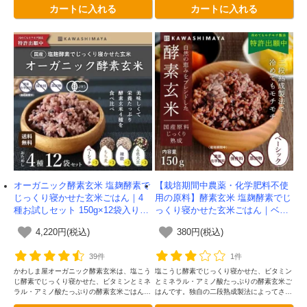
カートに入れる
カートに入れる
しくなりました。ベーシック×8袋、もち麦
しくなりました。ベーシック×1袋、もち麦
タイプ×8袋、雑穀タイプ×7袋、4色大豆×7
タイプ×1袋、雑穀タイプ×1袋、4色大豆×1
袋、30袋入りです。
袋、合計4袋入りです。
オーガニック酵素玄米 塩麹酵素で
【栽培期間中農薬・化学肥料不使
じっくり寝かせた玄米ごはん｜4
用の原料】酵素玄米 塩麹酵素でじ
種お試しセット 150g×12袋入りセ
っくり寝かせた玄米ごはん｜ベー
ット -かわしま屋-【送料無料】
シックタイプ 150g -かわしま屋-
4,220円(税込)
380円(税込)
39件
1件
かわしま屋オーガニック酵素玄米は、塩こう
塩こうじ酵素でじっくり寝かせた、ビタミン
じ酵素でじっくり寝かせた、ビタミンとミネ
とミネラル・アミノ酸たっぷりの酵素玄米ご
ラル・アミノ酸たっぷりの酵素玄米ごはんで
はんです。独自の二段熟成製法によってさら
す。独自の二段熟成製法によってさらに美味
に美味しくなりました。常温で30か月以上