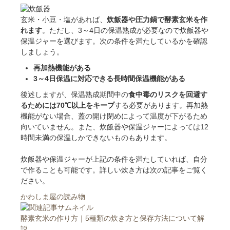
玄米・小豆・塩があれば、
炊飯器や圧力鍋で酵素玄米を作
れます
。ただし、3～4日の保温熟成が必要なので炊飯器や
保温ジャーを選びます。次の条件を満たしているかを確認
しましょう。
再加熱機能がある
3～4日保温に対応できる長時間保温機能がある
後述しますが、保温熟成期間中の
食中毒のリスクを回避す
るためには70℃以上をキープ
する必要があります。再加熱
機能がない場合、蓋の開け閉めによって温度が下がるため
向いていません。また、炊飯器や保温ジャーによっては12
時間未満の保温しかできないものもあります。
炊飯器や保温ジャーが上記の条件を満たしていれば、自分
で作ることも可能です。詳しい炊き方は次の記事をご覧く
ださい。
かわしま屋の読み物
酵素玄米の作り方｜5種類の炊き方と保存方法について解
説