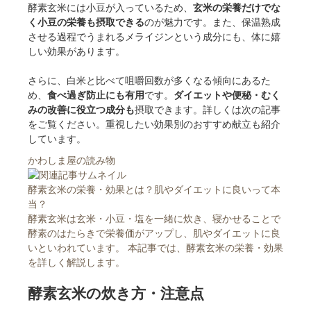
酵素玄米には小豆が入っているため、
玄米の栄養だけでな
く小豆の栄養も摂取できる
のが魅力です。また、保温熟成
させる過程でうまれるメライジンという成分にも、体に嬉
しい効果があります。
さらに、白米と比べて咀嚼回数が多くなる傾向にあるた
め、
食べ過ぎ防止にも有用
です。
ダイエットや便秘・むく
みの改善に役立つ成分も
摂取できます。詳しくは次の記事
をご覧ください。重視したい効果別のおすすめ献立も紹介
しています。
かわしま屋の読み物
酵素玄米の栄養・効果とは？肌やダイエットに良いって本
当？
酵素玄米は玄米・小豆・塩を一緒に炊き、寝かせることで
酵素のはたらきで栄養価がアップし、肌やダイエットに良
いといわれています。 本記事では、酵素玄米の栄養・効果
を詳しく解説します。
酵素玄米の炊き方・注意点