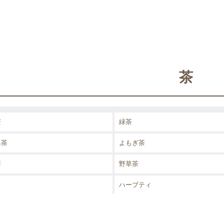
茶
茶
緑茶
み茶
よもぎ茶
茶
野草茶
ハーブティ
茶
コンブチャ