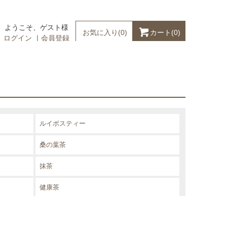
ようこそ、ゲスト様
カート(
0
)
お気に入り(
0
)
ログイン
｜
会員登録
ルイボスティー
桑の葉茶
抹茶
健康茶
その他の茶