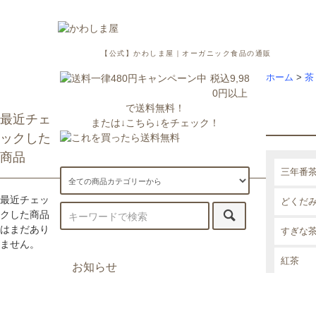
【公式】かわしま屋｜オーガニック食品の通販
税込9,98
ホーム
>
茶
0円以上
で送料無料！
最近チェ
または↓こちら↓をチェック！
ックした
商品
三年番
最近チェッ
どくだ
クした商品
はまだあり
すぎな
ません。
紅茶
お知らせ
ごぼう
7/29更新：一部地域への配送が遅
延・休止しております。