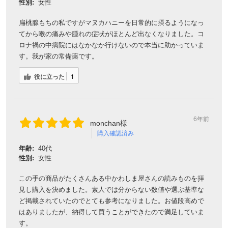
性別:
女性
扁桃腺もちの私ですがマヌカハニーを日常的に摂るようになっ
てから喉の痛みや腫れの症状がほとんど出なくなりました。コ
ロナ禍の中病院にはなかなか行けないので本当に助かっていま
す。我が家の常備薬です。
役に立った
1
6年前
monchan様
購入確認済み
年齢:
40代
性別:
女性
この手の商品がたくさんある中かわしま屋さんの読みものを拝
見し購入を決めました。素人では分からない数値や選ぶ基準な
ど掲載されていたのでとても参考になりました。お値段高めで
はありましたが、納得して買うことができたので満足していま
す。