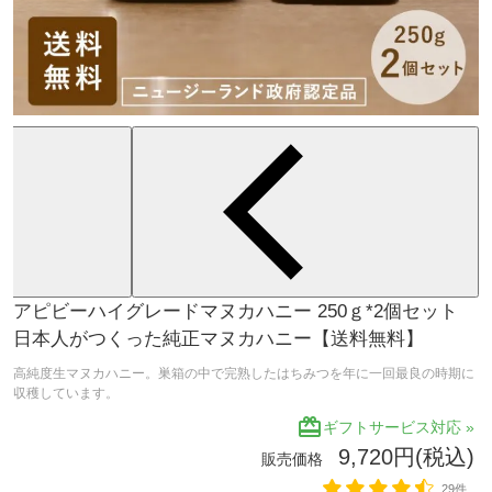
アピビーハイグレードマヌカハニー 250ｇ*2個セット
日本人がつくった純正マヌカハニー【送料無料】
高純度生マヌカハニー。巣箱の中で完熟したはちみつを年に一回最良の時期に
収穫しています。
redeem
ギフトサービス対応 »
9,720円(税込)
販売価格
29件