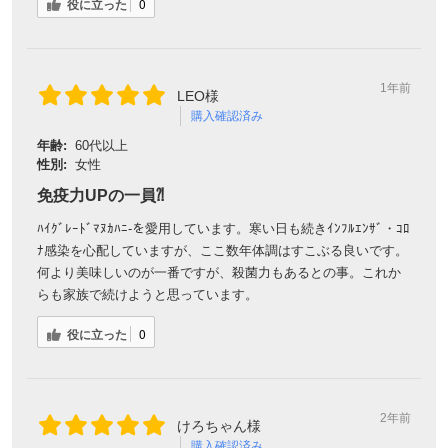
役に立った
0
1年前
LEO様
購入確認済み
年齢:
60代以上
性別:
女性
免疫力UPの一員⁈
ﾊｲｸﾞﾚｰﾄﾞﾏﾇｶﾊﾆ-を愛用しています。寒い日も続きｲﾝﾌﾙｴﾝｻﾞ・ｺﾛ
ﾅ感染を心配していますが、ここ数年体調はすこぶる良いです。
何より美味しいのが一番ですが、殺菌力もあるとの事。これか
らも家族で続けようと思っています。
役に立った
0
2年前
けろちゃん様
購入確認済み