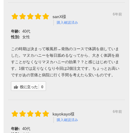
6年前
sanX様
購入確認済み
年齢:
40代
性別:
女性
この時期は決まって喉風邪→発熱のコースで体調を崩していま
した。マヌカハニーを毎日舐めるなってから、大きく体調を崩
すことがなくなりマヌカハニーの効果？？と感じはじめていま
す。1個では足りなくなり今回は2個注文です。ちょっとお高い
ですがあの苦痛と病院に行く手間を考えたら安いものです。
役に立った
0
6年前
kayokayo様
購入確認済み
年齢:
40代