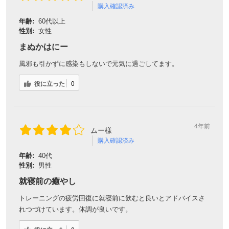
購入確認済み
年齢:
60代以上
性別:
女性
まぬかはにー
風邪も引かずに感染もしないで元気に過ごしてます。
役に立った
0
4年前
ムー様
会員登録ありがとうございます！
購入確認済み
＼ ご登録の感謝を込めて ／
年齢:
40代
性別:
男性
新規会員様限定
特典クーポン
就寝前の癒やし
新規会員様限定
300
トレーニングの疲労回復に就寝前に飲むと良いとアドバイスさ
今すぐ使える
円OFFクーポン
を
300
れつづけています。体調が良いです。
ご用意しました🎁
円OFF