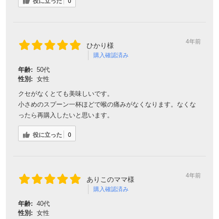
役に立った
0
対象者：かわしま屋で初めてお買い物をされる方
利用条件：3,000円以上のお買い物でご利用いただけます
4年前
ひかり様
ご利用回数：お一人様1回限り
購入確認済み
※他のクーポンとの併用はできません
年齢:
50代
性別:
女性
クセがなくとても美味しいです。
クーポンのご利用方法はこちら >>
小さめのスプーン一杯ほどで喉の痛みがなくなります。なくな
ったら再購入したいと思います。
役に立った
0
4年前
ありこのママ様
購入確認済み
年齢:
40代
性別:
女性