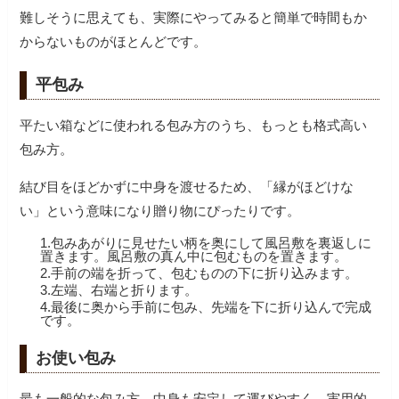
難しそうに思えても、実際にやってみると簡単で時間もか
からないものがほとんどです。
平包み
平たい箱などに使われる包み方のうち、もっとも格式高い
包み方。
結び目をほどかずに中身を渡せるため、「縁がほどけな
い」という意味になり贈り物にぴったりです。
1.包みあがりに見せたい柄を奥にして風呂敷を裏返しに
置きます。風呂敷の真ん中に包むものを置きます。
2.手前の端を折って、包むものの下に折り込みます。
3.左端、右端と折ります。
4.最後に奥から手前に包み、先端を下に折り込んで完成
です。
お使い包み
最も一般的な包み方。中身も安定して運びやすく、実用的