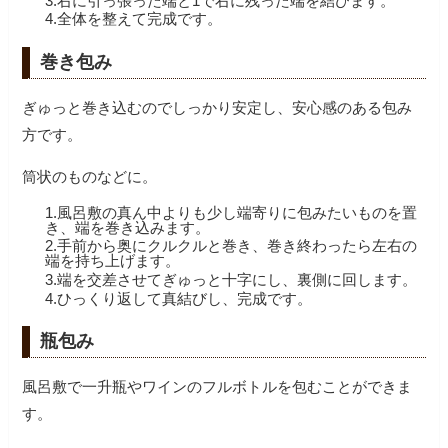
3.右に引っ張った端と1で右に残った端を結びます。
4.全体を整えて完成です。
巻き包み
ぎゅっと巻き込むのでしっかり安定し、安心感のある包み
方です。
筒状のものなどに。
1.風呂敷の真ん中よりも少し端寄りに包みたいものを置
き、端を巻き込みます。
2.手前から奥にクルクルと巻き、巻き終わったら左右の
端を持ち上げます。
3.端を交差させてぎゅっと十字にし、裏側に回します。
4.ひっくり返して真結びし、完成です。
瓶包み
風呂敷で一升瓶やワインのフルボトルを包むことができま
す。