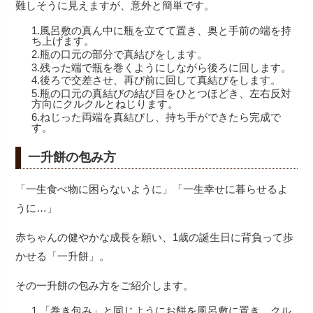
難しそうに見えますが、意外と簡単です。
1.風呂敷の真ん中に瓶を立てて置き、奥と手前の端を持
ち上げます。
2.瓶の口元の部分で真結びをします。
3.残った端で瓶を巻くようにしながら後ろに回します。
4.後ろで交差させ、再び前に回して真結びをします。
5.瓶の口元の真結びの結び目をひとつほどき、左右反対
方向にクルクルとねじります。
6.ねじった両端を真結びし、持ち手ができたら完成で
す。
一升餅の包み方
「一生食べ物に困らないように」「一生幸せに暮らせるよ
うに…」
赤ちゃんの健やかな成長を願い、1歳の誕生日に背負って歩
かせる「一升餅」。
その一升餅の包み方をご紹介します。
1.「巻き包み」と同じようにお餅を風呂敷に置き、クル