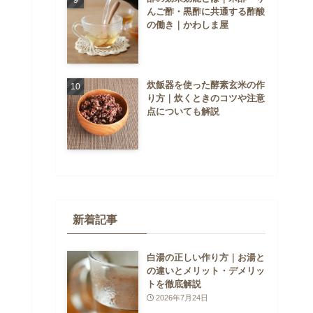
んご酢・黒酢に共通する酢酸
の働き｜かわしま屋
炊飯器を使った酵素玄米の作
り方｜炊くときのコツや注意
点についても解説
新着記事
白湯の正しい作り方｜お湯と
の違いとメリット・デメリッ
トを徹底解説
2026年7月24日