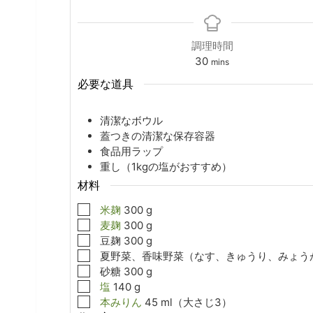
調理時間
minutes
30
mins
必要な道具
清潔なボウル
蓋つきの清潔な保存容器
食品用ラップ
重し（1kgの塩がおすすめ）
材料
▢
米麹
300
g
▢
麦麹
300
g
▢
豆麹
300
g
▢
夏野菜、香味野菜（なす、きゅうり、みょう
▢
砂糖
300
g
▢
塩
140
g
▢
本みりん
45
ml（大さじ3）