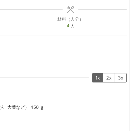
材料（人分）
4
人
1x
2x
3x
が、大葉など）
450
ｇ