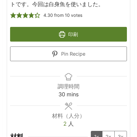
トです。今回は白身魚を使いました。
4.30
from
10
votes
印刷
Pin Recipe
調理時間
minutes
30
mins
材料（人分）
2
人
材料
1x
2x
3x