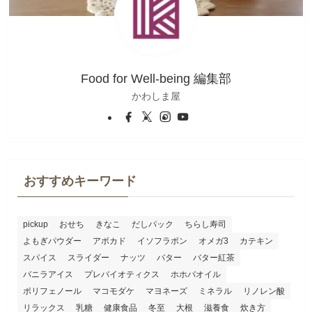
Food for Well-being 編集部
かわしま屋
おすすめキーワード
pickup
おせち
きなこ
だしパック
ちらし寿司
よもぎパウダー
アボカド
イソフラボン
オメガ3
カテキン
スパイス
スライダー
ナッツ
バター
バター紅茶
バニラアイス
プレバイオティクス
ホホバオイル
ポリフェノール
マコモダケ
マヨネーズ
ミネラル
リノレン酸
リラックス
乳糖
健康食品
冬至
大根
滋養食
炊き方