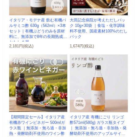
イタリア・モデナ産 飲む有機バ
大田記念病院が考えただしパッ
ルサミコ酢 630g（562ml）×3本
ク 10g×30袋 ｜食塩・化学調味
セット｜有機ぶどうのみを原材
料不使用、国産素材100%のだし
料に、無添加で8年の長期熟成 -
パック
かわしま屋-
2,181円(税込)
1,674円(税込)
【期間限定セール】イタリア産
イタリア産 有機にごり リンゴ
有機赤ワインビネガー 500mlガ
酢571ml(580g) ガラス瓶タイプ
ラス瓶 ｜無添加・無ろ過・非加
｜ 無添加・無ろ過・非加熱・発
熱・発酵助剤不使用のワイン酢
酵助剤不使用のアップルサイダ