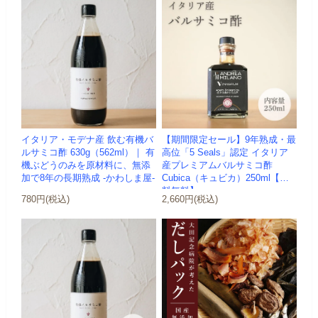
イタリア・モデナ産 飲む有機バ
【期間限定セール】9年熟成・最
ルサミコ酢 630g（562ml）｜ 有
高位「5 Seals」認定 イタリア
機ぶどうのみを原材料に、無添
産プレミアムバルサミコ酢
加で8年の長期熟成 -かわしま屋-
Cubica（キュビカ）250ml【送
料無料】
780円(税込)
2,660円(税込)