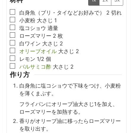
▢
白身魚（ブリ・タイなどお好みで）
2
切れ
▢
小麦粉
大さじ
1
▢
塩コショウ
適量
▢
ローズマリー
2
枚
▢
白ワイン
大さじ
2
▢
オリーブオイル
大さじ
2
▢
レモン
1/2
個
▢
バルサミコ酢
大さじ
2
作り方
白身魚に塩コショウで下味をつけ、小麦粉
を薄くまぶす。
フライパンにオリーブ油大さじ1を加え、
ローズマリーを加熱する。
香りがオリーブ油に移ったらローズマリー
を取り出す。