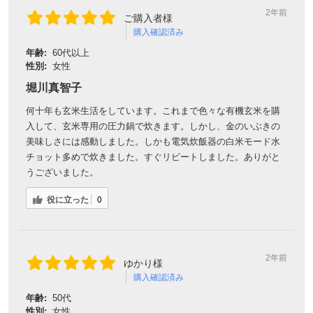
2年前
ご購入者様
購入確認済み
年齢:
60代以上
性別:
女性
堀川真智子
何十年も玄米生活をしています。これまで色々な有機玄米を購
入して、玄米専用の圧力鍋で炊きます。しかし、金のいぶきの
美味しさには感動しました。しかも電気炊飯器の白米モード水
チョット多めで炊きました。すぐリピートしました。ありがと
うございました。
役に立った
0
2年前
ゆかり様
購入確認済み
年齢:
50代
性別:
女性