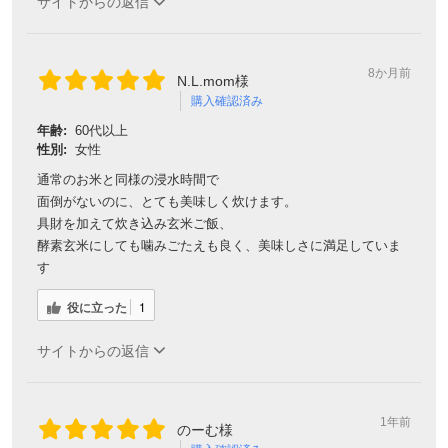
サイトからの返信
8か月前
N.L.mom様
購入確認済み
年齢:
60代以上
性別:
女性
通常のお米と同様の浸水時間で
面倒がないのに、とても美味しく炊けます。
具財を加えて炊き込み玄米ご飯、
酵素玄米にしても噛みごたえも良く、美味しさに満足していま
す
役に立った
1
サイトからの返信
1年前
のーむ様