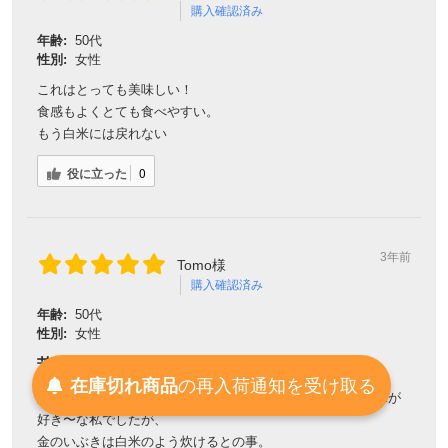
購入確認済み
年齢:
50代
性別:
女性
これはとっても美味しい！
食感もよくとても食べやすい。
もう白米には戻れない
役に立った
0
3年前
Tomo様
購入確認済み
年齢:
50代
性別:
女性
苦手だった玄米
受け取る
通知を
再入荷
の
在庫切れ商品
身体に良いのは分かっていても、やっぱり炊飯も食感も白米が
好き〜な私でしたが、
金のいぶきは白米のよう炊けるとの事。