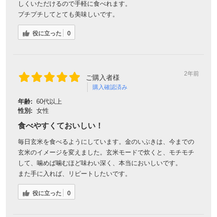
しくいただけるので手軽に食べれます。
プチプチしてとても美味しいです。
役に立った
0
2年前
ご購入者様
購入確認済み
年齢:
60代以上
性別:
女性
食べやすくておいしい！
会員登録ありがとうございます！
毎日玄米を食べるようにしています。金のいぶきは、今までの
＼ ご登録の感謝を込めて ／
玄米のイメージを変えました。玄米モードで炊くと、モチモチ
新規会員様限定
特典クーポン
して、噛めば噛むほど味わい深く、本当においしいです。
新規会員様限定
また手に入れば、リピートしたいです。
300
今すぐ使える
円OFFクーポン
を
300
役に立った
0
ご用意しました🎁
円OFF