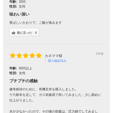
年齢:
20代
性別:
女性
味わい深い
香ばしいかおりで、ご飯が進みます
役に立った
0
2年前
カネママ様
購入確認済み
年齢:
60代以上
性別:
女性
プチプチの感触
健幸維持のために、有機玄米を購入しました。
十六穀米を足して、ガス炊飯器で炊いてみました。少し固めに
仕上がりました。
水が少なかったので、その後の炊飯は、圧力鍋でしてみまし