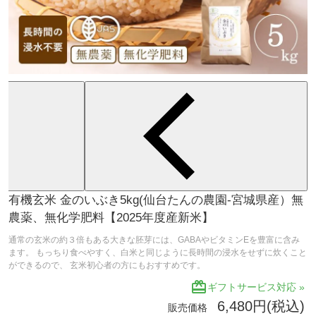
有機玄米 金のいぶき5kg(仙台たんの農園-宮城県産）無
農薬、無化学肥料【2025年度産新米】
通常の玄米の約３倍もある大きな胚芽には、GABAやビタミンEを豊富に含み
ます。 もっちり食べやすく、白米と同じように長時間の浸水をせずに炊くこと
ができるので、 玄米初心者の方にもおすすめです。
redeem
ギフトサービス対応 »
6,480円(税込)
販売価格