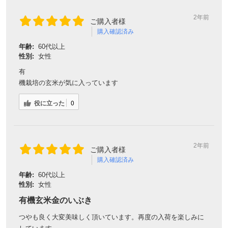
2年前
ご購入者様
購入確認済み
対象者：かわしま屋で初めてお買い物をされる方
利用条件：3,000円以上のお買い物でご利用いただけます
年齢:
60代以上
ご利用回数：お一人様1回限り
性別:
女性
※他のクーポンとの併用はできません
有
機栽培の玄米が気に入っています
クーポンのご利用方法はこちら >>
役に立った
0
2年前
ご購入者様
購入確認済み
年齢:
60代以上
性別:
女性
有機玄米金のいぶき
つやも良く大変美味しく頂いています。再度の入荷を楽しみに