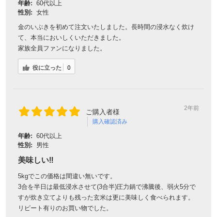
年齢:
60代以上
性別:
女性
金のいぶきを初めて注文いたしました。長時間の浸水なく炊け
て、本当においしくいただきました。
家族全員ファンになりました。
役に立った
0
2年前
ご購入者様
購入確認済み
年齢:
60代以上
性別:
男性
美味しい‼️
5kgでこの価格は間違い無いです。
3合を半日は最低浸水させて(3合半)圧力鍋で沸騰後、弱火5分で
すが炊き立てよりも残った玄米は更に美味しく食べられます。
リピート有りのお買い物でした。