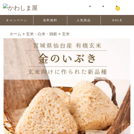
0
キャンペーン
送料無料
人気商品
SALE
ホーム
>
玄米・白米・雑穀
>
玄米