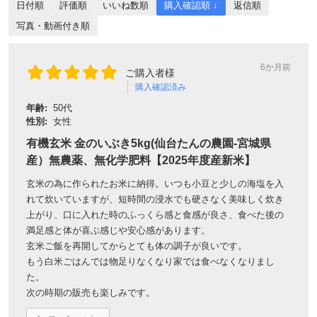
日付順
評価順
いいね数順
購入確認順 ↓
返信順
写真・動画付き順
6か月前
ご購入者様
購入確認済み
年齢:
50代
性別:
女性
有機玄米 金のいぶき5kg(仙台たんの農園-宮城県
産）無農薬、無化学肥料【2025年度産新米】
玄米の為に作られたお米に納得。いつも小豆と少しの海塩を入
れて炊いていますが、短時間の浸水でも硬さなく美味しく炊き
上がり、口に入れた時のふっくら感と食感が良さ、食べた後の
満足感と体が喜ぶ感じや安心感があります。
玄米ご飯を再開してからとても体の調子が良いです。
もう白米ごはんでは物足りなくなり家では食べなくなりまし
た。
次の時期の販売も楽しみです。