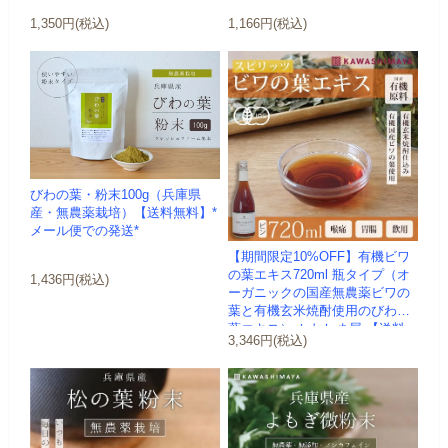
1,350円(税込)
1,166円(税込)
びわの葉・粉末100g（兵庫県
産・無農薬栽培）【送料無料】*
メール便での発送*
【期間限定10%OFF】有機ビワ
の葉エキス720ml 瓶タイプ（オ
1,436円(税込)
ーガニックの国産無農薬ビワの
葉と有機玄米焼酎使用のびわの
葉エキス）-かわしま屋-【送料
3,346円(税込)
無...