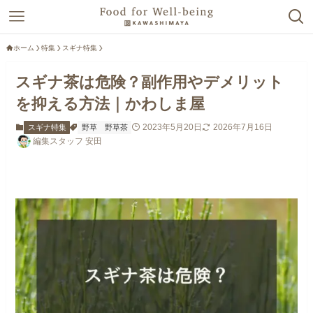
ホーム
特集
スギナ特集
スギナ茶は危険？副作用やデメリット
を抑える方法｜かわしま屋
2023年5月20日
2026年7月16日
スギナ特集
野草
野草茶
編集スタッフ 安田