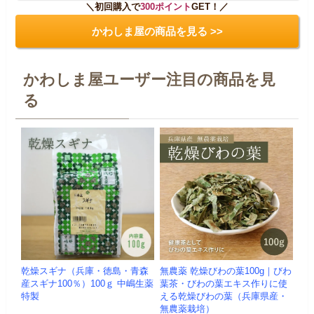
＼初回購入で
300ポイント
GET！／
かわしま屋の商品を見る >>
かわしま屋ユーザー注目の商品を見
る
乾燥スギナ（兵庫・徳島・青森
無農薬 乾燥びわの葉100g｜びわ
産スギナ100％）100ｇ 中嶋生薬
葉茶・びわの葉エキス作りに使
特製
える乾燥びわの葉（兵庫県産・
無農薬栽培）