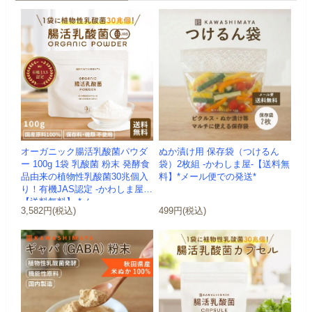
オーガニック腸活乳酸菌パウダ
ぬか漬け用 保存袋（つけるん
ー 100g 1袋 乳酸菌 粉末 発酵食
袋）2枚組 -かわしま屋-【送料無
品由来の植物性乳酸菌30兆個入
料】*メール便での発送*
り！有機JAS認定 -かわしま屋-
【送料無料】 *メ...
3,582円(税込)
499円(税込)