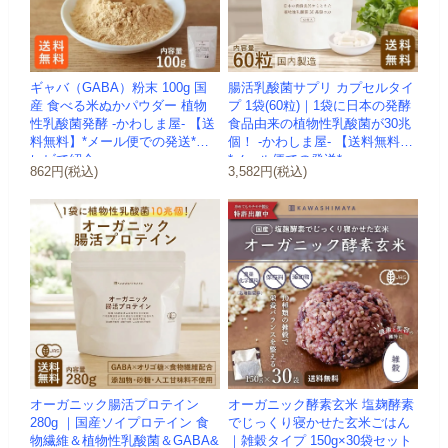
ギャバ（GABA）粉末 100g 国
腸活乳酸菌サプリ カプセルタイ
産 食べる米ぬかパウダー 植物
プ 1袋(60粒)｜1袋に日本の発酵
性乳酸菌発酵 -かわしま屋- 【送
食品由来の植物性乳酸菌が30兆
料無料】*メール便での発送*テ
個！ -かわしま屋- 【送料無料】
レビで紹介
*メール便での発送*
862円(税込)
3,582円(税込)
オーガニック腸活プロテイン
オーガニック酵素玄米 塩麹酵素
280g ｜国産ソイプロテイン 食
でじっくり寝かせた玄米ごはん
物繊維＆植物性乳酸菌＆GABA&
｜雑穀タイプ 150g×30袋セット