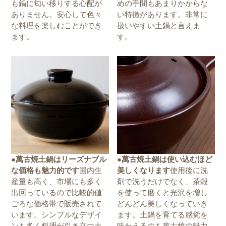
も鍋に匂い移りする心配が
めの手間もあまりかからな
ありません。安心して色々
い特徴があります。非常に
な料理を楽しむことができ
扱いやすい土鍋と言えま
ます。
す。
●萬古焼土鍋はリーズナブル
●萬古焼土鍋は使い込むほど
な価格も魅力的です
国内生
美しくなります
使用後に洗
産量も高く、市場にも多く
剤で洗うだけでなく、茶殻
出回っているので比較的値
を使って磨くと光沢を増し
ごろな価格帯で販売されて
どんどん美しくなっていき
います。シンプルなデザイ
ます。
土鍋を育てる感覚を
ンも多く料理が引き立つ土
味わえるのも萬古焼の魅力