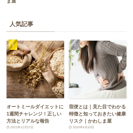
ま屋
人気記事
オートミールダイエットに
宿便とは｜見た目でわかる
1週間チャレンジ！正しい
特徴と知っておきたい健康
方法とリアルな報告
リスク｜かわしま屋
2021年11月27日
2020年4月10日