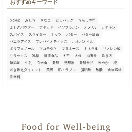
おすすめキーワード
pickup
おせち
きなこ
だしパック
ちらし寿司
よもぎパウダー
アボカド
イソフラボン
オメガ3
カテキン
スパイス
スライダー
ナッツ
バター
バター紅茶
バニラアイス
プレバイオティクス
ホホバオイル
ポリフェノール
マコモダケ
マヨネーズ
ミネラル
リノレン酸
リラックス
乳糖
健康食品
冬至
大根
滋養食
炊き方
無添加
牛乳
玄米食
発酵
発酵器
発酵食品
米ぬか
糀
置き換えダイエット
美容
肌トラブル
脂肪酸
酢酸
食物繊維
香辛料