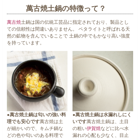
萬古焼土鍋の特徴って？
萬古焼
土鍋は国の伝統工芸品に指定されており、製品とし
ての信頼性は間違いありません。
ペタライトと呼ばれる天
然の鉱物を含んでいることで
土鍋の中でもかなり高い強度
を持っています。
●萬古焼土鍋は匂いの強い料
●萬古焼土鍋は水漏れしにく
理でも安心です
萬古焼は土
いです
萬古焼土鍋は、土目
が細かいので、キムチ鍋な
の粗い
伊賀焼
などに比べ水
どの色や匂いのある料理で
漏れの心配も少なく、目止