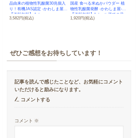
品由来の植物性乳酸菌30兆個入
国産 食べる米ぬかパウダー 植
り！有機JAS認定 -かわしま屋-
物性乳酸菌発酵 -かわしま屋-
【送料無料】 *メ...
【送料無料】*メール便での発
3,582円(税込)
1,920円(税込)
送...
ぜひご感想をお待ちしています！
コメントする
コメント
※