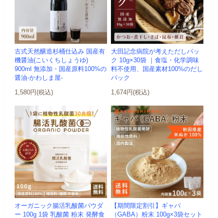
古式天然醸造杉桶仕込み 国産有
大田記念病院が考えただしパッ
機醤油(こいくちしょうゆ)
ク 10g×30袋 ｜食塩・化学調味
900ml 無添加・国産原料100%の
料不使用、国産素材100%のだし
醤油-かわしま屋-
パック
1,580円(税込)
1,674円(税込)
オーガニック腸活乳酸菌パウダ
【期間限定割引】ギャバ
ー 100g 1袋 乳酸菌 粉末 発酵食
（GABA）粉末 100g×3袋セット