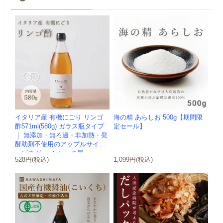
イタリア産 有機にごり リンゴ
海の精 あらしお 500g【期間限
酢571ml(580g) ガラス瓶タイプ
定セール】
｜ 無添加・無ろ過・非加熱・発
酵助剤不使用のアップルサイダ
ービネガー -かわしま屋-
528円(税込)
1,099円(税込)