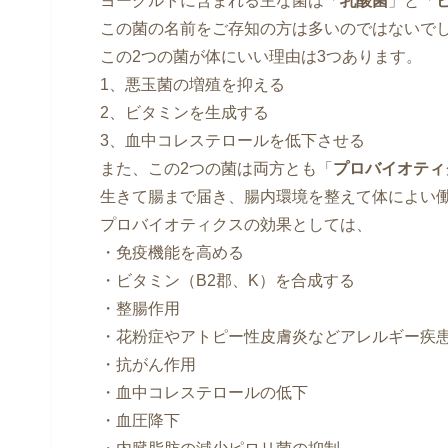
ヨーグルトに含まれる主な菌は「
乳酸菌
」と「
この菌の名前をご存知の方は多いのではないで
この2つの菌が体にいい理由は3つあります。
1、悪玉菌の増殖を抑える
2、ビタミンを生成する
3、血中コレステロールを低下させる
また、この2つの菌は両方とも「
プロバイオティ
生きて腸まで届き、腸内環境を整えて体によい
プロバイオティクスの効果としては、
・免疫機能を高める
・ビタミン（B2郡、K）を合成する
・整腸作用
・花粉症やアトピー性皮膚炎などアレルギー疾
・抗がん作用
・血中コレステロールの低下
・血圧降下