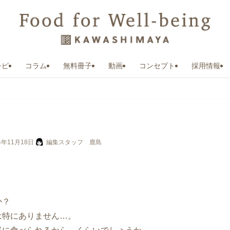
シピ
コラム
無料冊子
動画
コンセプト
採用情報
4年11月18日
編集スタッフ 鹿島
か？
は特にありません…。