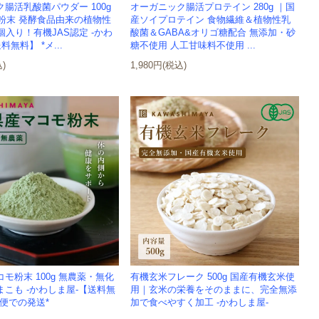
腸活乳酸菌パウダー 100g
オーガニック腸活プロテイン 280g ｜国
 粉末 発酵食品由来の植物性
産ソイプロテイン 食物繊維＆植物性乳
入り！有機JAS認定 -かわ
酸菌＆GABA&オリゴ糖配合 無添加・砂
料無料】 *メ...
糖不使用 人工甘味料不使用 ...
込)
1,980円(税込)
モ粉末 100g 無農薬・無化
有機玄米フレーク 500g 国産有機玄米使
こも -かわしま屋-【送料無
用｜玄米の栄養をそのままに、完全無添
便での発送*
加で食べやすく加工 -かわしま屋-