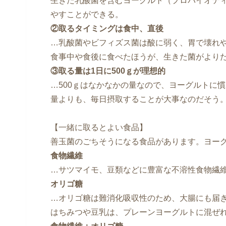
生きた乳酸菌を含むヨーグルト（プロバイオテ
やすことができる。
②取るタイミングは食中、直後
…乳酸菌やビフィズス菌は酸に弱く、胃で壊れ
食事中や食後に食べたほうが、生きた菌がより
③取る量は1日に500ｇが理想的
…500ｇはなかなかの量なので、ヨーグルトに慣
量よりも、毎日摂取することが大事なのだそう
【一緒に取るとよい食品】
善玉菌のごちそうになる食品があります。ヨー
食物繊維
…サツマイモ、豆類などに豊富な不溶性食物繊
オリゴ糖
…オリゴ糖は難消化吸収性のため、大腸にも届
はちみつや豆乳は、プレーンヨーグルトに混ぜ