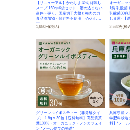
【リニューアル】かわしま屋式 梅流し
オーガニック
スープ 150g×6袋セット｜溜め込まない
1袋 乳酸菌
身体へ導く、国産切干大根と梅肉の力｜
乳酸菌30兆個
食品添加物・保存料不使用｜-かわしま
しま屋- 【送
屋-
1,980円(税込)
3,582円(税
グリーンルイボスティー（非発酵タイ
兵庫県産マコ
プ） 1.8g x 30包【送料無料】高品質茶
学肥料栽培ま
葉100%・オーガニック・ノンカフェイ
料】*メール
ン *メール便での発送*