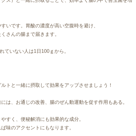
ィクス）と一緒に摂取ることで、効率よく腸の中で善玉菌を増
やすいです。胃酸の濃度が高い空腹時を避け、
たくさんの腸まで届きます。
れていない人は1日100ｇから。
。
グルトと一緒に摂取して効果をアップさせましょう！
維には、お通じの改善、腸のぜん動運動を促す作用もある。
きやすく、便秘解消にも効果的な成分。
れば味のアクセントにもなります。