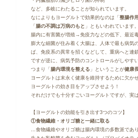
・内臓脂肪の減少ピロリ菌の抑制
など、多岐にわたることが知られています。
なによりもヨーグルトで効果的なのは「
整腸作
「
腸の不調は万病のもと
」ともいわれています
腸内に有害菌が増殖→免疫力などの低下、最近
膨大な細菌が住み着く大腸は、人体で最も病気
ば、免疫系の異常を招くなどして、重病へと連
ですが逆に、病気予防のコントロールがしやす
つまり「
腸内環境を整える
」ということが
健康
ヨーグルトは末永く健康を維持するために欠か
ヨーグルトの効き目をアップさせよう！
それだけでも十分すごいヨーグルトですが、実
【ヨーグルトの効能を引き出す3つのコツ】
①食物繊維・オリゴ糖と一緒に取る
…食物繊維やオリゴ糖は腸内環境の多数派であ