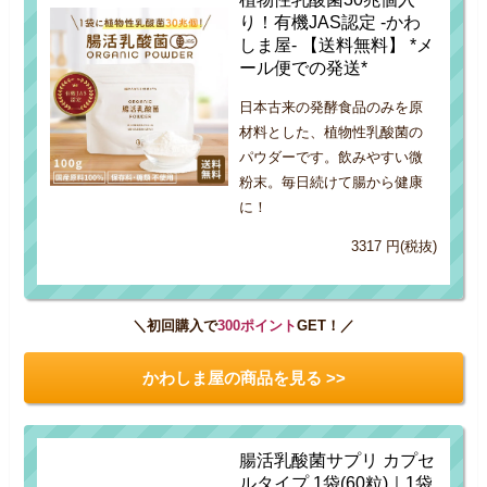
り！有機JAS認定 -かわ
しま屋- 【送料無料】 *メ
ール便での発送*
日本古来の発酵食品のみを原
材料とした、植物性乳酸菌の
パウダーです。飲みやすい微
粉末。毎日続けて腸から健康
に！
3317 円(税抜)
＼初回購入で
300ポイント
GET！／
かわしま屋の商品を見る >>
腸活乳酸菌サプリ カプセ
ルタイプ 1袋(60粒)｜1袋