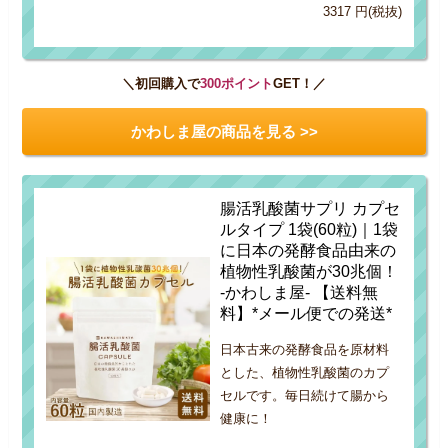
3317 円(税抜)
＼初回購入で
300ポイント
GET！／
かわしま屋の商品を見る >>
腸活乳酸菌サプリ カプセ
ルタイプ 1袋(60粒)｜1袋
に日本の発酵食品由来の
植物性乳酸菌が30兆個！
-かわしま屋- 【送料無
料】*メール便での発送*
日本古来の発酵食品を原材料
とした、植物性乳酸菌のカプ
セルです。毎日続けて腸から
健康に！