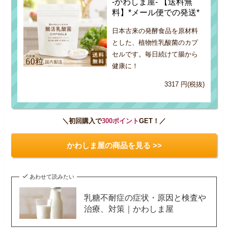
-かわしま屋- 【送料無
料】*メール便での発送*
日本古来の発酵食品を原材料
とした、植物性乳酸菌のカプ
セルです。毎日続けて腸から
健康に！
3317 円(税抜)
＼初回購入で
300ポイント
GET！／
かわしま屋の商品を見る >>
あわせて読みたい
乳糖不耐症の症状・原因と検査や
治療、対策｜かわしま屋