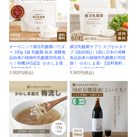
オーガニック腸活乳酸菌パウダ
腸活乳酸菌サプリ カプセルタイ
ー 100g 1袋 乳酸菌 粉末 発酵食
プ 1袋(60粒)｜1袋に日本の発酵
品由来の植物性乳酸菌30兆個入
食品由来の植物性乳酸菌が30兆
り！有機JAS認定 -かわしま屋-
個！ -かわしま屋- 【送料無料】
【送料無料】 *メ...
*メール便での発送*
3,582円(税込)
3,582円(税込)