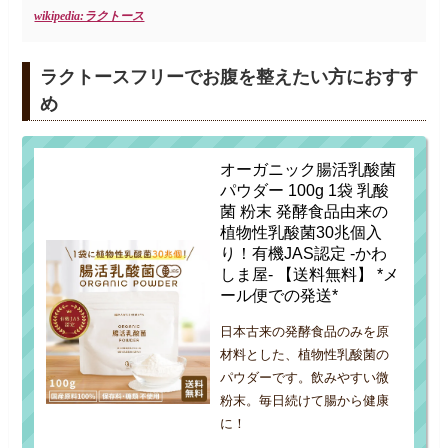
wikipedia:ラクトース
ラクトースフリーでお腹を整えたい方におすす
め
オーガニック腸活乳酸菌
パウダー 100g 1袋 乳酸
菌 粉末 発酵食品由来の
植物性乳酸菌30兆個入
り！有機JAS認定 -かわ
しま屋- 【送料無料】 *メ
ール便での発送*
日本古来の発酵食品のみを原
材料とした、植物性乳酸菌の
パウダーです。飲みやすい微
粉末。毎日続けて腸から健康
に！