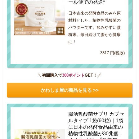
ール便での発送*
日本古来の発酵食品のみを原
材料とした、植物性乳酸菌の
パウダーです。飲みやすい微
粉末。毎日続けて腸から健康
に！
3317 円(税抜)
＼初回購入で
300ポイント
GET！／
かわしま屋の商品を見る >>
腸活乳酸菌サプリ カプセ
ルタイプ 1袋(60粒)｜1袋
に日本の発酵食品由来の
植物性乳酸菌が30兆個！