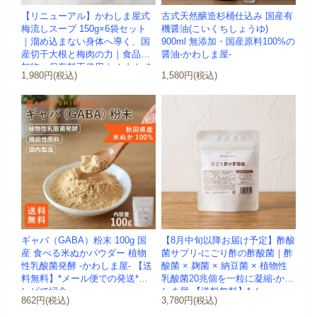
【リニューアル】かわしま屋式
古式天然醸造杉桶仕込み 国産有
梅流しスープ 150g×6袋セット
機醤油(こいくちしょうゆ)
｜溜め込まない身体へ導く、国
900ml 無添加・国産原料100%の
産切干大根と梅肉の力｜食品添
醤油-かわしま屋-
加物・保存料不使用｜-かわしま
1,980円(税込)
1,580円(税込)
屋-
ギャバ（GABA）粉末 100g 国
【8月中旬以降お届け予定】酢酸
産 食べる米ぬかパウダー 植物
菌サプリ-にごり酢の酢酸菌｜酢
性乳酸菌発酵 -かわしま屋- 【送
酸菌 × 麹菌 × 納豆菌 × 植物性
料無料】*メール便での発送*テ
乳酸菌20兆個を一粒に凝縮-かわ
レビで紹介
しま屋-【送料無料】*メ...
862円(税込)
3,780円(税込)