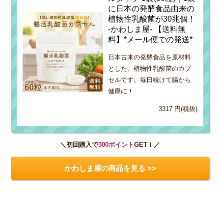
に日本の発酵食品由来の
植物性乳酸菌が30兆個！
-かわしま屋- 【送料無
料】*メール便での発送*
日本古来の発酵食品を原材料
とした、植物性乳酸菌のカプ
セルです。毎日続けて腸から
健康に！
3317 円(税抜)
＼初回購入で
300ポイント
GET！／
かわしま屋の商品を見る >>