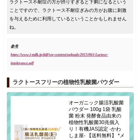
ラクトース不耐症の方が摂りすぎると下痢になるという
ことですので、ラクトース不耐症ぎみの方がお腹に刺激
を与えるために利用しているということかもしれません
ね。
参考
https://www.j-milk.jp/jidf/wp-content/uploads/2015/06/j-Lactose-
intolerance.pdf
ラクトースフリーの植物性乳酸菌パウダー
オーガニック腸活乳酸菌
パウダー 100g 1袋 乳酸
菌 粉末 発酵食品由来の
植物性乳酸菌30兆個入
り！有機JAS認定 -かわ
しま屋- 【送料無料】 *メ