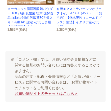
オーガニック腸活乳酸菌パウダ
有機エクストラバージンオリー
ー 100g 1袋 乳酸菌 粉末 発酵食
ブオイル 470ml（450g）｜【無
品由来の植物性乳酸菌30兆個入
ろ過】【低温圧搾（コールドプ
り！有機JAS認定 -かわしま屋-
レス）製法】イタリア産-かわし
【送料無料】 *メ...
ま屋-
3,582円(税込)
2,380円(税込)
※「コメント欄」では、お買い物や会員情報などに
関する個別のお問い合わせにはお答えすることがで
きません。
商品の注文・配送・会員情報など「お買い物・サー
ビス」に関するお問い合わせは、 お買い物サイト
のチャットをご利用ください。
お買い物サイトのチャットはこちら＞