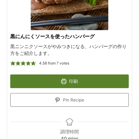
黒にんにくソースを使ったハンバーグ
黒ニンニクソースがやみつきになる、ハンバーグの作り
方をご紹介します。
4.58
from
7
votes
印刷
Pin Recipe
調理時間
minutes
40
mins