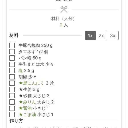
材料（人分）
2
人
材料
1x
2x
3x
▢
牛豚合挽肉
250
g
▢
タマネギ
1/2
個
▢
パン粉
50
g
▢
牛乳または水
少々
▢
塩
2.5
g
▢
胡椒
少々
▢
★黒にんにく
3
片
▢
★生姜
3
g
▢
★砂糖
大さじ
2
▢
★みりん
大さじ
2
▢
★醤油
小さじ
1
▢
★ごま油
小さじ
1
作り方