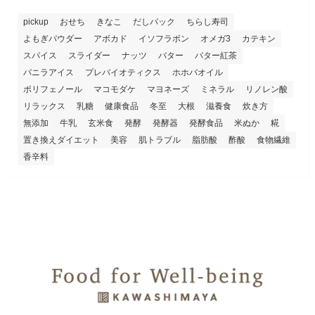
pickup
おせち
きなこ
だしパック
ちらし寿司
よもぎパウダー
アボカド
イソフラボン
オメガ3
カテキン
スパイス
スライダー
ナッツ
バター
バター紅茶
バニラアイス
プレバイオティクス
ホホバオイル
ポリフェノール
マコモダケ
マヨネーズ
ミネラル
リノレン酸
リラックス
乳糖
健康食品
冬至
大根
滋養食
炊き方
無添加
牛乳
玄米食
発酵
発酵器
発酵食品
米ぬか
糀
置き換えダイエット
美容
肌トラブル
脂肪酸
酢酸
食物繊維
香辛料