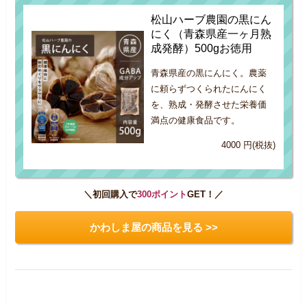
松山ハーブ農園の黒にん
にく（青森県産一ヶ月熟
成発酵）500gお徳用
青森県産の黒にんにく。農薬
に頼らずつくられたにんにく
を、熟成・発酵させた栄養価
満点の健康食品です。
4000 円(税抜)
＼初回購入で
300ポイント
GET！／
かわしま屋の商品を見る >>