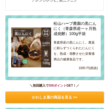
アレンジレシピ, 黒ニンニク
松山ハーブ農園の黒にん
にく（青森県産一ヶ月熟
成発酵）100g平袋
青森県産の黒にんにく。農薬
に頼らずつくられたにんにく
を、熟成・発酵させた栄養価
満点の健康食品です。
1000 円(税抜)
＼初回購入で
300ポイント
GET！／
かわしま屋の商品を見る >>