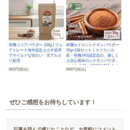
有機ココアパウダー 150g | フェ
有機セイロンシナモンパウダー
アトレード海外認定カカオ使用
30g×2袋セット｜スリランカ
でマイルドな味わい 非アルカ
産・有機JAS認定品の、優しく
リ処理
上品な風味のシナモンパウダー
-かわしま屋- 【送料無料】 *メ...
880円(税込)
998円(税込)
ぜひご感想をお待ちしています！