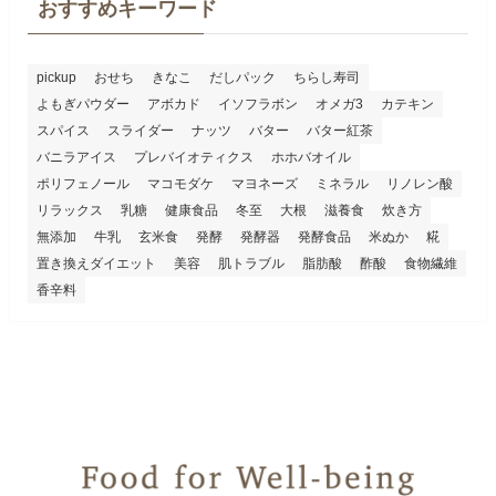
おすすめキーワード
pickup
おせち
きなこ
だしパック
ちらし寿司
よもぎパウダー
アボカド
イソフラボン
オメガ3
カテキン
スパイス
スライダー
ナッツ
バター
バター紅茶
バニラアイス
プレバイオティクス
ホホバオイル
ポリフェノール
マコモダケ
マヨネーズ
ミネラル
リノレン酸
リラックス
乳糖
健康食品
冬至
大根
滋養食
炊き方
無添加
牛乳
玄米食
発酵
発酵器
発酵食品
米ぬか
糀
置き換えダイエット
美容
肌トラブル
脂肪酸
酢酸
食物繊維
香辛料