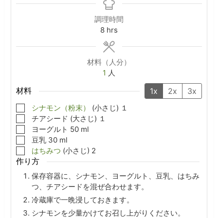
調理時間
hours
8
hrs
材料（人分）
1
人
材料
1x
2x
3x
▢
シナモン（粉末）
(小さじ)
１
▢
チアシード
(大さじ)
１
▢
ヨーグルト
50
ml
▢
豆乳
30
ml
▢
はちみつ
(小さじ)
2
作り方
保存容器に、シナモン、ヨーグルト、豆乳、はちみ
つ、チアシードを混ぜ合わせます。
冷蔵庫で一晩浸しておきます。
シナモンを少量かけてお召し上がりください。