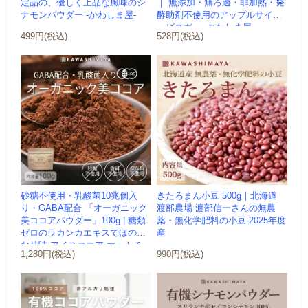
定品の、優しく上品な風味のシ
｜ 無添加・無ろ過・非加熱・発
ナモンパウダー -かわしま屋-
酵助剤不使用のアップルサイダ
ービネガー -かわしま屋-
499円(税込)
528円(税込)
砂糖不使用・乳酸菌10兆個入
きたろまん小豆 500g｜北海道
り・GABA配合 「オーガニック
渡部農場 渡部信一さんの無農
美ココアパウダー」100g | 糖類
薬・無化学肥料の小豆-2025年度
ゼロのラカンカエキスでほのか
産
な甘味 アイスココア ホットチ...
1,280円(税込)
990円(税込)