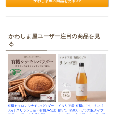
かわしま屋の商品を見る >>
かわしま屋ユーザー注目の商品を見
る
有機セイロンシナモンパウダー
イタリア産 有機にごり リンゴ
30g｜スリランカ産・有機JAS認
酢571ml(580g) ガラス瓶タイプ