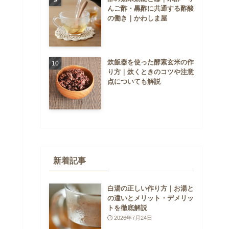
んご酢・黒酢に共通する酢酸
の働き｜かわしま屋
炊飯器を使った酵素玄米の作
り方｜炊くときのコツや注意
点についても解説
新着記事
白湯の正しい作り方｜お湯と
の違いとメリット・デメリッ
トを徹底解説
2026年7月24日