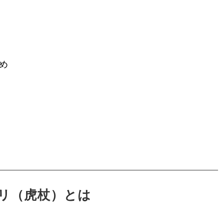
め
リ（虎杖）とは