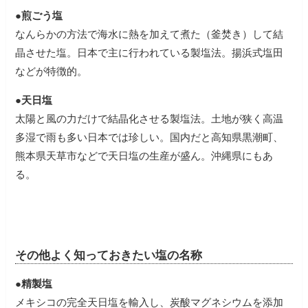
●煎ごう塩
なんらかの方法で海水に熱を加えて煮た（釜焚き）して結
晶させた塩。日本で主に行われている製塩法。揚浜式塩田
などが特徴的。
●天日塩
太陽と風の力だけで結晶化させる製塩法。土地が狭く高温
多湿で雨も多い日本では珍しい。国内だと高知県黒潮町、
熊本県天草市などで天日塩の生産が盛ん。沖縄県にもあ
る。
その他よく知っておきたい塩の名称
●精製塩
メキシコの完全天日塩を輸入し、炭酸マグネシウムを添加