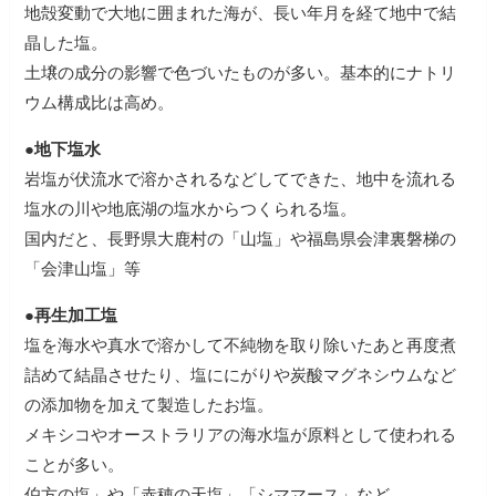
地殻変動で大地に囲まれた海が、長い年月を経て地中で結
晶した塩。
土壌の成分の影響で色づいたものが多い。基本的にナトリ
ウム構成比は高め。
●地下塩水
岩塩が伏流水で溶かされるなどしてできた、地中を流れる
塩水の川や地底湖の塩水からつくられる塩。
国内だと、長野県大鹿村の「山塩」や福島県会津裏磐梯の
「会津山塩」等
●再生加工塩
塩を海水や真水で溶かして不純物を取り除いたあと再度煮
詰めて結晶させたり、塩ににがりや炭酸マグネシウムなど
の添加物を加えて製造したお塩。
メキシコやオーストラリアの海水塩が原料として使われる
ことが多い。
伯方の塩」や「赤穂の天塩」「シママース」など