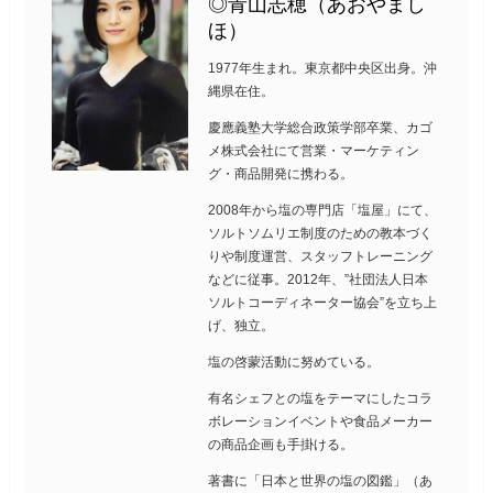
◎青山志穂（あおやまし
ほ）
1977年生まれ。東京都中央区出身。沖
縄県在住。
慶應義塾大学総合政策学部卒業、カゴ
メ株式会社にて営業・マーケティン
グ・商品開発に携わる。
2008年から塩の専門店「塩屋」にて、
ソルトソムリエ制度のための教本づく
りや制度運営、スタッフトレーニング
などに従事。2012年、”社団法人日本
ソルトコーディネーター協会”を立ち上
げ、独立。
塩の啓蒙活動に努めている。
有名シェフとの塩をテーマにしたコラ
ボレーションイベントや食品メーカー
の商品企画も手掛ける。
著書に「日本と世界の塩の図鑑」（あ