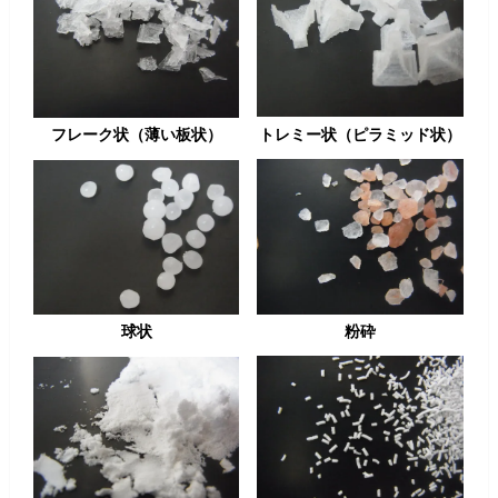
トレミー状（ピラミッド状）
フレーク状（薄い板状）
粉砕
球状