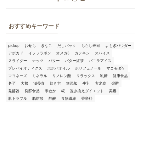
おすすめキーワード
pickup
おせち
きなこ
だしパック
ちらし寿司
よもぎパウダー
アボカド
イソフラボン
オメガ3
カテキン
スパイス
スライダー
ナッツ
バター
バター紅茶
バニラアイス
プレバイオティクス
ホホバオイル
ポリフェノール
マコモダケ
マヨネーズ
ミネラル
リノレン酸
リラックス
乳糖
健康食品
冬至
大根
滋養食
炊き方
無添加
牛乳
玄米食
発酵
発酵器
発酵食品
米ぬか
糀
置き換えダイエット
美容
肌トラブル
脂肪酸
酢酸
食物繊維
香辛料