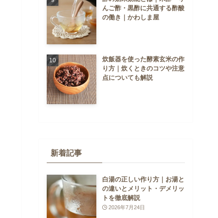
んご酢・黒酢に共通する酢酸
の働き｜かわしま屋
炊飯器を使った酵素玄米の作
り方｜炊くときのコツや注意
点についても解説
新着記事
白湯の正しい作り方｜お湯と
の違いとメリット・デメリッ
トを徹底解説
2026年7月24日