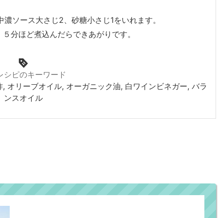
中濃ソース大さじ2、砂糖小さじ1をいれます。
、５分ほど煮込んだらできあがりです。
レシピのキーワード
酢, オリーブオイル, オーガニック油, 白ワインビネガー, バラ
ンスオイル