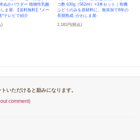
る米ぬかパウダー 植物性乳酸
コ酢 630g（562ml）×3本セット｜有機
わしま屋- 【送料無料】*メー
ぶどうのみを原材料に、無添加で8年の
送*テレビで紹介
長期熟成 -かわしま屋-
込)
2,181円(税込)
thout comment
)