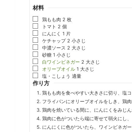
材料
▢
鶏もも肉
2
枚
▢
トマト
2
個
▢
にんにく
1
片
▢
ケチャップ
2
小さじ
▢
中濃ソース
2
大さじ
▢
砂糖
1
小さじ
▢
白ワインビネガー
2
大さじ
▢
オリーブオイル
1
大さじ
▢
塩・こしょう
適量
作り方
鶏もも肉を食べやすい大きさに切り、塩コ
フライパンにオリーブオイルをしき、鶏肉
鶏肉を焼いている間に、にんにくをみじん
鶏肉に色がついたら端に寄せて弱火にし、
にんにくに色がついたら、ワインビネガー