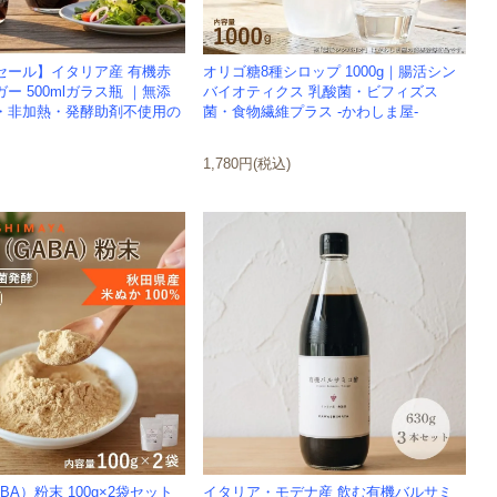
セール】イタリア産 有機赤
オリゴ糖8種シロップ 1000g｜腸活シン
ー 500mlガラス瓶 ｜無添
バイオティクス 乳酸菌・ビフィズス
・非加熱・発酵助剤不使用の
菌・食物繊維プラス -かわしま屋-
1,780円(税込)
BA）粉末 100g×2袋セット
イタリア・モデナ産 飲む有機バルサミ