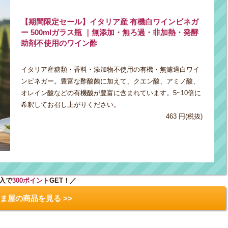
【期間限定セール】イタリア産 有機白ワインビネガ
ー 500mlガラス瓶 ｜無添加・無ろ過・非加熱・発酵
助剤不使用のワイン酢
イタリア産糖類・香料・添加物不使用の有機・無濾過白ワイ
ンビネガー。豊富な酢酸菌に加えて、クエン酸、アミノ酸、
オレイン酸などの有機酸が豊富に含まれています。5~10倍に
希釈してお召し上がりください。
463 円(税抜)
入で
300ポイント
GET！／
ま屋の商品を見る >>