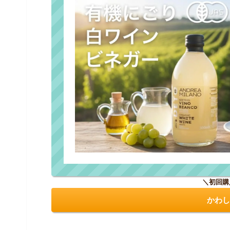
＼初回購
かわし