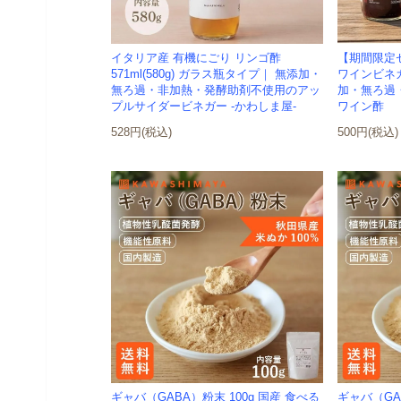
イタリア産 有機にごり リンゴ酢
【期間限定
571ml(580g) ガラス瓶タイプ｜ 無添加・
ワインビネガ
無ろ過・非加熱・発酵助剤不使用のアッ
加・無ろ過
プルサイダービネガー -かわしま屋-
ワイン酢
528円(税込)
500円(税込)
ギャバ（GABA）粉末 100g 国産 食べる
ギャバ（GA