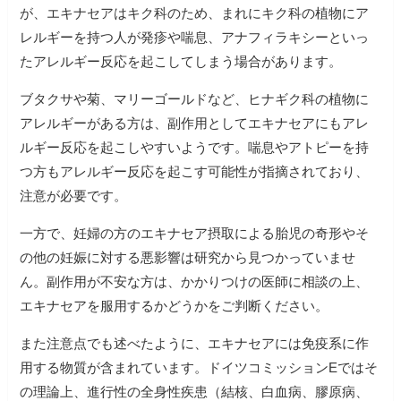
が、エキナセアはキク科のため、まれにキク科の植物にア
レルギーを持つ人が発疹や喘息、アナフィラキシーといっ
たアレルギー反応を起こしてしまう場合があります。
ブタクサや菊、マリーゴールドなど、ヒナギク科の植物に
アレルギーがある方は、副作用としてエキナセアにもアレ
ルギー反応を起こしやすいようです。喘息やアトピーを持
つ方もアレルギー反応を起こす可能性が指摘されており、
注意が必要です。
一方で、妊婦の方のエキナセア摂取による胎児の奇形やそ
の他の妊娠に対する悪影響は研究から見つかっていませ
ん。副作用が不安な方は、かかりつけの医師に相談の上、
エキナセアを服用するかどうかをご判断ください。
また注意点でも述べたように、エキナセアには免疫系に作
用する物質が含まれています。ドイツコミッションEではそ
の理論上、進行性の全身性疾患（結核、白血病、膠原病、