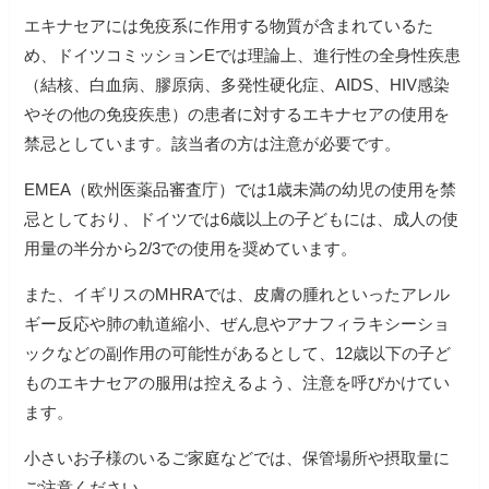
エキナセアには免疫系に作用する物質が含まれているた
め、ドイツコミッションEでは理論上、進行性の全身性疾患
（結核、白血病、膠原病、多発性硬化症、AIDS、HIV感染
やその他の免疫疾患）の患者に対するエキナセアの使用を
禁忌としています。該当者の方は注意が必要です。
EMEA（欧州医薬品審査庁）では1歳未満の幼児の使用を禁
忌としており、ドイツでは6歳以上の子どもには、成人の使
用量の半分から2/3での使用を奨めています。
また、イギリスのMHRAでは、皮膚の腫れといったアレル
ギー反応や肺の軌道縮小、ぜん息やアナフィラキシーショ
ックなどの副作用の可能性があるとして、12歳以下の子ど
ものエキナセアの服用は控えるよう、注意を呼びかけてい
ます。
小さいお子様のいるご家庭などでは、保管場所や摂取量に
ご注意ください。