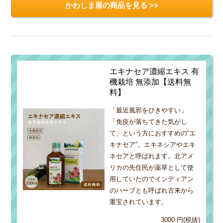
かわしま屋の商品を見る >>
エキナセア濃縮エキス 有
機栽培 無添加【送料無
料】
「最近風邪をひきやすい」
「免疫が落ちてきた気がし
て」という方におすすめの“エ
キナセア”。エキネシアやエキ
ネセアと呼ばれます。北アメ
リカの先住民が薬草として使
用していたのでインディアン
のハーブとも呼ばれ古来から
重宝されています。
3000 円(税抜)