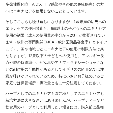
多発性硬化症、AIDS、HIV感染やその他の免疫疾患）の方
へはエキナセアを使用しないこととしています。
そしてこちらも繰り返しになりますが、1歳未満の幼児への
エキナセアの使用禁止と、6歳以上の子どもへのエキナセア
使用の制限（成人の使用量の半分から2/3）が推奨されてい
ます（欧州の専門機関EMEA（欧州医薬品審査庁）とドイツ
にて）。国や地域ごとにエキナセアの使用の制限方法は異
なりますが、12歳以下の子どもへの使用も、アレルギー反
応や肺の軌道縮小、ぜん息やアナフィラキシーショックな
どの副作用の可能性があるとしてイギリスのMHRAでは注
意が呼びかけられているため、特に小さいお子様のいるご
家庭では保管場所・摂取量ともに十分注意してください。
ハーブとしてのエキナセアも園芸種としてのエキナセアも
栽培方法に大きな違いはありませんが、ハーブティーなど
飲食用のハーブとして利用したい場合には、購入前に品種