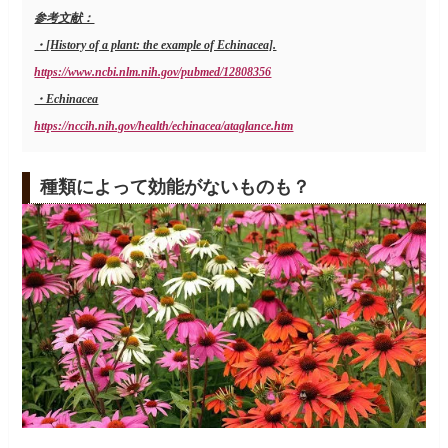
参考文献：
・[History of a plant: the example of Echinacea].
https://www.ncbi.nlm.nih.gov/pubmed/12808356
・Echinacea
https://nccih.nih.gov/health/echinacea/ataglance.htm
種類によって効能がないものも？