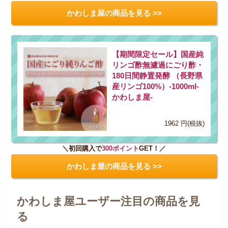
かわしま屋の商品を見る >>
【期間限定セール】国産純
リンゴ酢無濾過にごり酢・
180日間静置発酵 （長野県
産リンゴ100%）-1000ml-
かわしま屋-
1962 円(税抜)
＼初回購入で
300ポイント
GET！／
かわしま屋の商品を見る >>
かわしま屋ユーザー注目の商品を見
る