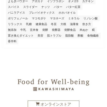
よもぎパウダー
アボカド
イソフラボン
オメガ3
カテキン
スパイス
スライダー
ナッツ
バター
バター紅茶
バニラアイス
プレバイオティクス
ホホバオイル
ポリフェノール
マコモダケ
マヨネーズ
ミネラル
リノレン酸
リラックス
乳糖
健康食品
冬至
大根
滋養食
炊き方
無添加
牛乳
玄米食
発酵
発酵器
発酵食品
米ぬか
糀
置き換えダイエット
美容
肌トラブル
脂肪酸
酢酸
食物繊維
香辛料
オンラインストア