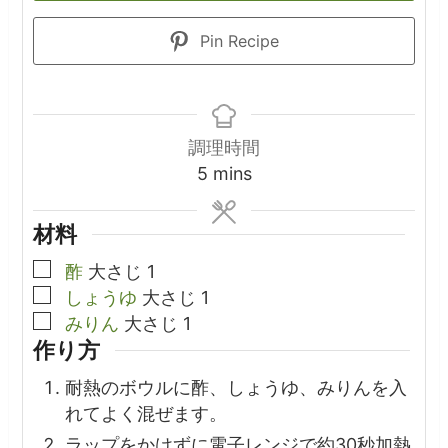
Pin Recipe
調理時間
minutes
5
mins
材料
▢
酢
大さじ
1
▢
しょうゆ
大さじ
1
▢
みりん
大さじ
1
作り方
耐熱のボウルに酢、しょうゆ、みりんを入
れてよく混ぜます。
ラップをかけずに電子レンジで約30秒加熱