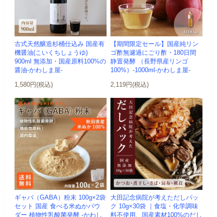
古式天然醸造杉桶仕込み 国産有
【期間限定セール】国産純リン
機醤油(こいくちしょうゆ)
ゴ酢無濾過にごり酢・180日間
900ml 無添加・国産原料100%の
静置発酵 （長野県産リンゴ
醤油-かわしま屋-
100%）-1000ml-かわしま屋-
1,580円(税込)
2,119円(税込)
ギャバ（GABA）粉末 100g×2袋
大田記念病院が考えただしパッ
セット 国産 食べる米ぬかパウ
ク 10g×30袋 ｜食塩・化学調味
ダー 植物性乳酸菌発酵 -かわし
料不使用、国産素材100%のだし