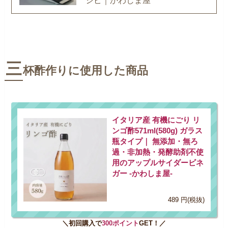
シピ｜かわしま屋
三
杯酢作りに使用した商品
イタリア産 有機にごり リ
ンゴ酢571ml(580g) ガラス
瓶タイプ｜ 無添加・無ろ
過・非加熱・発酵助剤不使
用のアップルサイダービネ
ガー -かわしま屋-
489 円(税抜)
＼初回購入で
300ポイント
GET！／