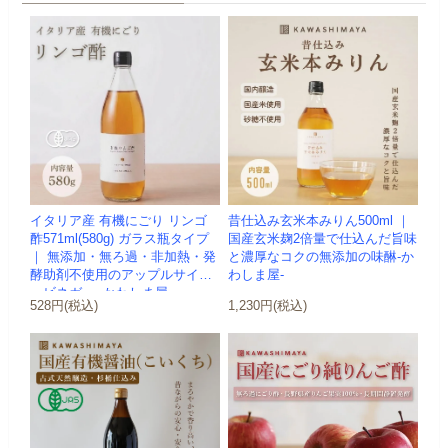
イタリア産 有機にごり リンゴ
昔仕込み玄米本みりん500ml ｜
酢571ml(580g) ガラス瓶タイプ
国産玄米麹2倍量で仕込んだ旨味
｜ 無添加・無ろ過・非加熱・発
と濃厚なコクの無添加の味醂-か
酵助剤不使用のアップルサイダ
わしま屋-
ービネガー -かわしま屋-
528円(税込)
1,230円(税込)