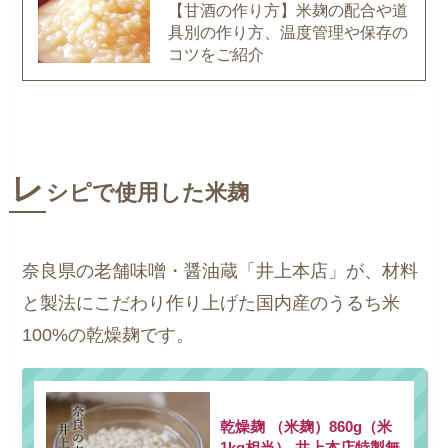
【甘酒の作り方】米麹の配合や道
具別の作り方、温度管理や保存の
コツをご紹介
レ
シピで使用した米麹
奈良県の老舗味噌・醤油蔵「井上本店」が、材料
と製法にこだわり作り上げた国内産のうるち米
100%の乾燥麹です。
乾燥麹 （米麹）860g（米
1kg相当）-井上本店特製無