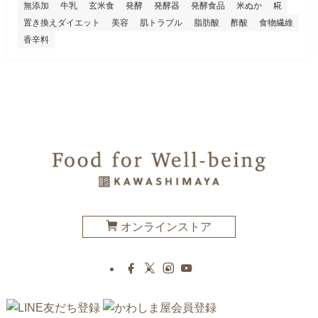
無添加
牛乳
玄米食
発酵
発酵器
発酵食品
米ぬか
糀
置き換えダイエット
美容
肌トラブル
脂肪酸
酢酸
食物繊維
香辛料
オンラインストア