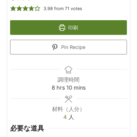
3.98
from
71
votes
印刷
Pin Recipe
調理時間
hours
minutes
8
hrs
10
mins
材料（人分）
4
人
必要な道具