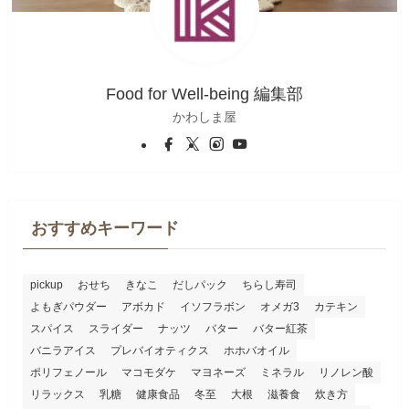
Food for Well-being 編集部
かわしま屋
おすすめキーワード
pickup
おせち
きなこ
だしパック
ちらし寿司
よもぎパウダー
アボカド
イソフラボン
オメガ3
カテキン
スパイス
スライダー
ナッツ
バター
バター紅茶
バニラアイス
プレバイオティクス
ホホバオイル
ポリフェノール
マコモダケ
マヨネーズ
ミネラル
リノレン酸
リラックス
乳糖
健康食品
冬至
大根
滋養食
炊き方