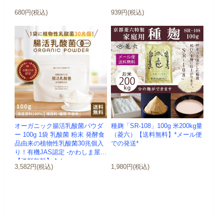
680円(税込)
939円(税込)
オーガニック腸活乳酸菌パウダ
種麹「SR-108」100g 米200kg量
ー 100g 1袋 乳酸菌 粉末 発酵食
（菱六）【送料無料】*メール便
品由来の植物性乳酸菌30兆個入
での発送*
り！有機JAS認定 -かわしま屋-
【送料無料】 *メ...
3,582円(税込)
1,980円(税込)