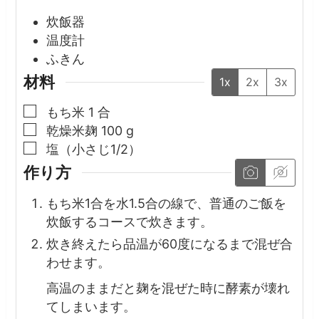
炊飯器
温度計
ふきん
材料
1x
2x
3x
▢
もち米
1
合
▢
乾燥米麹
100
g
▢
塩（小さじ1/2）
作り方
もち米1合を水1.5合の線で、普通のご飯を
炊飯するコースで炊きます。
炊き終えたら品温が60度になるまで混ぜ合
わせます。
高温のままだと麹を混ぜた時に酵素が壊れ
てしまいます。