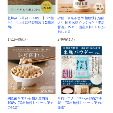
乾燥麹 （米麹）860g（米1kg相
砂糖・食塩不使用 植物性乳酸菌
当）-井上本店特製無添加乾燥米
入り 国産米麹でつくった「腸活
麹-
甘酒」150g｜ 国産原料100％-か
わしま屋-
1,819円(税込)
279円(税込)
納豆菌粉末3g-有機大豆抽出
米麹パウダー100g-京都菱六特
100%【送料無料】*メール便で
製- 【送料無料】*メール便での
の発送*
発送*