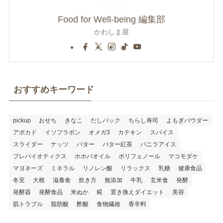
Food for Well-being 編集部
かわしま屋
おすすめキーワード
pickup
おせち
きなこ
だしパック
ちらし寿司
よもぎパウダー
アボカド
イソフラボン
オメガ3
カテキン
スパイス
スライダー
ナッツ
バター
バター紅茶
バニラアイス
プレバイオティクス
ホホバオイル
ポリフェノール
マコモダケ
マヨネーズ
ミネラル
リノレン酸
リラックス
乳糖
健康食品
冬至
大根
滋養食
炊き方
無添加
牛乳
玄米食
発酵
発酵器
発酵食品
米ぬか
糀
置き換えダイエット
美容
肌トラブル
脂肪酸
酢酸
食物繊維
香辛料