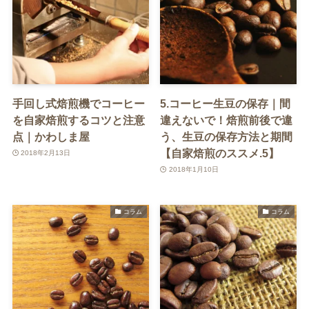
手回し式焙煎機でコーヒー
5.コーヒー生豆の保存｜間
を自家焙煎するコツと注意
違えないで！焙煎前後で違
点｜かわしま屋
う、生豆の保存方法と期間
【自家焙煎のススメ.5】
2018年2月13日
2018年1月10日
コラム
コラム