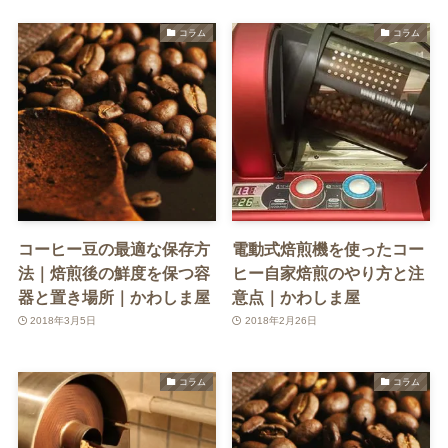
コラム
コラム
コーヒー豆の最適な保存方
電動式焙煎機を使ったコー
法｜焙煎後の鮮度を保つ容
ヒー自家焙煎のやり方と注
器と置き場所｜かわしま屋
意点｜かわしま屋
2018年3月5日
2018年2月26日
コラム
コラム