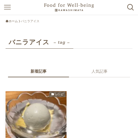
ホーム
バニラアイス
バニラアイス
– tag –
新着記事
人気記事
レシピ