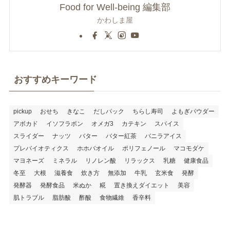
Food for Well-being 編集部
かわしま屋
おすすめキーワード
pickup
おせち
きなこ
だしパック
ちらし寿司
よもぎパウダー
アボカド
イソフラボン
オメガ3
カテキン
スパイス
スライダー
ナッツ
バター
バター紅茶
バニラアイス
プレバイオティクス
ホホバオイル
ポリフェノール
マコモダケ
マヨネーズ
ミネラル
リノレン酸
リラックス
乳糖
健康食品
冬至
大根
滋養食
炊き方
無添加
牛乳
玄米食
発酵
発酵器
発酵食品
米ぬか
糀
置き換えダイエット
美容
肌トラブル
脂肪酸
酢酸
食物繊維
香辛料