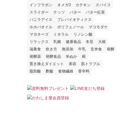
イソフラボン
オメガ3
カテキン
スパイス
スライダー
ナッツ
バター
バター紅茶
バニラアイス
プレバイオティクス
ホホバオイル
ポリフェノール
マコモダケ
マヨネーズ
ミネラル
リノレン酸
リラックス
乳糖
健康食品
冬至
大根
滋養食
炊き方
無添加
牛乳
玄米食
発酵
発酵器
発酵食品
米ぬか
糀
置き換えダイエット
美容
肌トラブル
脂肪酸
酢酸
食物繊維
香辛料