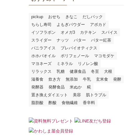
pickup
おせち
きなこ
だしパック
ちらし寿司
よもぎパウダー
アボカド
イソフラボン
オメガ3
カテキン
スパイス
スライダー
ナッツ
バター
バター紅茶
バニラアイス
プレバイオティクス
ホホバオイル
ポリフェノール
マコモダケ
マヨネーズ
ミネラル
リノレン酸
リラックス
乳糖
健康食品
冬至
大根
滋養食
炊き方
無添加
牛乳
玄米食
発酵
発酵器
発酵食品
米ぬか
糀
置き換えダイエット
美容
肌トラブル
脂肪酸
酢酸
食物繊維
香辛料