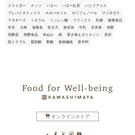
スライダー
ナッツ
バター
バター紅茶
バニラアイス
プレバイオティクス
ホホバオイル
ポリフェノール
マコモダケ
マヨネーズ
ミネラル
リノレン酸
リラックス
乳糖
健康食品
冬至
大根
滋養食
炊き方
無添加
牛乳
玄米食
発酵
発酵器
発酵食品
米ぬか
糀
置き換えダイエット
美容
肌トラブル
脂肪酸
酢酸
食物繊維
香辛料
オンラインストア