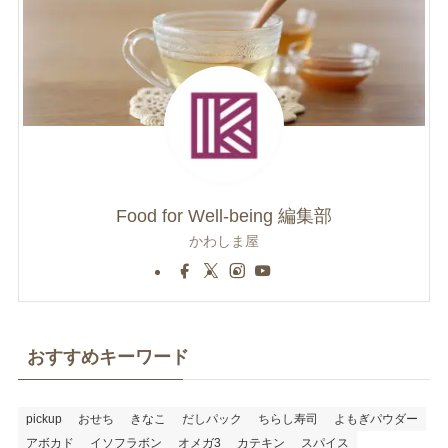
Food for Well-being 編集部
かわしま屋
おすすめキーワード
pickup
おせち
きなこ
だしパック
ちらし寿司
よもぎパウダー
アボカド
イソフラボン
オメガ3
カテキン
スパイス