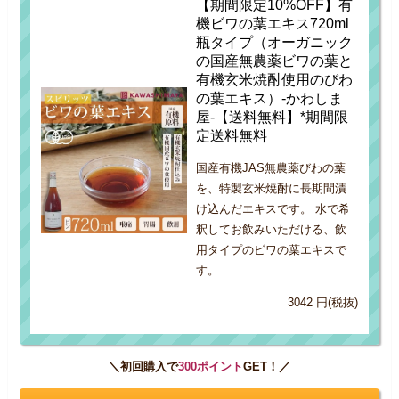
【期間限定10%OFF】有
機ビワの葉エキス720ml
瓶タイプ（オーガニック
の国産無農薬ビワの葉と
有機玄米焼酎使用のびわ
の葉エキス）-かわしま
屋-【送料無料】*期間限
定送料無料
国産有機JAS無農薬びわの葉
を、特製玄米焼酎に長期間漬
け込んだエキスです。 水で希
釈してお飲みいただける、飲
用タイプのビワの葉エキスで
す。
3042 円(税抜)
＼初回購入で
300ポイント
GET！／