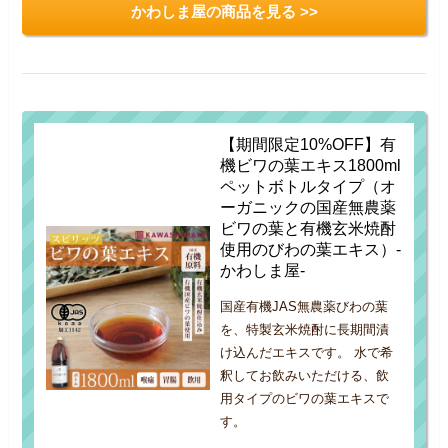
かわしま屋の商品を見る >>
【期間限定10%OFF】有
機ビワの葉エキス1800ml
ペットボトルタイプ（オ
ーガニックの国産無農薬
ビワの葉と有機玄米焼酎
使用のびわの葉エキス）-
かわしま屋-
国産有機JAS無農薬びわの葉
を、特製玄米焼酎に長期間漬
け込んだエキスです。 水で希
釈してお飲みいただける、飲
用タイプのビワの葉エキスで
す。