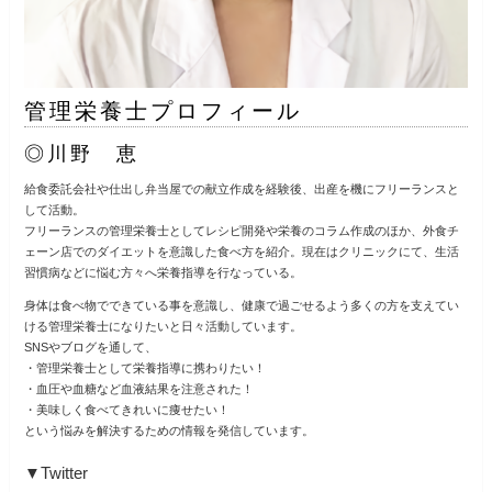
管理栄養士プロフィール
◎川野 恵
給食委託会社や仕出し弁当屋での献立作成を経験後、出産を機にフリーランスと
して活動。
フリーランスの管理栄養士としてレシピ開発や栄養のコラム作成のほか、外食チ
ェーン店でのダイエットを意識した食べ方を紹介。現在はクリニックにて、生活
習慣病などに悩む方々へ栄養指導を行なっている。
身体は食べ物でできている事を意識し、健康で過ごせるよう多くの方を支えてい
ける管理栄養士になりたいと日々活動しています。
SNSやブログを通して、
・管理栄養士として栄養指導に携わりたい！
・血圧や血糖など血液結果を注意された！
・美味しく食べてきれいに痩せたい！
という悩みを解決するための情報を発信しています。
▼Twitter