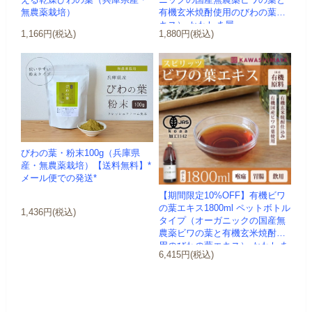
える乾燥びわの葉（兵庫県産・
ニックの国産無農薬ビワの葉と
無農薬栽培）
有機玄米焼酎使用のびわの葉エ
キス）-かわしま屋-
1,166円(税込)
1,880円(税込)
びわの葉・粉末100g（兵庫県
産・無農薬栽培）【送料無料】*
メール便での発送*
【期間限定10%OFF】有機ビワ
の葉エキス1800ml ペットボトル
1,436円(税込)
タイプ（オーガニックの国産無
農薬ビワの葉と有機玄米焼酎使
用のびわの葉エキス）-かわしま
6,415円(税込)
屋-