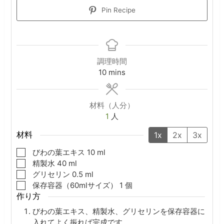
Pin Recipe
調理時間
minutes
10
mins
材料（人分）
1
人
材料
1x
2x
3x
▢
びわの葉エキス
10
ml
▢
精製水
40
ml
▢
グリセリン
0.5
ml
▢
保存容器（60mlサイズ）
1
個
作り方
びわの葉エキス、精製水、グリセリンを保存容器に
入れてよく振れば完成です。