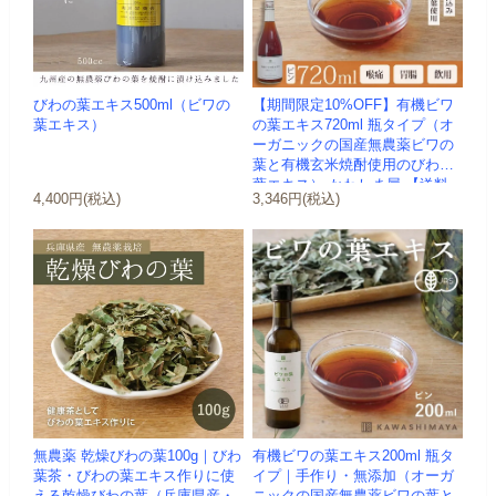
びわの葉エキス500ml（ビワの
【期間限定10%OFF】有機ビワ
葉エキス）
の葉エキス720ml 瓶タイプ（オ
ーガニックの国産無農薬ビワの
葉と有機玄米焼酎使用のびわの
葉エキス）-かわしま屋-【送料
4,400円(税込)
3,346円(税込)
無...
無農薬 乾燥びわの葉100g｜びわ
有機ビワの葉エキス200ml 瓶タ
葉茶・びわの葉エキス作りに使
イプ｜手作り・無添加（オーガ