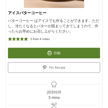
アイスバターコーヒー
バターコーヒー はアイスでも作ることができます。ただ
し、冷たくなるとバターが固まってきてしまうので、作
ったらお早めにお召し上がりください。
5
from
4
votes
印刷
Pin Recipe
調理時間
minutes
3
mins