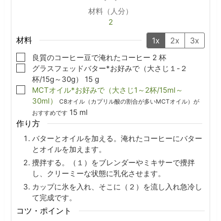
材料（人分）
2
材料
1x
2x
3x
▢
良質のコーヒー豆で淹れたコーヒー
2
杯
▢
グラスフェッドバター*お好みで（大さじ１-２
杯/15g～30g）
15
g
▢
MCTオイル*お好みで（大さじ1～2杯/15ml～
30ml）
C8オイル（カプリル酸の割合が多いMCTオイル）が
15
ml
おすすめです
作り方
バターとオイルを加える。淹れたコーヒーにバター
とオイルを加えます。
攪拌する。（１）をブレンダーやミキサーで攪拌
し、クリーミーな状態に乳化させます。
カップに氷を入れ、そこに（２）を流し入れ急冷し
て完成です。
コツ・ポイント