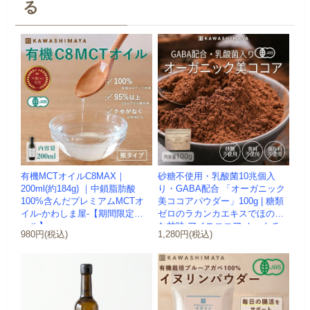
る
有機MCTオイルC8MAX｜
砂糖不使用・乳酸菌10兆個入
200ml(約184g) ｜中鎖脂肪酸
り・GABA配合 「オーガニック
100%含んだプレミアムMCTオ
美ココアパウダー」100g | 糖類
イル-かわしま屋-【期間限定セ
ゼロのラカンカエキスでほのか
ール】
な甘味 アイスココア ホットチ...
980円(税込)
1,280円(税込)