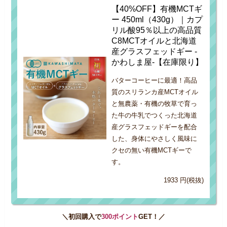
【40%OFF】有機MCTギ
ー 450ml（430g）｜カプ
リル酸95％以上の高品質
C8MCTオイルと北海道
産グラスフェッドギー -
かわしま屋-【在庫限り】
バターコーヒーに最適！高品
質のスリランカ産MCTオイル
と無農薬・有機の牧草で育っ
た牛の牛乳でつくった北海道
産グラスフェッドギーを配合
した、身体にやさしく風味に
クセの無い有機MCTギーで
す。
1933 円(税抜)
＼初回購入で
300ポイント
GET！／