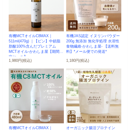
有機MCTオイルC8MAX｜
有機JAS認定 イヌリンパウダー
511ml(470g) ｜【ビン】中鎖脂
200g 無添加 無化学処理 水溶性
肪酸100%含んだプレミアム
食物繊維-かわしま屋- 【送料無
MCTオイル-かわしま屋【期間限
料】*メール便での発送*
定セール】
1,980円(税込)
1,180円(税込)
有機MCTオイルC8MAX｜
オーガニック腸活プロテイン