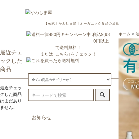
【公式】かわしま屋｜オーガニック食品の通販
税込9,98
ホーム
>
0円以上
で送料無料！
最近チェ
または↓こちら↓をチェック！
ックした
商品
最近チェッ
クした商品
はまだあり
ません。
お知らせ
7/29更新：一部地域への配送が遅
延・休止しております。