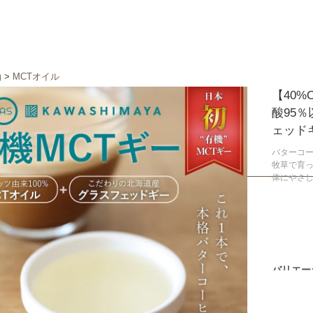
油
>
MCTオイル
【40%
酸95
ェッド
バターコー
牧草で育
体にやさし
バリエー
450ml