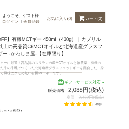
ようこそ、ゲスト様
カート(
0
)
お気に入り(
0
)
ログイン
｜
会員登録
OFF】有機MCTギー 450ml（430g）｜カプリル
％以上の高品質C8MCTオイルと北海道産グラスフ
ギー -かわしま屋-【在庫限り】
ヒーに最適！高品質のスリランカ産MCTオイルと無農薬・有機の
った牛の牛乳でつくった北海道産グラスフェッドギーを配合した、身
く風味にクセの無い有機MCTギーです。
redeem
ギフトサービス対応 »
2,088円(税込)
販売価格
定価
3,480円(税込)
40件
ション(税込)
 ×3本