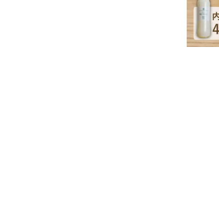
特集
人気ランキング
新商品
開催中のキャンペーン
全ての商品
送料無料の商品
有機・オーガニック
SALE
お徳用・業務用
お客様の声
よくあるご質問
かわしま屋とは
かわしま屋の読み物
「Food for Well-being」