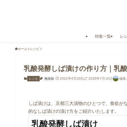
特集一覧
レ
ホーム
レシピ
乳酸発酵しば漬けの作り方｜乳
2022年4月20日
2026年7月16日
編集
レシピ
無添加
しば漬けは、京都三大漬物のひとつで、食欲が
的なしば漬けの漬け方をご紹介いたします。
乳酸発酵しば漬け