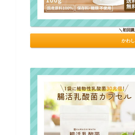
＼初回購
かわし