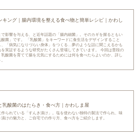
ンキング｜腸内環境を整える食べ物と簡単レシピ｜かわし
まで影響を与える、と近年話題の「腸内細菌」。そのカギを握るともい
乳酸菌」です。 「乳酸菌」をキーワードに食生活をデザインすること
し、「病気になりづらい身体」をつくる…夢のような話に聞こえるかも
れを実証するような研究がたくさん登場してきています。 今回は普段の
、乳酸菌を育てて腸を元気にするためには何を食べたらよいのか、詳し
う。
と乳酸菌のはたらき・食べ方｜かわしま屋
に作られている「すんき漬け」。塩を使わない独特の製法で作られ、味
き漬けの魅力と、ご自宅での作り方、食べ方をご紹介します。