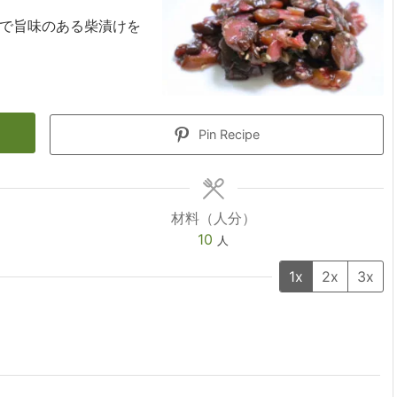
で旨味のある柴漬けを
Pin Recipe
材料（人分）
10
人
1x
2x
3x