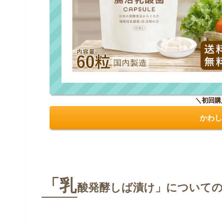
＼初回購
かわし
「乳
酸発酵しば漬け」について