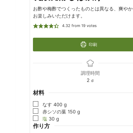
お酢や梅酢でつくったものとは異なる、爽やか
お楽しみいただけます。
4.32
from
19
votes
印刷
調理時間
days
2
d
材料
▢
なす
400
g
▢
赤シソの葉
150
g
▢
塩
30
g
作り方