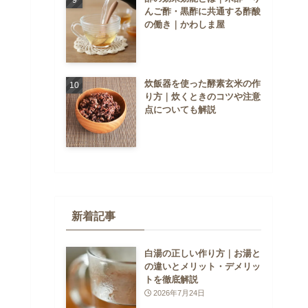
んご酢・黒酢に共通する酢酸
の働き｜かわしま屋
炊飯器を使った酵素玄米の作
り方｜炊くときのコツや注意
点についても解説
新着記事
白湯の正しい作り方｜お湯と
の違いとメリット・デメリッ
トを徹底解説
2026年7月24日