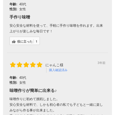
年齢:
40代
性別:
女性
手作り味噌
安心安全な材料を使って、手軽に手作り味噌を作れます。出来
上がりが楽しみな毎日です！
役に立った
1
3年前
にゃんこ様
購入確認済み
年齢:
40代
性別:
女性
味噌作りが簡単に出来る♪
味噌作りに初めて挑戦しました。
安心安全な材料で、しかも初心者の私でも子どもと一緒に楽し
みながら作る事が出来ました。