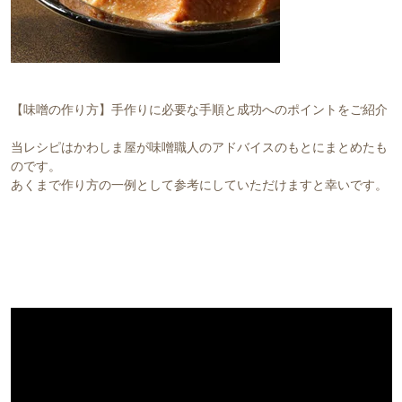
【味噌の作り方】手作りに必要な手順と成功へのポイントをご紹介
当レシピはかわしま屋が味噌職人のアドバイスのもとにまとめたも
のです。
あくまで作り方の一例として参考にしていただけますと幸いです。