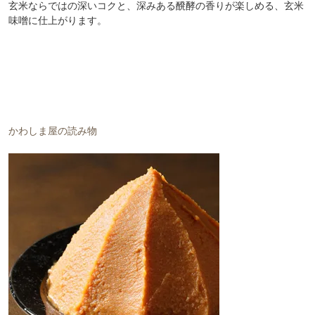
玄米ならではの深いコクと、深みある醗酵の香りが楽しめる、玄米
味噌に仕上がります。
かわしま屋の読み物