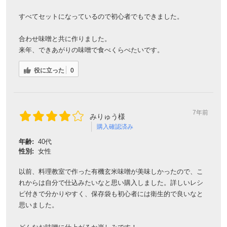
すべてセットになっているので初心者でもできました。
合わせ味噌と共に作りました。
来年、できあがりの味噌で食べくらべたいです。
役に立った
0
7年前
みりゅう様
購入確認済み
年齢:
40代
性別:
女性
以前、料理教室で作った有機玄米味噌が美味しかったので、こ
れからは自分で仕込みたいなと思い購入しました。詳しいレシ
ピ付きで分かりやすく、保存袋も初心者には衛生的で良いなと
思いました。