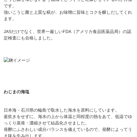
です。
強いこうじ菌と上質な糀が、お味噌に旨味とコクを醸しだしてくれ
ます。
JASだけでなく、世界一厳しいFDA（アメリカ食品医薬品局）の認
定検査にも合格しました。
わじまの海塩
日本海・石川県の輪島で取水した海水を原料にしています。
釜炊きをせずに、海水の上から体温と同程度の熱をあて、低温でゆ
っくり蒸発・濃縮させて結晶化させました。
発酵にふさわしい成分バランスを備えているので、発酵によってう
ま味を生み出します。