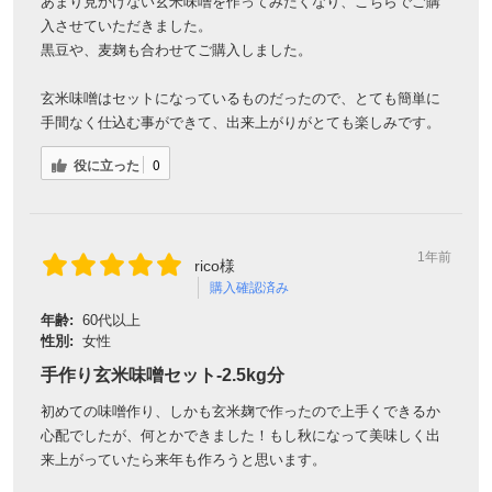
あまり見かけない玄米味噌を作ってみたくなり、こちらでご購
入させていただきました。
黒豆や、麦麹も合わせてご購入しました。
玄米味噌はセットになっているものだったので、とても簡単に
手間なく仕込む事ができて、出来上がりがとても楽しみです。
役に立った
0
1年前
rico様
購入確認済み
年齢:
60代以上
性別:
女性
手作り玄米味噌セット-2.5kg分
初めての味噌作り、しかも玄米麹で作ったので上手くできるか
心配でしたが、何とかできました！もし秋になって美味しく出
来上がっていたら来年も作ろうと思います。