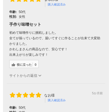
購入確認済み
年齢:
50代
性別:
女性
手作り味噌セット
初めて味噌作りに挑戦しました。
全てが揃っているので、届いてすぐに作ることが出来て大変助
かりました。
かわしまさんの商品なので、安心です！
出来上がりが楽しみです！
役に立った
0
サイトからの返信
5か月前
なお様
購入確認済み
年齢:
50代