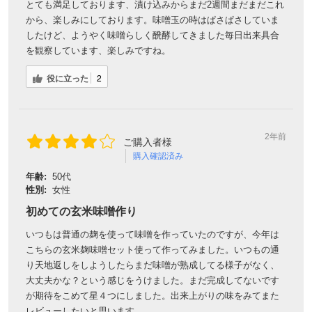
とても満足しております、漬け込みからまだ2週間まだまだこれ
から、楽しみにしております。味噌玉の時はぱさぱさしていま
したけど、ようやく味噌らしく醗酵してきました毎日出来具合
を観察しています、楽しみですね。
役に立った
2
2年前
ご購入者様
購入確認済み
年齢:
50代
性別:
女性
初めての玄米味噌作り
いつもは普通の麹を使って味噌を作っていたのですが、今年は
こちらの玄米麹味噌セット使って作ってみました。いつもの通
り天地返しをしようしたらまだ味噌が熟成してる様子がなく、
大丈夫かな？という感じをうけました。まだ完成してないです
が期待をこめて星４つにしました。出来上がりの味をみてまた
レビューしたいと思います。