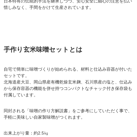
日本特有の伝統的手法を継承しつつ、安心安全に細心の注意を払い
惜しみなく、手間をかけて生産されています。
手作り玄米味噌セットとは
自宅で簡単に味噌づくりが始められる、材料と仕込み容器が付いた
セットです。
北海道産大豆、岡山県産有機乾燥玄米麹、石川県産の塩と、仕込み
から保存容器の機能を併せ持つコンパクトなチャック付き保存袋も
付属しています。
同封される「味噌の作り方解説書」をご参考にしていただく事で、
手軽に美味しい自家製味噌がつくれます。
出来上がり量：約2.5㎏