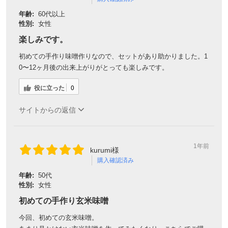
年齢:
60代以上
性別:
女性
楽しみです。
初めての手作り味噌作りなので、セットがあり助かりました。1
0〜12ヶ月後の出来上がりがとっても楽しみです。
役に立った
0
サイトからの返信
1年前
kurumi様
購入確認済み
年齢:
50代
性別:
女性
初めての手作り玄米味噌
今回、初めての玄米味噌。