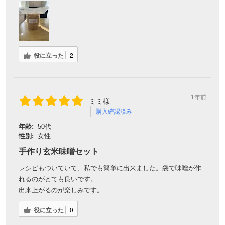
役に立った
2
1年前
ミミ様
購入確認済み
年齢:
50代
性別:
女性
手作り玄米味噌セット
レシピもついていて、私でも簡単に出来ました。袋で味噌が作
れるのがとても良いです。
出来上がるのが楽しみです。
役に立った
0