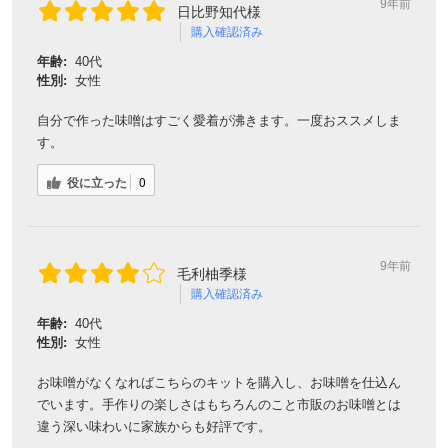
9年前
日比野知代様
購入確認済み
年齢:
40代
性別:
女性
自分で作った味噌はすごく愛着が沸きます。一度おススメしま
す。
役に立った
0
9年前
毛利柚季様
購入確認済み
年齢:
40代
性別:
女性
お味噌がなくなればこちらのキットを購入し、お味噌を仕込ん
でいます。手作りの楽しさはもちろんのこと市販のお味噌とは
違う深い味わいに家族からも好評です。