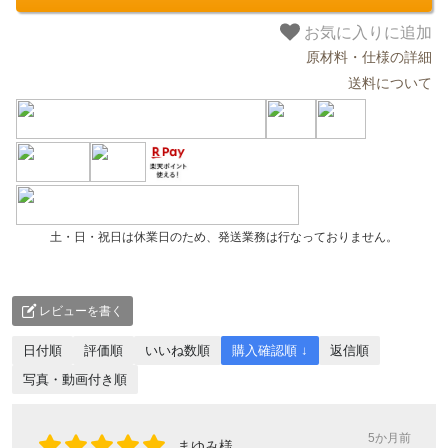
お気に入りに追加
原材料・仕様の詳細
送料について
土・日・祝日は休業日のため、発送業務は行なっておりません。
レビューを書く
日付順
評価順
いいね数順
購入確認順 ↓
返信順
写真・動画付き順
5か月前
まゆみ様