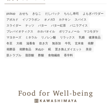
pickup
おせち
きなこ
だしパック
ちらし寿司
よもぎパウダー
アボカド
イソフラボン
オメガ3
カテキン
スパイス
スライダー
ナッツ
バター
バター紅茶
バニラアイス
プレバイオティクス
ホホバオイル
ポリフェノール
マコモダケ
マヨネーズ
ミネラル
リノレン酸
リラックス
乳糖
健康食品
冬至
大根
滋養食
炊き方
無添加
牛乳
玄米食
発酵
発酵器
発酵食品
米ぬか
糀
置き換えダイエット
美容
肌トラブル
脂肪酸
酢酸
食物繊維
香辛料