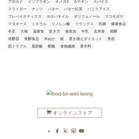
アボカド
イソフラボン
オメガ3
カテキン
スパイス
スライダー
ナッツ
バター
バター紅茶
バニラアイス
プレバイオティクス
ホホバオイル
ポリフェノール
マコモダケ
マヨネーズ
ミネラル
リノレン酸
リラックス
乳糖
健康食品
冬至
大根
滋養食
炊き方
無添加
牛乳
玄米食
発酵
発酵器
発酵食品
米ぬか
糀
置き換えダイエット
美容
肌トラブル
脂肪酸
酢酸
食物繊維
香辛料
オンラインストア