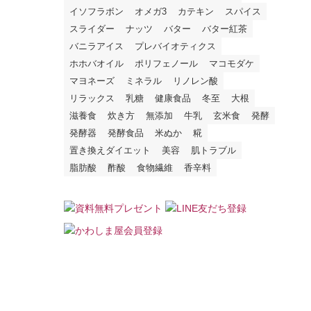
イソフラボン
オメガ3
カテキン
スパイス
スライダー
ナッツ
バター
バター紅茶
バニラアイス
プレバイオティクス
ホホバオイル
ポリフェノール
マコモダケ
マヨネーズ
ミネラル
リノレン酸
リラックス
乳糖
健康食品
冬至
大根
滋養食
炊き方
無添加
牛乳
玄米食
発酵
発酵器
発酵食品
米ぬか
糀
置き換えダイエット
美容
肌トラブル
脂肪酸
酢酸
食物繊維
香辛料