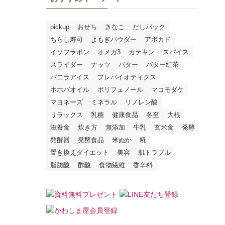
pickup
おせち
きなこ
だしパック
ちらし寿司
よもぎパウダー
アボカド
イソフラボン
オメガ3
カテキン
スパイス
スライダー
ナッツ
バター
バター紅茶
バニラアイス
プレバイオティクス
ホホバオイル
ポリフェノール
マコモダケ
マヨネーズ
ミネラル
リノレン酸
リラックス
乳糖
健康食品
冬至
大根
滋養食
炊き方
無添加
牛乳
玄米食
発酵
発酵器
発酵食品
米ぬか
糀
置き換えダイエット
美容
肌トラブル
脂肪酸
酢酸
食物繊維
香辛料