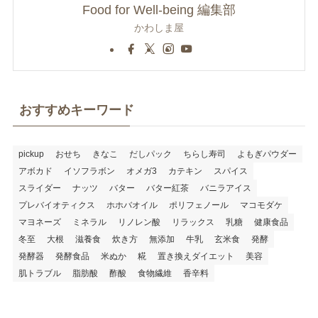
Food for Well-being 編集部
かわしま屋
おすすめキーワード
pickup
おせち
きなこ
だしパック
ちらし寿司
よもぎパウダー
アボカド
イソフラボン
オメガ3
カテキン
スパイス
スライダー
ナッツ
バター
バター紅茶
バニラアイス
プレバイオティクス
ホホバオイル
ポリフェノール
マコモダケ
マヨネーズ
ミネラル
リノレン酸
リラックス
乳糖
健康食品
冬至
大根
滋養食
炊き方
無添加
牛乳
玄米食
発酵
発酵器
発酵食品
米ぬか
糀
置き換えダイエット
美容
肌トラブル
脂肪酸
酢酸
食物繊維
香辛料