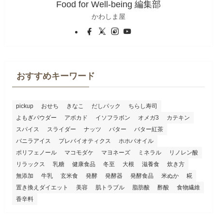
Food for Well-being 編集部
かわしま屋
おすすめキーワード
pickup
おせち
きなこ
だしパック
ちらし寿司
よもぎパウダー
アボカド
イソフラボン
オメガ3
カテキン
スパイス
スライダー
ナッツ
バター
バター紅茶
バニラアイス
プレバイオティクス
ホホバオイル
ポリフェノール
マコモダケ
マヨネーズ
ミネラル
リノレン酸
リラックス
乳糖
健康食品
冬至
大根
滋養食
炊き方
無添加
牛乳
玄米食
発酵
発酵器
発酵食品
米ぬか
糀
置き換えダイエット
美容
肌トラブル
脂肪酸
酢酸
食物繊維
香辛料