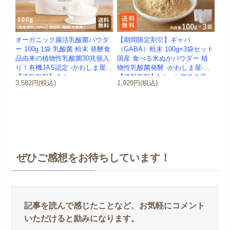
オーガニック腸活乳酸菌パウダ
【期間限定割引】ギャバ
ー 100g 1袋 乳酸菌 粉末 発酵食
（GABA）粉末 100g×3袋セット
品由来の植物性乳酸菌30兆個入
国産 食べる米ぬかパウダー 植
り！有機JAS認定 -かわしま屋-
物性乳酸菌発酵 -かわしま屋-
【送料無料】 *メ...
【送料無料】*メール便での発
3,582円(税込)
1,920円(税込)
送...
ぜひご感想をお待ちしています！