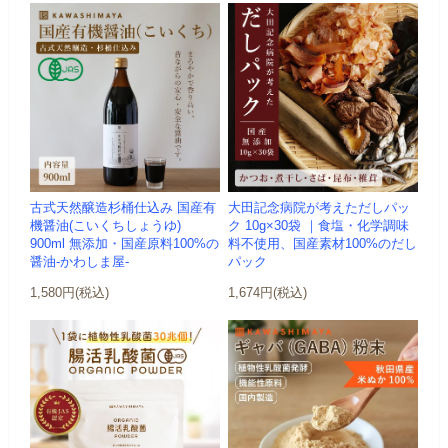
古式天然醸造杉桶仕込み 国産有
大田記念病院が考えただしパッ
機醤油(こいくちしょうゆ)
ク 10g×30袋 ｜食塩・化学調味
900ml 無添加・国産原料100%の
料不使用、国産素材100%のだし
醤油-かわしま屋-
パック
1,580円(税込)
1,674円(税込)