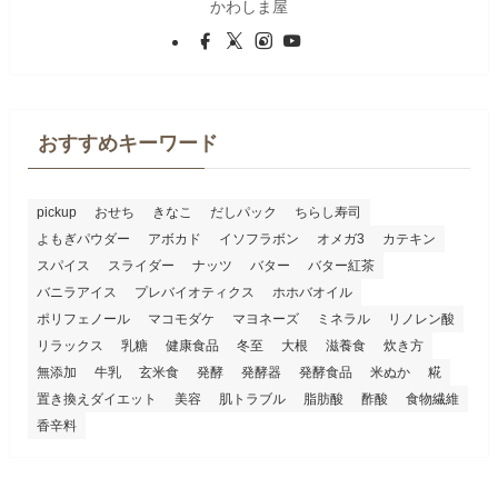
かわしま屋
おすすめキーワード
pickup
おせち
きなこ
だしパック
ちらし寿司
よもぎパウダー
アボカド
イソフラボン
オメガ3
カテキン
スパイス
スライダー
ナッツ
バター
バター紅茶
バニラアイス
プレバイオティクス
ホホバオイル
ポリフェノール
マコモダケ
マヨネーズ
ミネラル
リノレン酸
リラックス
乳糖
健康食品
冬至
大根
滋養食
炊き方
無添加
牛乳
玄米食
発酵
発酵器
発酵食品
米ぬか
糀
置き換えダイエット
美容
肌トラブル
脂肪酸
酢酸
食物繊維
香辛料