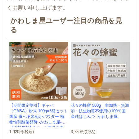
くお願い申し上げます。
かわしま屋ユーザー注目の商品を見
る
【期間限定割引】ギャバ
花々の蜂蜜 500g｜非加熱・無添
（GABA）粉末 100g×3袋セット
加・抗生物質不使用の100％国
国産 食べる米ぬかパウダー 植
産純はちみつ -かわしま屋-
物性乳酸菌発酵 -かわしま屋-
【送料無料】*メール便での発
1,920円(税込)
3,780円(税込)
送...