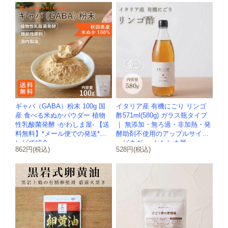
ギャバ（GABA）粉末 100g 国
イタリア産 有機にごり リンゴ
産 食べる米ぬかパウダー 植物
酢571ml(580g) ガラス瓶タイプ
性乳酸菌発酵 -かわしま屋- 【送
｜ 無添加・無ろ過・非加熱・発
料無料】*メール便での発送*テ
酵助剤不使用のアップルサイダ
レビで紹介
ービネガー -かわしま屋-
862円(税込)
528円(税込)