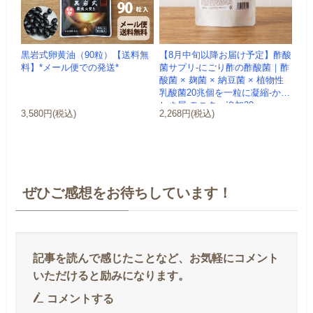
黒岩式卵黄油（90粒）【送料無
【8月中旬以降お届け予定】酢酸
料】*メール便での発送*
菌サプリ-にごり酢の酢酸菌｜酢
酸菌 × 麹菌 × 納豆菌 × 植物性
乳酸菌20兆個を一粒に凝縮-かわ
しま屋-モニター追加20...
3,580円(税込)
2,268円(税込)
ぜひご感想をお待ちしています！
コメントする